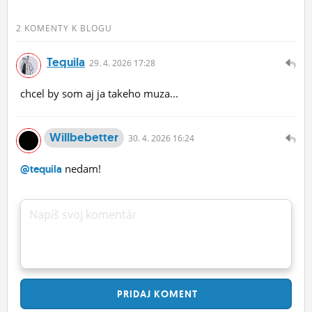
2 KOMENTY K BLOGU
Tequila
29.
4.
2026 17:28
chcel by som aj ja takeho muza...
Willbebetter
30.
4.
2026 16:24
nedam!
@tequila
Napíš svoj komentár
PRIDAJ
KOMENT