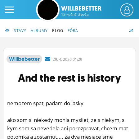
WILLBEBETTER
12-ročné dievča
STAVY
ALBUMY
BLOG
FÓRA
Willbebetter
29.
4.
2026 01:29
PRIHLÁS SA
And the rest is history
ČINŽIAK
FÓRUM
nemozem spat, padam do lasky
STATUSY
ako som si niekedy mohla mysliet, ze s niekym, s
BLOGY
kym som sa nevedela ani porozpravat, chcem mat
OBRÁZKY
potomka a zostarnut.... za dva mesiace sme