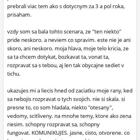
prebrali viac tem ako s dotycnym za 3 a pol roka,
ĽUDIA
prisaham.
MÔJ PROFIL
vzdy som sa bala tohto scenara, ze "ten niekto"
NASTAVENIA
pride neskoro. a neviem co spravim. este nie je ani
ROLETA
skoro, ani neskoro. moja hlava, moje telo kricia, ze
sa ta chcem dotykat, bozkavat ta, vonat ta,
rozpravat sa s tebou, aj len tak obycajne sediet v
tichu.
ukazujes mi a liecis hned od zaciatku moje rany, ked
sa nebojis rozpravat o tych svojich. nie si skala. si
presne to, co som hladala, niekto "otesany",
vedomy, scitliveny. na mnohe temy, ktore ako zena
riesim. schopny rozpravat sa, schopny
fungovat. KOMUNIKUJES. jasne, cisto, otvorene. co