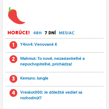
HORÚCE!
48H
7 DNÍ
MESIAC
1
Y4nn4: Venované K
2
Mahmut: To nové, nezastaviteľné a
nepochopiteľné, prichádza!
3
Kemuro: Jungle
4
Vreskot000: Je dôležité vedieť sa
rozhodnúť?