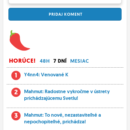
PRIDAJ
KOMENT
HORÚCE!
48H
7 DNÍ
MESIAC
1
Y4nn4: Venované K
2
Mahmut: Radostne vykročme v ústrety
prichádzajúcemu Svetlu!
3
Mahmut: To nové, nezastaviteľné a
nepochopiteľné, prichádza!