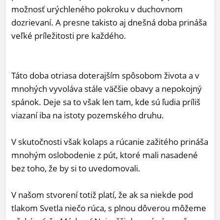
možnosť urýchleného pokroku v duchovnom
ĽUDIA
dozrievaní. A presne takisto aj dnešná doba prináša
MÔJ PROFIL
veľké príležitosti pre každého.
NASTAVENIA
ROLETA
Táto doba otriasa doterajším spôsobom života a v
mnohých vyvoláva stále väčšie obavy a nepokojný
spánok. Deje sa to však len tam, kde sú ľudia príliš
viazaní iba na istoty pozemského druhu.
V skutočnosti však kolaps a rúcanie zažitého prináša
mnohým oslobodenie z pút, ktoré mali nasadené
bez toho, že by si to uvedomovali.
V našom stvorení totiž platí, že ak sa niekde pod
tlakom Svetla niečo rúca, s plnou dôverou môžeme