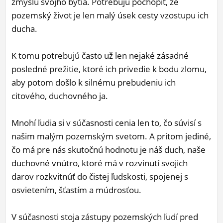
zmyslu svojho bytia. Potrebujú pochopiť, že
pozemský život je len malý úsek cesty vzostupu ich
ducha.
K tomu potrebujú často už len nejaké zásadné
posledné prežitie, ktoré ich privedie k bodu zlomu,
aby potom došlo k silnému prebudeniu ich
citového, duchovného ja.
Mnohí ľudia si v súčasnosti cenia len to, čo súvisí s
našim malým pozemským svetom. A pritom jediné,
čo má pre nás skutočnú hodnotu je náš duch, naše
duchovné vnútro, ktoré má v rozvinutí svojich
darov rozkvitnúť do čistej ľudskosti, spojenej s
osvietením, šťastím a múdrosťou.
V súčasnosti stoja zástupy pozemských ľudí pred