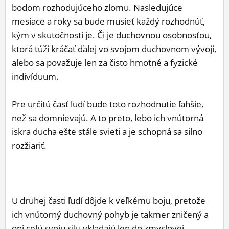
bodom rozhodujúceho zlomu. Nasledujúce
mesiace a roky sa bude musieť každý rozhodnúť,
kým v skutočnosti je. Či je duchovnou osobnosťou,
ktorá túži kráčať ďalej vo svojom duchovnom vývoji,
alebo sa považuje len za čisto hmotné a fyzické
indivíduum.
Pre určitú časť ľudí bude toto rozhodnutie ľahšie,
než sa domnievajú. A to preto, lebo ich vnútorná
iskra ducha ešte stále svieti a je schopná sa silno
rozžiariť.
U druhej časti ľudí dôjde k veľkému boju, pretože
ich vnútorný duchovný pohyb je takmer zničený a
oni celú svoju silu vkladajú len do zmyslovej