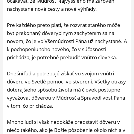
očakávať, že Múdrosť Najvyššieho má zároveň
nachystané nové cesty a nové výhľady.
Pre každého preto platí, že rozvrat starého môže
byť prekonaný dôveryplným zachytením sa na
novom, čo je vo Všemúdrosti Pána už nachystané. A
k pochopeniu toho nového, čo v súčasnosti
prichádza, je potrebné prebudiť vnútro človeka.
Dnešní ľudia potrebujú získať vo svojom vnútri
dôveru vo Svetlé pomoci vo stvorení. Všetky otrasy
doterajšieho spôsobu života má človek postupne
vyvažovať dôverou v Múdrosť a Spravodlivosť Pána
v tom, čo prichádza.
Mnoho ľudí si však nedokáže predstaviť dôveru v
niečo takého, ako je Božie pôsobenie okolo nich a v