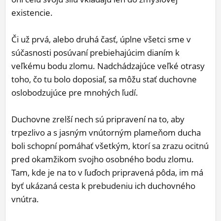
existencie.
Či už prvá, alebo druhá časť, úplne všetci sme v
súčasnosti posúvaní prebiehajúcim dianím k
veľkému bodu zlomu. Nadchádzajúce veľké otrasy
toho, čo tu bolo doposiaľ, sa môžu stať duchovne
oslobodzujúce pre mnohých ľudí.
Duchovne zrelší nech sú pripravení na to, aby
trpezlivo a s jasným vnútorným plameňom ducha
boli schopní pomáhať všetkým, ktorí sa zrazu ocitnú
pred okamžikom svojho osobného bodu zlomu.
Tam, kde je na to v ľuďoch pripravená pôda, im má
byť ukázaná cesta k prebudeniu ich duchovného
vnútra.