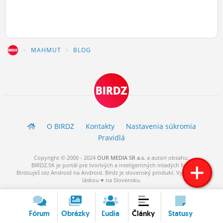
Z
MAHMUT
BLOG
BIRDZ
O BIRDZ
Kontakty
Nastavenia súkromia
Pravidlá
Copyright © 2000 - 2024
OUR MEDIA SR a.s.
a
autori
obsahu.
BIRDZ.SK je portál pre tvorivých a inteligentných mladých ľudí.
Birdzuješ cez Android na Android. Birdz je slovenský produkt. Vytvorené s
láskou ♥ na Slovensku.
Fórum
Obrázky
Ľudia
Články
Statusy