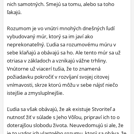
nich samotných. Smejú sa tomu, alebo sa toho
ľakajú.
Rozumom je vo vnútri mnohých dnešných ľudí
vybudovaný múr, ktorý sa im javí ako
neprekonateľný. Ľudia sa rozumovému múru v
sebe klaňajú a obávajú sa ho. Ale tento múr sa už
otriasa v základoch a vznikajú vážne trhliny.
Vnútorne už viacerí tušia, že to znamená
požiadavku pokročiť v rozvíjaní svojej citovej
vnímavosti, skrze ktorú môžu v sebe nájsť niečo
istejšie a zmysluplnejšie.
Ľudia sa však obávajú, že ak existuje Stvoriteľ a
nutnosť žiť v súlade s Jeho Vôľou, pripraví ich to o
doterajšou slobodu života. Neuvedomujú si ale, že
je to vzdor ich vlastného rozumu, ktorý sa obáva, že