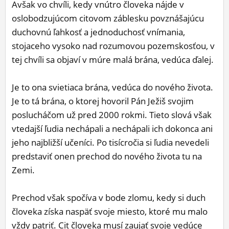
Avšak vo chvíli, kedy vnútro človeka nájde v
oslobodzujúcom citovom záblesku povznášajúcu
duchovnú ľahkosť a jednoduchosť vnímania,
stojaceho vysoko nad rozumovou pozemskosťou, v
tej chvíli sa objaví v múre malá brána, vedúca ďalej.
Je to ona svietiaca brána, vedúca do nového života.
Je to tá brána, o ktorej hovoril Pán Ježiš svojim
poslucháčom už pred 2000 rokmi. Tieto slová však
vtedajší ľudia nechápali a nechápali ich dokonca ani
jeho najbližší učeníci. Po tisícročia si ľudia nevedeli
predstaviť onen prechod do nového života tu na
Zemi.
Prechod však spočíva v bode zlomu, kedy si duch
človeka získa naspäť svoje miesto, ktoré mu malo
vždy patriť. Cit človeka musí zaujať svoje vedúce