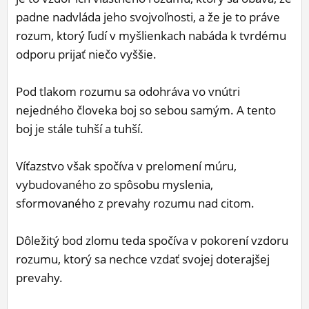
padne nadvláda jeho svojvoľnosti, a že je to práve
rozum, ktorý ľudí v myšlienkach nabáda k tvrdému
odporu prijať niečo vyššie.
Pod tlakom rozumu sa odohráva vo vnútri
nejedného človeka boj so sebou samým. A tento
boj je stále tuhší a tuhší.
Víťazstvo však spočíva v prelomení múru,
vybudovaného zo spôsobu myslenia,
sformovaného z prevahy rozumu nad citom.
Dôležitý bod zlomu teda spočíva v pokorení vzdoru
rozumu, ktorý sa nechce vzdať svojej doterajšej
prevahy.