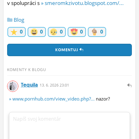
v spolupráci s
» smeromkzivotu.blogspot.com/...
Blog
0
0
0
0
0
KOMENTUJ
KOMENTY K BLOGU
Tequila
13.
6.
2026 23:01
» www.pornhub.com/view_video.php?...
nazor?
Napíš svoj komentár