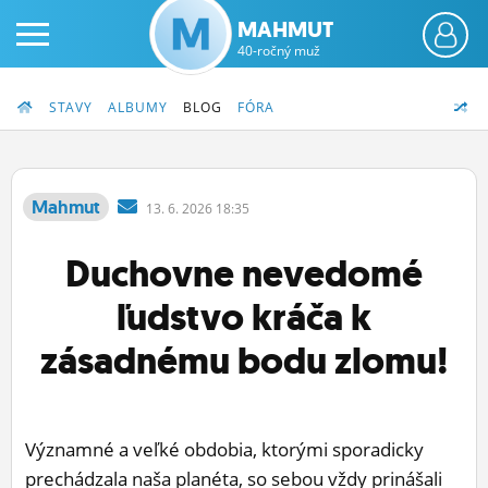
MAHMUT
40-ročný muž
STAVY
ALBUMY
BLOG
FÓRA
Mahmut
13.
6.
2026 18:35
PRIHLÁS SA
Duchovne nevedomé
ČINŽIAK
ľudstvo kráča k
FÓRUM
zásadnému bodu zlomu!
STATUSY
BLOGY
Významné a veľké obdobia, ktorými sporadicky
OBRÁZKY
prechádzala naša planéta, so sebou vždy prinášali