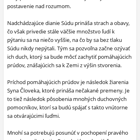
postavenie nad rozumom.
Nadchádzajúce dianie Súdu prináša strach a obavy,
čo však privedie stále väčšie množstvo ľudí k
pýtaniu sa na niečo vyššie, na čo by sa bez tlaku
Súdu nikdy nepýtali. Tým sa pozvoľna začne ozývať
ich duch, ktorý sa bude môcť zachytiť pomáhajúcich
prúdov, znášajúcich sa k Zemi z výšin stvorenia.
Príchod pomáhajúcich prúdov je následok žiarenia
Syna Človeka, ktoré prináša nečakané premeny. Je
to tiež následok pôsobenia mnohých duchovných
pomocníkov, ktorí sa budú spájať s takto vnútorne
sa otvárajúcimi ľuďmi.
Mnohí sa potrebujú posunúť v pochopení pravého