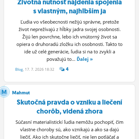
Životná nutnosť nájdenia spojenia
s vlastným, najhlbším ja
Ľudia vo všeobecnosti nežijú správne, pretože
život neprežívajú z hĺbky jadra svojej osobnosti.
Žijú len povrchne, lebo ich vnútorný život sa
opiera o druhoradú zložku ich osobnosti. Takto to
ide už celé generácie, ľudia si na to zvykli a
považujú to...
Ďalej »
4
Blog
, 17. 7. 2026 18:32
Mahmut
Skutočná pravda o vzniku a liečení
chorôb, videná zhora
Súčasní materialistickí ľudia nemôžu pochopiť, čím
vlastne choroby sú, ako vznikajú a ako sa dajú
liečiť. Ako ich skutočne liečiť, nie len potláčať a