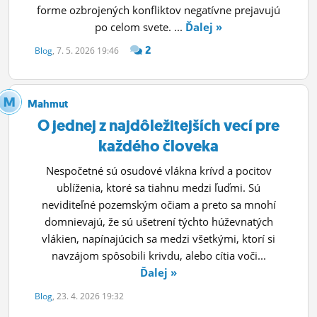
forme ozbrojených konfliktov negatívne prejavujú
po celom svete. ...
Ďalej »
2
Blog
, 7. 5. 2026 19:46
Mahmut
O jednej z najdôležitejších vecí pre
každého človeka
Nespočetné sú osudové vlákna krívd a pocitov
ublíženia, ktoré sa tiahnu medzi ľuďmi. Sú
neviditeľné pozemským očiam a preto sa mnohí
domnievajú, že sú ušetrení týchto húževnatých
vlákien, napínajúcich sa medzi všetkými, ktorí si
navzájom spôsobili krivdu, alebo cítia voči...
Ďalej »
Blog
, 23. 4. 2026 19:32