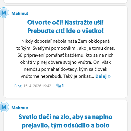
Mahmut
Otvorte oči! Nastražte uši!
Prebuďte cit! Ide o všetko!
Nikdy doposiaľ nebola naša Zem obklopená
toľkými Svetlými pomocníkmi, ako je tomu dnes.
Sú pripravení pomáhať každému, kto sa na nich
obráti v plnej dôvere svojho vnútra. Oni však
nemôžu pomáhať dovtedy, kým sa človek
vnútorne neprebudí. Taký je príkaz...
Ďalej »
1
Blog
, 16. 4. 2026 19:42
Mahmut
Svetlo tlačí na zlo, aby sa naplno
prejavilo, tým odsúdilo a bolo