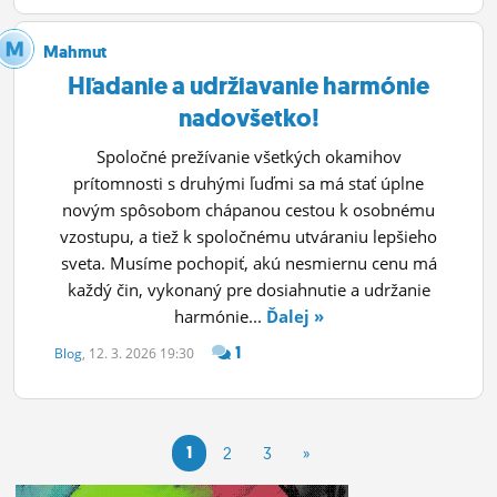
Mahmut
Hľadanie a udržiavanie harmónie
nadovšetko!
Spoločné prežívanie všetkých okamihov
prítomnosti s druhými ľuďmi sa má stať úplne
novým spôsobom chápanou cestou k osobnému
vzostupu, a tiež k spoločnému utváraniu lepšieho
sveta. Musíme pochopiť, akú nesmiernu cenu má
každý čin, vykonaný pre dosiahnutie a udržanie
harmónie...
Ďalej »
1
Blog
, 12. 3. 2026 19:30
1
2
3
»