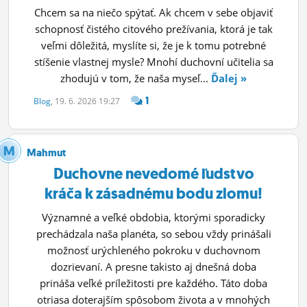
Chcem sa na niečo spýtať. Ak chcem v sebe objaviť
schopnosť čistého citového prežívania, ktorá je tak
veľmi dôležitá, myslíte si, že je k tomu potrebné
stíšenie vlastnej mysle? Mnohí duchovní učitelia sa
zhodujú v tom, že naša myseľ...
Ďalej »
1
Blog
, 19. 6. 2026 19:27
Mahmut
Duchovne nevedomé ľudstvo
kráča k zásadnému bodu zlomu!
Významné a veľké obdobia, ktorými sporadicky
prechádzala naša planéta, so sebou vždy prinášali
možnosť urýchleného pokroku v duchovnom
dozrievaní. A presne takisto aj dnešná doba
prináša veľké príležitosti pre každého. Táto doba
otriasa doterajším spôsobom života a v mnohých