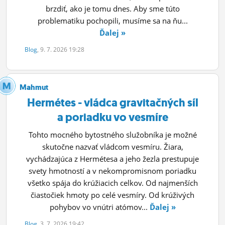
brzdiť, ako je tomu dnes. Aby sme túto
problematiku pochopili, musíme sa na ňu...
Ďalej »
Blog
, 9. 7. 2026 19:28
Mahmut
Hermétes - vládca gravitačných síl
a poriadku vo vesmíre
Tohto mocného bytostného služobníka je možné
skutočne nazvať vládcom vesmíru. Žiara,
vychádzajúca z Hermétesa a jeho žezla prestupuje
svety hmotností a v nekompromisnom poriadku
všetko spája do krúžiacich celkov. Od najmenších
čiastočiek hmoty po celé vesmíry. Od krúživých
pohybov vo vnútri atómov...
Ďalej »
Blog
, 3. 7. 2026 19:42