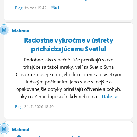
ĽUDIA
1
Blog
, štvrtok 19:42
MÔJ PROFIL
Mahmut
NASTAVENIA
Radostne vykročme v ústrety
ROLETA
prichádzajúcemu Svetlu!
Podobne, ako slnečné lúče prenikajú skrze
trhajúce sa ťažké mraky, valí sa Svetlo Syna
Človeka k našej Zemi. Jeho lúče prenikajú všetkým
ľudským počínaním. Jeho stále silnejšie a
opakovanejšie dotyky prinášajú oživenie a pohyb,
aký na Zemi doposiaľ nikdy nebol na...
Ďalej »
Blog
, 31. 7. 2026 18:50
Mahmut