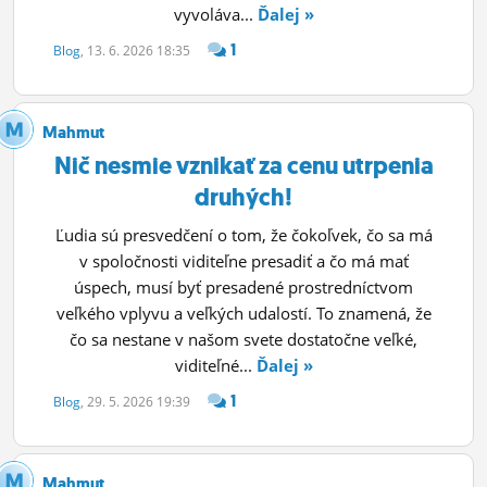
vyvoláva...
Ďalej »
1
Blog
, 13. 6. 2026 18:35
Mahmut
Nič nesmie vznikať za cenu utrpenia
druhých!
Ľudia sú presvedčení o tom, že čokoľvek, čo sa má
v spoločnosti viditeľne presadiť a čo má mať
úspech, musí byť presadené prostredníctvom
veľkého vplyvu a veľkých udalostí. To znamená, že
čo sa nestane v našom svete dostatočne veľké,
viditeľné...
Ďalej »
1
Blog
, 29. 5. 2026 19:39
Mahmut