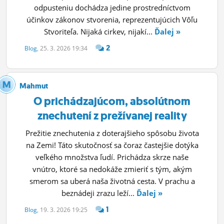
odpusteniu dochádza jedine prostredníctvom
účinkov zákonov stvorenia, reprezentujúcich Vôľu
Stvoriteľa. Nijaká cirkev, nijakí...
Ďalej »
2
Blog
, 25. 3. 2026 19:34
Mahmut
O prichádzajúcom, absolútnom
znechutení z prežívanej reality
Prežitie znechutenia z doterajšieho spôsobu života
na Zemi! Táto skutočnosť sa čoraz častejšie dotýka
veľkého množstva ľudí. Prichádza skrze naše
vnútro, ktoré sa nedokáže zmieriť s tým, akým
smerom sa uberá naša životná cesta. V prachu a
beznádeji zrazu leží...
Ďalej »
1
Blog
, 19. 3. 2026 19:25