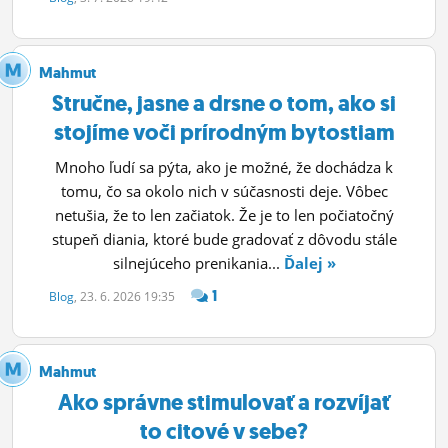
Mahmut
Stručne, jasne a drsne o tom, ako si
stojíme voči prírodným bytostiam
Mnoho ľudí sa pýta, ako je možné, že dochádza k
tomu, čo sa okolo nich v súčasnosti deje. Vôbec
netušia, že to len začiatok. Že je to len počiatočný
stupeň diania, ktoré bude gradovať z dôvodu stále
silnejúceho prenikania...
Ďalej »
1
Blog
, 23. 6. 2026 19:35
Mahmut
Ako správne stimulovať a rozvíjať
to citové v sebe?