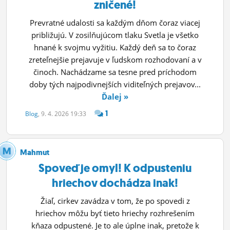
zničené!
Prevratné udalosti sa každým dňom čoraz viacej
približujú. V zosilňujúcom tlaku Svetla je všetko
hnané k svojmu vyžitiu. Každý deň sa to čoraz
zreteľnejšie prejavuje v ľudskom rozhodovaní a v
činoch. Nachádzame sa tesne pred príchodom
doby tých najpodivnejších viditeľných prejavov...
Ďalej »
1
Blog
, 9. 4. 2026 19:33
Mahmut
Spoveď je omyl! K odpusteniu
hriechov dochádza inak!
Žiaľ, cirkev zavádza v tom, že po spovedi z
hriechov môžu byť tieto hriechy rozhrešením
kňaza odpustené. Je to ale úplne inak, pretože k