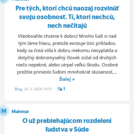
Pre tých, ktorí chcú naozaj rozvinúť
svoju osobnosť. Tí, ktorí nechcú,
nech nečítajú
Všeobsiahle chcenie k dobru! Mnoho ľudí si nad
tým láme hlavu, pretože existuje tisíc príkladov,
kedy sa čistá vôľa k dobru niekomu nevyplatila a
dotyčný dobromyseľný človek zožal od druhých
niečo nepekné, alebo utrpel veľkú škodu. Osobné
prežitie prinieslo ľuďom mnohokrát skúsenosť,...
Ďalej »
1
Blog
, 24. 5. 2026 19:51
Mahmut
O už prebiehajúcom rozdelení
ľudstva v Súde