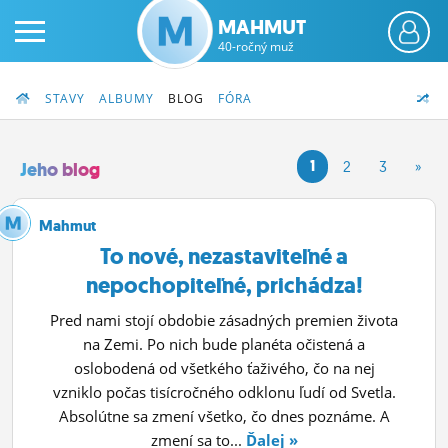
MAHMUT
40-ročný muž
STAVY
ALBUMY
BLOG
FÓRA
1
2
3
»
Jeho blog
PRIHLÁS SA
Mahmut
To nové, nezastaviteľné a
ČINŽIAK
nepochopiteľné, prichádza!
FÓRUM
Pred nami stojí obdobie zásadných premien života
na Zemi. Po nich bude planéta očistená a
STATUSY
oslobodená od všetkého ťaživého, čo na nej
BLOGY
vzniklo počas tisícročného odklonu ľudí od Svetla.
Absolútne sa zmení všetko, čo dnes poznáme. A
OBRÁZKY
zmení sa to...
Ďalej »