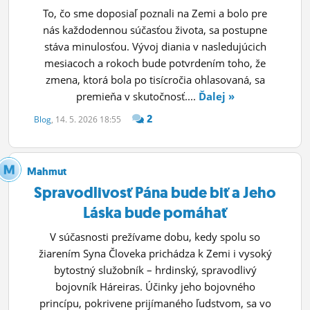
To, čo sme doposiaľ poznali na Zemi a bolo pre
nás každodennou súčasťou života, sa postupne
stáva minulosťou. Vývoj diania v nasledujúcich
mesiacoch a rokoch bude potvrdením toho, že
zmena, ktorá bola po tisícročia ohlasovaná, sa
premieňa v skutočnosť....
Ďalej »
2
Blog
, 14. 5. 2026 18:55
Mahmut
Spravodlivosť Pána bude biť a Jeho
Láska bude pomáhať
V súčasnosti prežívame dobu, kedy spolu so
žiarením Syna Človeka prichádza k Zemi i vysoký
bytostný služobník – hrdinský, spravodlivý
bojovník Háreiras. Účinky jeho bojovného
princípu, pokrivene prijímaného ľudstvom, sa vo