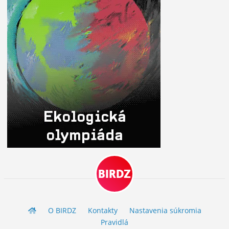
BIRDZ
O BIRDZ
Kontakty
Nastavenia súkromia
Pravidlá