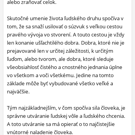
alebo zraňovať celok.
Skutočné umenie života ľudského druhu spočíva v
tom, že sa snaží usilovať o súzvuk s veľkou cestou
pravého vývoja vo stvorení. A touto cestou je vždy
len konanie ušľachtilého dobra. Dobra, ktoré nie je
prejavované len v určitej záležitosti, k určitým
ľuďom, alebo tvorom, ale dobra, ktoré sleduje
všeobsiahlosť čistého a cnostného jednania úplne
vo všetkom a voči všetkému. Jedine na tomto
základe môže byť vybudované všetko veľké a
najväčšie.
Tým najzákladnejším, v čom spočíva sila človeka, je
správne utváranie ľudskej vôle a ľudského chcenia.
A toto utváranie sa má opierať o to najčistejšie
vnútorné naladenie človeka.