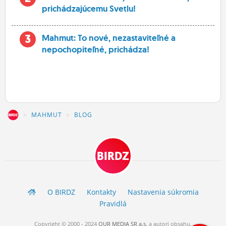
prichádzajúcemu Svetlu!
3
Mahmut: To nové, nezastaviteľné a
nepochopiteľné, prichádza!
Z
MAHMUT
BLOG
BIRDZ
O BIRDZ
Kontakty
Nastavenia súkromia
Pravidlá
Copyright © 2000 - 2024
OUR MEDIA SR a.s.
a
autori
obsahu.