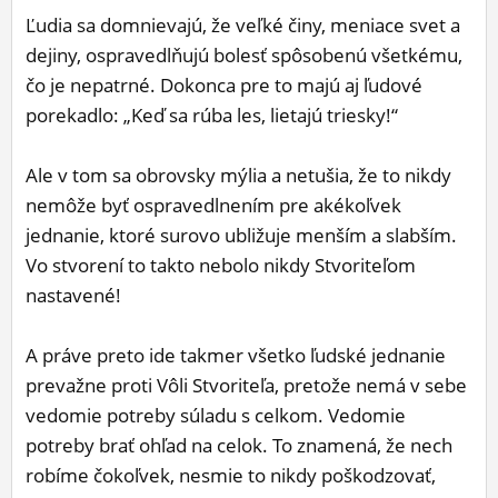
Ľudia sa domnievajú, že veľké činy, meniace svet a
dejiny, ospravedlňujú bolesť spôsobenú všetkému,
čo je nepatrné. Dokonca pre to majú aj ľudové
porekadlo: „Keď sa rúba les, lietajú triesky!“
Ale v tom sa obrovsky mýlia a netušia, že to nikdy
nemôže byť ospravedlnením pre akékoľvek
jednanie, ktoré surovo ubližuje menším a slabším.
Vo stvorení to takto nebolo nikdy Stvoriteľom
nastavené!
A práve preto ide takmer všetko ľudské jednanie
prevažne proti Vôli Stvoriteľa, pretože nemá v sebe
vedomie potreby súladu s celkom. Vedomie
potreby brať ohľad na celok. To znamená, že nech
robíme čokoľvek, nesmie to nikdy poškodzovať,