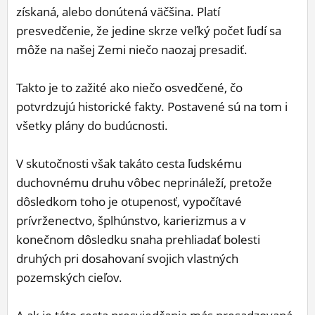
získaná, alebo donútená väčšina. Platí
presvedčenie, že jedine skrze veľký počet ľudí sa
môže na našej Zemi niečo naozaj presadiť.
Takto je to zažité ako niečo osvedčené, čo
potvrdzujú historické fakty. Postavené sú na tom i
všetky plány do budúcnosti.
V skutočnosti však takáto cesta ľudskému
duchovnému druhu vôbec neprináleží, pretože
dôsledkom toho je otupenosť, vypočítavé
prívrženectvo, šplhúnstvo, karierizmus a v
konečnom dôsledku snaha prehliadať bolesti
druhých pri dosahovaní svojich vlastných
pozemských cieľov.