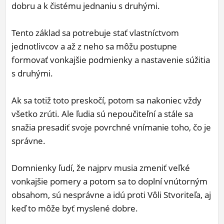
dobru a k čistému jednaniu s druhými.
Tento základ sa potrebuje stať vlastníctvom
jednotlivcov a až z neho sa môžu postupne
formovať vonkajšie podmienky a nastavenie súžitia
s druhými.
Ak sa totiž toto preskočí, potom sa nakoniec vždy
všetko zrúti. Ale ľudia sú nepoučiteľní a stále sa
snažia presadiť svoje povrchné vnímanie toho, čo je
správne.
Domnienky ľudí, že najprv musia zmeniť veľké
vonkajšie pomery a potom sa to doplní vnútorným
obsahom, sú nesprávne a idú proti Vôli Stvoriteľa, aj
keď to môže byť myslené dobre.