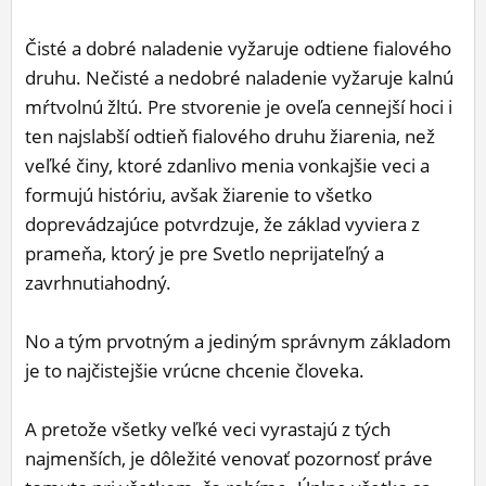
Čisté a dobré naladenie vyžaruje odtiene fialového
druhu. Nečisté a nedobré naladenie vyžaruje kalnú
mŕtvolnú žltú. Pre stvorenie je oveľa cennejší hoci i
ten najslabší odtieň fialového druhu žiarenia, než
veľké činy, ktoré zdanlivo menia vonkajšie veci a
formujú históriu, avšak žiarenie to všetko
doprevádzajúce potvrdzuje, že základ vyviera z
prameňa, ktorý je pre Svetlo neprijateľný a
zavrhnutiahodný.
No a tým prvotným a jediným správnym základom
je to najčistejšie vrúcne chcenie človeka.
A pretože všetky veľké veci vyrastajú z tých
najmenších, je dôležité venovať pozornosť práve