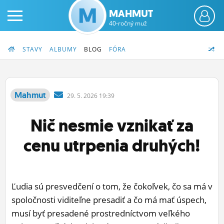
MAHMUT
40-ročný muž
STAVY
ALBUMY
BLOG
FÓRA
Mahmut
29.
5.
2026 19:39
PRIHLÁS SA
Nič nesmie vznikať za
ČINŽIAK
cenu utrpenia druhých!
FÓRUM
STATUSY
Ľudia sú presvedčení o tom, že čokoľvek, čo sa má v
BLOGY
spoločnosti viditeľne presadiť a čo má mať úspech,
musí byť presadené prostredníctvom veľkého
OBRÁZKY