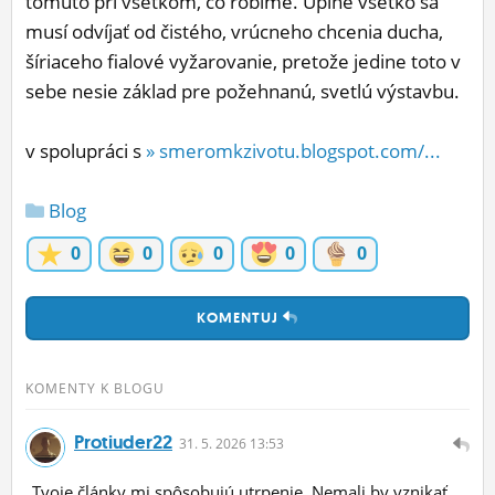
tomuto pri všetkom, čo robíme. Úplne všetko sa
musí odvíjať od čistého, vrúcneho chcenia ducha,
šíriaceho fialové vyžarovanie, pretože jedine toto v
sebe nesie základ pre požehnanú, svetlú výstavbu.
v spolupráci s
» smeromkzivotu.blogspot.com/...
Blog
0
0
0
0
0
KOMENTUJ
KOMENTY K BLOGU
Protiuder22
31.
5.
2026 13:53
Tvoje články mi spôsobujú utrpenie. Nemali by vznikať.