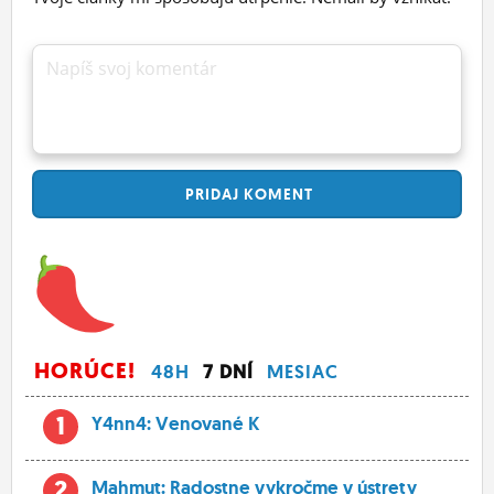
Napíš svoj komentár
PRIDAJ
KOMENT
HORÚCE!
48H
7 DNÍ
MESIAC
1
Y4nn4: Venované K
2
Mahmut: Radostne vykročme v ústrety