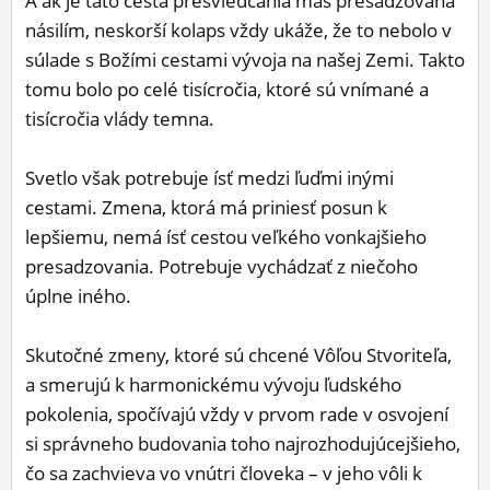
A ak je táto cesta presviedčania más presadzovaná
násilím, neskorší kolaps vždy ukáže, že to nebolo v
súlade s Božími cestami vývoja na našej Zemi. Takto
tomu bolo po celé tisícročia, ktoré sú vnímané a
tisícročia vlády temna.
Svetlo však potrebuje ísť medzi ľuďmi inými
cestami. Zmena, ktorá má priniesť posun k
lepšiemu, nemá ísť cestou veľkého vonkajšieho
presadzovania. Potrebuje vychádzať z niečoho
úplne iného.
Skutočné zmeny, ktoré sú chcené Vôľou Stvoriteľa,
a smerujú k harmonickému vývoju ľudského
pokolenia, spočívajú vždy v prvom rade v osvojení
si správneho budovania toho najrozhodujúcejšieho,
čo sa zachvieva vo vnútri človeka – v jeho vôli k