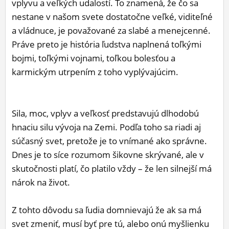
vplyvu a veľkých udalostí. To znamená, že čo sa
ĽUDIA
nestane v našom svete dostatočne veľké, viditeľné
a vládnuce, je považované za slabé a menejcenné.
MÔJ PROFIL
Práve preto je história ľudstva naplnená toľkými
NASTAVENIA
bojmi, toľkými vojnami, toľkou bolesťou a
karmickým utrpením z toho vyplývajúcim.
ROLETA
Sila, moc, vplyv a veľkosť predstavujú dlhodobú
hnaciu silu vývoja na Zemi. Podľa toho sa riadi aj
súčasný svet, pretože je to vnímané ako správne.
Dnes je to síce rozumom šikovne skrývané, ale v
skutočnosti platí, čo platilo vždy – že len silnejší má
nárok na život.
Z tohto dôvodu sa ľudia domnievajú že ak sa má
svet zmeniť, musí byť pre tú, alebo onú myšlienku