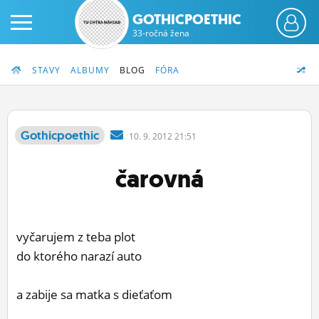
GOTHICPOETHIC
33-ročná žena
STAVY
ALBUMY
BLOG
FÓRA
Gothicpoethic
10.
9.
2012 21:51
PRIHLÁS SA
čarovná
ČINŽIAK
FÓRUM
vyčarujem z teba plot
STATUSY
do ktorého narazí auto
BLOGY
a zabije sa matka s dieťaťom
OBRÁZKY