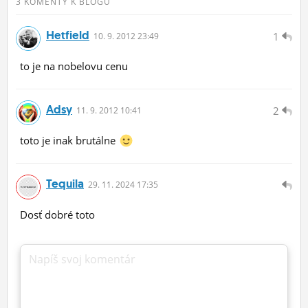
3 KOMENTY K BLOGU
Hetfield
1
10.
9.
2012 23:49
to je na nobelovu cenu
Adsy
2
11.
9.
2012 10:41
toto je inak brutálne
Tequila
29.
11.
2024 17:35
Dosť dobré toto
Napíš svoj komentár