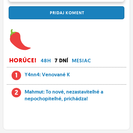
PRIDAJ
KOMENT
HORÚCE!
48H
7 DNÍ
MESIAC
1
Y4nn4: Venované K
2
Mahmut: To nové, nezastaviteľné a
nepochopiteľné, prichádza!