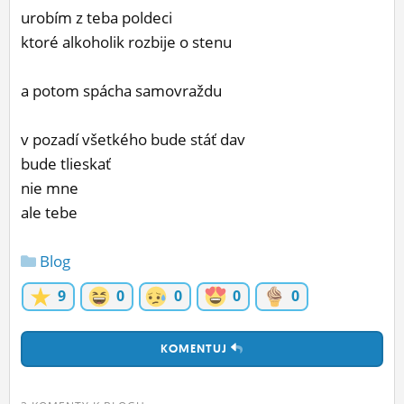
urobím z teba poldeci
ĽUDIA
ktoré alkoholik rozbije o stenu
MÔJ PROFIL
a potom spácha samovraždu
NASTAVENIA
ROLETA
v pozadí všetkého bude stáť dav
bude tlieskať
nie mne
ale tebe
Blog
9
0
0
0
0
KOMENTUJ