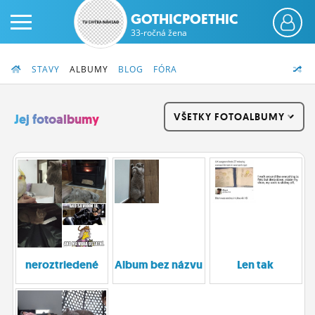
GOTHICPOETHIC
33-ročná žena
STAVY
ALBUMY
BLOG
FÓRA
VŠETKY FOTOALBUMY
Jej fotoalbumy
PRIHLÁS SA
ČINŽIAK
FÓRUM
STATUSY
neroztriedené
Album bez názvu
Len tak
BLOGY
OBRÁZKY