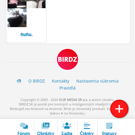
ĽUDIA
MÔJ PROFIL
NASTAVENIA
ňuňu.
ROLETA
BIRDZ
O BIRDZ
Kontakty
Nastavenia súkromia
Pravidlá
Copyright © 2000 - 2024
OUR MEDIA SR a.s.
a
autori
obsahu.
BIRDZ.SK je portál pre tvorivých a inteligentných mladých ľudí.
Birdzuješ cez Android na Android. Birdz je slovenský produkt. Vytvorené s
láskou ♥ na Slovensku.
Fórum
Obrázky
Ľudia
Články
Statusy