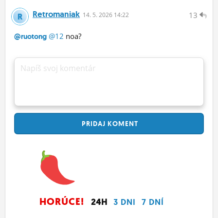
Retromaniak
13
14.
5.
2026 14:22
@12
noa?
@ruotong
Napíš svoj komentár
PRIDAJ
KOMENT
HORÚCE!
24H
3 DNI
7 DNÍ