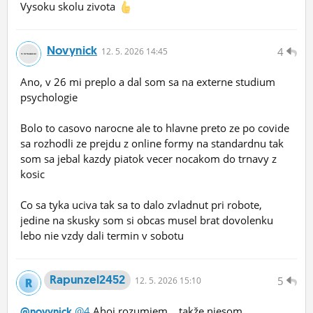
Vysoku skolu zivota
Novynick
4
12.
5.
2026 14:45
Ano, v 26 mi preplo a dal som sa na externe studium
psychologie
Bolo to casovo narocne ale to hlavne preto ze po covide
sa rozhodli ze prejdu z online formy na standardnu tak
som sa jebal kazdy piatok vecer nocakom do trnavy z
kosic
Co sa tyka uciva tak sa to dalo zvladnut pri robote,
jedine na skusky som si obcas musel brat dovolenku
lebo nie vzdy dali termin v sobotu
Rapunzel2452
5
12.
5.
2026 15:10
@4
Ahoj,rozumiem... takže niesom
@novynick