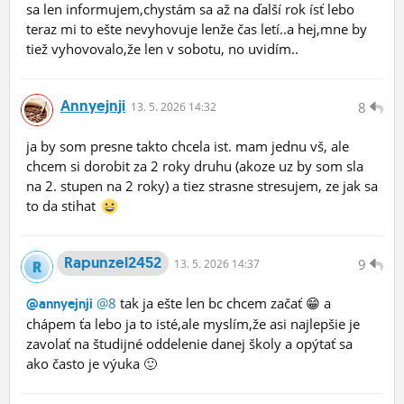
sa len informujem,chystám sa až na ďalší rok ísť lebo
teraz mi to ešte nevyhovuje lenže čas letí..a hej,mne by
tiež vyhovovalo,že len v sobotu, no uvidím..
Annyejnji
8
13.
5.
2026 14:32
ja by som presne takto chcela ist. mam jednu vš, ale
chcem si dorobit za 2 roky druhu (akoze uz by som sla
na 2. stupen na 2 roky) a tiez strasne stresujem, ze jak sa
to da stihat
Rapunzel2452
9
13.
5.
2026 14:37
@8
tak ja ešte len bc chcem začať 😁 a
@annyejnji
chápem ťa lebo ja to isté,ale myslím,že asi najlepšie je
zavolať na študijné oddelenie danej školy a opýtať sa
ako často je výuka 🙂