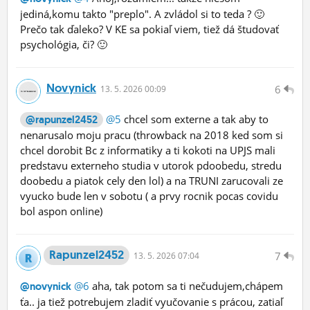
jediná,komu takto "preplo". A zvládol si to teda ? 🙂
Prečo tak ďaleko? V KE sa pokiaľ viem, tiež dá študovať
psychológia, či? 🙂
Novynick
6
13.
5.
2026 00:09
@5
chcel som externe a tak aby to
@rapunzel2452
nenarusalo moju pracu (throwback na 2018 ked som si
chcel dorobit Bc z informatiky a ti kokoti na UPJS mali
predstavu externeho studia v utorok pdoobedu, stredu
doobedu a piatok cely den lol) a na TRUNI zarucovali ze
vyucko bude len v sobotu ( a prvy rocnik pocas covidu
bol aspon online)
Rapunzel2452
7
13.
5.
2026 07:04
@6
aha, tak potom sa ti nečudujem,chápem
@novynick
ťa.. ja tiež potrebujem zladiť vyučovanie s prácou, zatiaľ