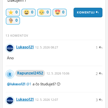
Ďakujem ?
ĽUDIA
0
0
0
0
KOMENTUJ
MÔJ PROFIL
0
NASTAVENIA
ROLETA
13 KOMENTOV
Lukaso121
1
12.
5.
2026 08:27
Áno
Rapunzel2452
2
12.
5.
2026 10:06
@1
a čo študuješ? 🙂
@lukaso121
Lukaso121
3
12.
5.
2026 12:07