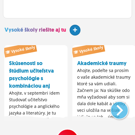
Vysoké školy riešite aj tu
Vysoké školy
Vysoké školy
Skúsenosti so
Akademické traumy
štúdium učiteľstva
Ahojte, podeľte sa prosím
o vaše akademické traumy
psychológie s
ktoré sa vám udiali.
kombináciou anj
Začnem ja: Na skúške odo
Ahojte, v septembri idem
mňa vyžadoval aby som si
študovať učiteľstvo
dala dole kabát a všetky
psychológie a anglického
veci uložila na vešiak.
jazyka a literatúry. Je tu
Udialo sa tak... úplne
niekto, kto tento odbor
všetko (pokračovanie v
študuje alebo študoval?
komentári)
Budem rád za vaše