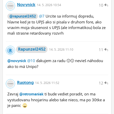
Novynick
10
14.
5.
2026 10:54
@7
Urcite sa informuj dopredu,
@rapunzel2452
hlavne ked je to UPJS ako si pisala v druhom fore, ako
vravim moja skusenost s UPJS (ale informatikou) bola ze
mali strasne retardovany rozvrh
Rapunzel2452
11
14.
5.
2026 11:10
@10
ďakujem za radu 🙂🙂 nevieš náhodou
@novynick
ako to má Unipo?
Ruotong
12
14.
5.
2026 11:52
Zevraj
ti bude vediet poradit, on ma
@retromaniak
vystudovanu hnojarinu alebo take nieco, ma po 30tke a
je panic