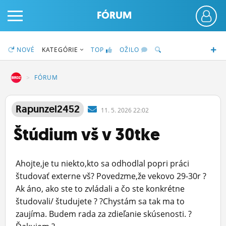
FÓRUM
NOVÉ
KATEGÓRIE
TOP
OŽILO
DZ
FÓRUM
PRIHLÁS SA
Rapunzel2452
11.
5.
2026 22:02
Štúdium vš v 30tke
ČINŽIAK
FÓRUM
Ahojte,je tu niekto,kto sa odhodlal popri práci
STATUSY
študovať externe vš? Povedzme,že vekovo 29-30r ?
Ak áno, ako ste to zvládali a čo ste konkrétne
BLOGY
študovali/ študujete ? ?Chystám sa tak ma to
zaujíma. Budem rada za zdieľanie skúsenosti. ?
OBRÁZKY