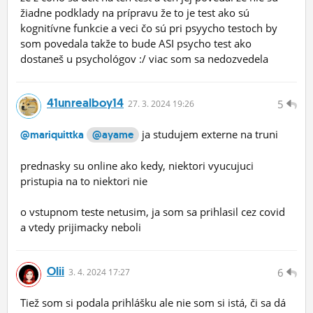
žiadne podklady na prípravu že to je test ako sú
kognitívne funkcie a veci čo sú pri psyycho testoch by
som povedala takže to bude ASI psycho test ako
dostaneš u psychológov :/ viac som sa nedozvedela
41unrealboy14
5
27.
3.
2024 19:26
ja studujem externe na truni
@mariquittka
@ayame
prednasky su online ako kedy, niektori vyucujuci
pristupia na to niektori nie
o vstupnom teste netusim, ja som sa prihlasil cez covid
a vtedy prijimacky neboli
Olii
6
3.
4.
2024 17:27
Tiež som si podala prihlášku ale nie som si istá, či sa dá