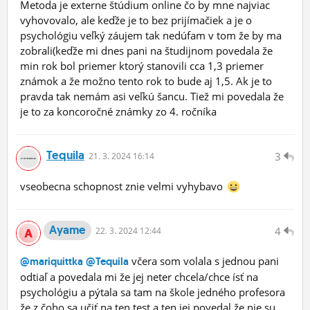
Metoda je externe štúdium online čo by mne najviac
vyhovovalo, ale keďže je to bez prijímačiek a je o
psychológiu veľký záujem tak nedúfam v tom že by ma
zobrali(keďže mi dnes pani na študijnom povedala že
min rok bol priemer ktorý stanovili cca 1,3 priemer
známok a že možno tento rok to bude aj 1,5. Ak je to
pravda tak nemám asi veľkú šancu. Tiež mi povedala že
je to za koncoročné známky zo 4. ročníka
Tequila
3
21.
3.
2024 16:14
vseobecna schopnost znie velmi vyhybavo
Ayame
4
22.
3.
2024 12:44
včera som volala s jednou pani
@mariquittka
@Tequila
odtiaľ a povedala mi že jej neter chcela/chce ísť na
psychológiu a pýtala sa tam na škole jedného profesora
že z čoho sa učiť na ten test a ten jej povedal že nie su