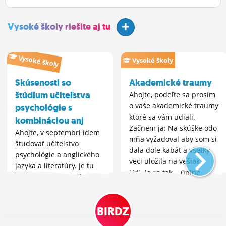
Vysoké školy riešite aj tu
Vysoké školy
Vysoké školy
Skúsenosti so
Akademické traumy
štúdium učiteľstva
Ahojte, podeľte sa prosím
o vaše akademické traumy
psychológie s
ktoré sa vám udiali.
kombináciou anj
Začnem ja: Na skúške odo
Ahojte, v septembri idem
mňa vyžadoval aby som si
študovať učiteľstvo
dala dole kabát a všetky
psychológie a anglického
veci uložila na vešiak.
jazyka a literatúry. Je tu
Udialo sa tak... úplne
niekto, kto tento odbor
všetko (pokračovanie v
študuje alebo študoval?
komentári)
Budem rád za vaše
BIRDZ
skúsenosti, info o
učiteľoch alebo materiály.