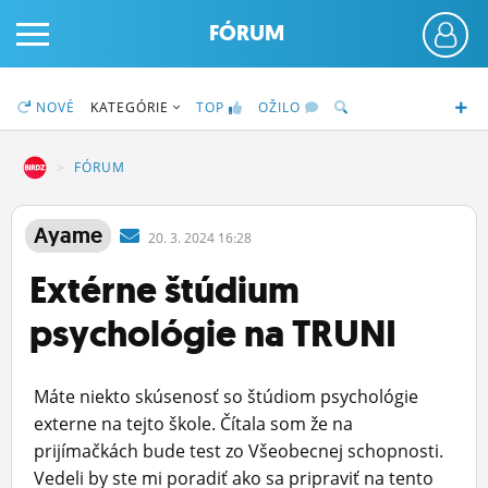
FÓRUM
NOVÉ
KATEGÓRIE
TOP
OŽILO
DZ
FÓRUM
PRIHLÁS SA
Ayame
20.
3.
2024 16:28
Extérne štúdium
ČINŽIAK
psychológie na TRUNI
FÓRUM
STATUSY
Máte niekto skúsenosť so štúdiom psychológie
BLOGY
externe na tejto škole. Čítala som že na
prijímačkách bude test zo Všeobecnej schopnosti.
OBRÁZKY
Vedeli by ste mi poradiť ako sa pripraviť na tento