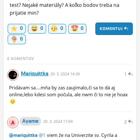
test? Nejaké materiály? A koľko bodov treba na
ĽUDIA
prijatie min?
MÔJ PROFIL
0
0
0
0
KOMENTUJ
NASTAVENIA
0
ROLETA
6 KOMENTOV
Mariquittka
1
20.
3.
2024 16:36
Pridávam sa....mňa by zas zaujímalo,či sa to dá aj
online,lebo kdesi som počula, ale nwm či to nie je hoax
Ayame
2
20.
3.
2024 17:04
@1
viem že na Univerzite sv. Cyrila a
@mariquittka