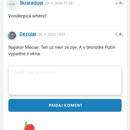
3kratadost
4
29.
4.
2026 15:28
Vonderpica where?
Dezolat
5
29.
4.
2026 19:31
Najskor Meciar. Ten uz nevi ze zije. A v tesnotke Putin
vypadne z okna.
Napíš svoj komentár
PRIDAJ
KOMENT