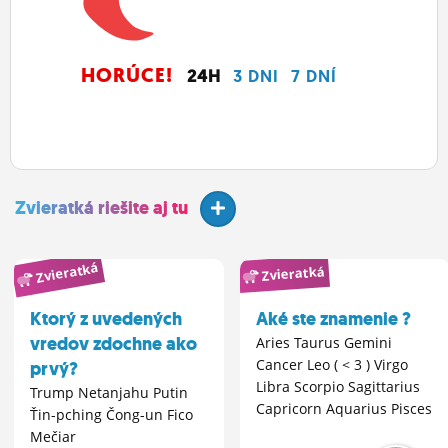
HORÚCE!
24H
3 DNI
7 DNÍ
Zvieratká riešite aj tu
Zvieratká
Zvieratká
Ktorý z uvedených
Aké ste znamenie ?
vredov zdochne ako
Aries Taurus Gemini
Cancer Leo ( < 3 ) Virgo
prvý?
Libra Scorpio Sagittarius
Trump Netanjahu Putin
Capricorn Aquarius Pisces
Ťin-pching Čong-un Fico
Mečiar