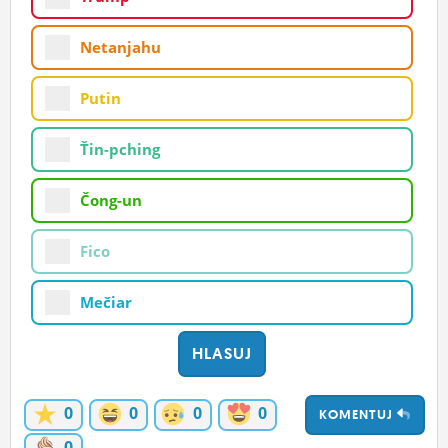
ĽUDIA
Netanjahu
MÔJ PROFIL
Putin
NASTAVENIA
ROLETA
Ťin-pching
Čong-un
Fico
Mečiar
0
0
0
0
KOMENTUJ
0