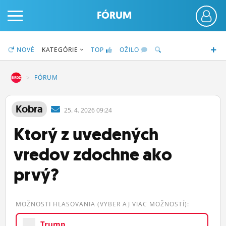
FÓRUM
NOVÉ
KATEGÓRIE
TOP
OŽILO
DZ
FÓRUM
PRIHLÁS SA
Kobra
25.
4.
2026 09:24
Ktorý z uvedených
ČINŽIAK
vredov zdochne ako
FÓRUM
prvý?
STATUSY
BLOGY
MOŽNOSTI HLASOVANIA (VYBER AJ VIAC MOŽNOSTÍ):
OBRÁZKY
Trump