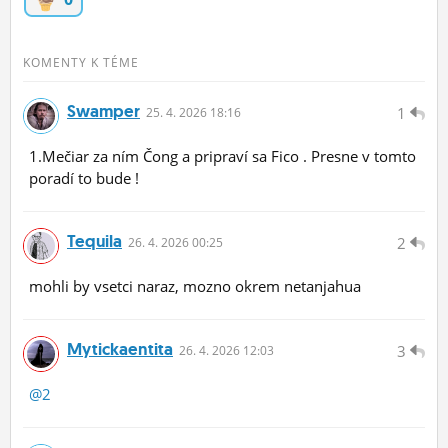
KOMENTY K TÉME
Swamper
1
25.
4.
2026 18:16
1.Mečiar za ním Čong a pripraví sa Fico . Presne v tomto
poradí to bude !
Tequila
2
26.
4.
2026 00:25
mohli by vsetci naraz, mozno okrem netanjahua
Mytickaentita
3
26.
4.
2026 12:03
@2