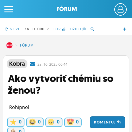
FÓRUM
NOVÉ
KATEGÓRIE
TOP
OŽILO
DZ
FÓRUM
PRIHLÁS SA
Kobra
28.
10.
2025 00:44
Ako vytvoriť chémiu so
ČINŽIAK
ženou?
FÓRUM
STATUSY
Rohipnol
BLOGY
0
0
0
0
KOMENTUJ
OBRÁZKY
0