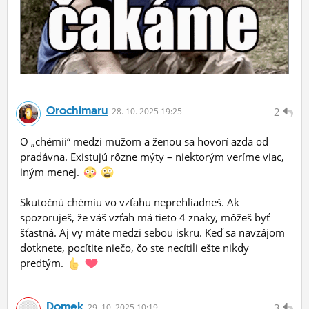
Orochimaru
2
28.
10.
2025 19:25
O „chémii“ medzi mužom a ženou sa hovorí azda od
pradávna. Existujú rôzne mýty – niektorým veríme viac,
iným menej.
Skutočnú chémiu vo vzťahu neprehliadneš. Ak
spozoruješ, že váš vzťah má tieto 4 znaky, môžeš byť
šťastná. Aj vy máte medzi sebou iskru. Keď sa navzájom
dotknete, pocítite niečo, čo ste necítili ešte nikdy
predtým.
Domek
3
29.
10.
2025 10:19