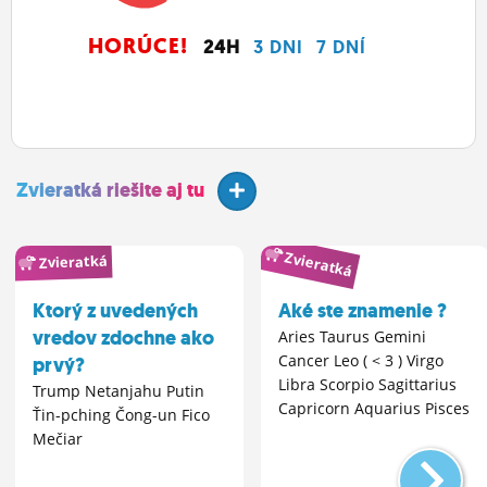
HORÚCE!
24H
3 DNI
7 DNÍ
Zvieratká riešite aj tu
Zvieratká
Zvieratká
Ktorý z uvedených
Aké ste znamenie ?
vredov zdochne ako
Aries Taurus Gemini
Cancer Leo ( < 3 ) Virgo
prvý?
Libra Scorpio Sagittarius
Trump Netanjahu Putin
Capricorn Aquarius Pisces
Ťin-pching Čong-un Fico
Mečiar