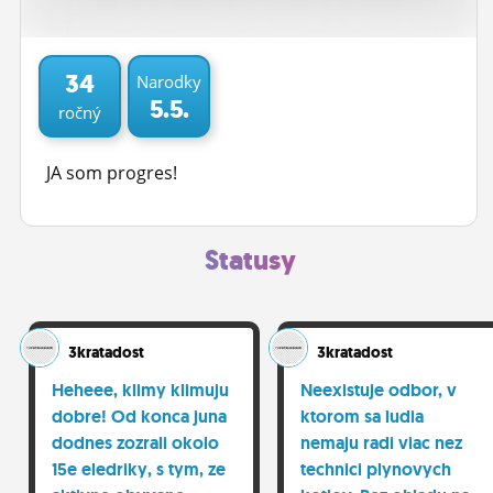
ĽUDIA
MÔJ PROFIL
34
Narodky
5.5.
ročný
NASTAVENIA
ROLETA
JA som progres!
Statusy
3kratadost
3kratadost
Heheee, klimy klimuju
Neexistuje odbor, v
dobre! Od konca juna
ktorom sa ludia
dodnes zozrali okolo
nemaju radi viac nez
15e eledriky, s tym, ze
technici plynovych