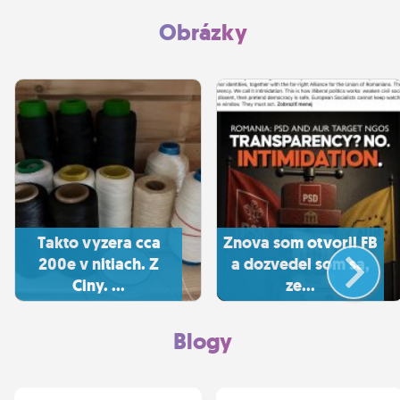
Praskacku Nebo peklo Ine
(pochvalim sa v komente)
Obrázky
Takto vyzera cca
Znova som otvoril FB
200e v nitiach. Z
a dozvedel som sa,
Ciny. ...
ze...
Blogy