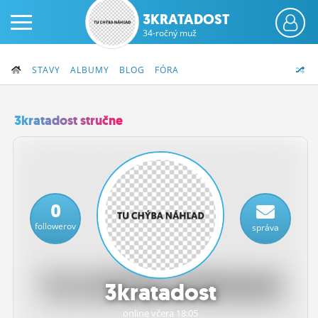
3KRATADOST
34-ročný muž
STAVY
ALBUMY
BLOG
FÓRA
3kratadost stručne
PRIHLÁS SA
ČINŽIAK
0
FÓRUM
followerov
správa
STATUSY
BLOGY
3kratadost
OBRÁZKY
online včera 18:05