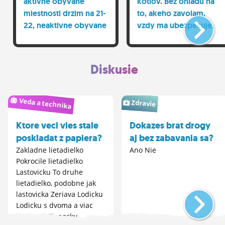
aktivne obyvane
kotlov. Bez ohladu na
miestnosti drzim na 21-
to, akeho zavolam,
22, neaktivne obyvane
vzdy ma ubezpecuje,
na 24 a vnutorne mury
ze ten, co tu reviziu
su stale len na 23,5.
robil naposledy, bol
kokot.
Diskusie
Veda a technika
Zdravie
Ktore veci vies stale
Dokazes brat drogy
poskladat z papiera?
aj bez zabavania sa?
Zakladne lietadielko
Ano Nie
Pokrocile lietadielko
Lastovicku To druhe
lietadielko, podobne jak
lastovicka Zeriava Lodicku
Lodicku s dvoma a viac
kominmi Ciapocku