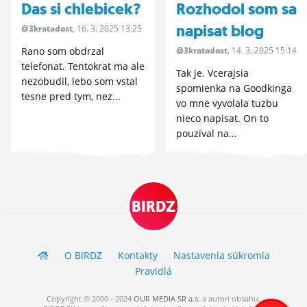
Das si chlebicek?
Rozhodol som sa
napisat blog
@3kratadost
, 16.
3.
2025 13:25
Rano som obdrzal
@3kratadost
, 14.
3.
2025 15:14
telefonat. Tentokrat ma ale
Tak je. Vcerajsia
nezobudil, lebo som vstal
spomienka na Goodkinga
tesne pred tym, nez...
vo mne vyvolala tuzbu
nieco napisat. On to
pouzival na...
BIRDZ
O BIRDZ
Kontakty
Nastavenia súkromia
Pravidlá
Copyright © 2000 - 2024
OUR MEDIA SR a.s.
a
autori
obsahu.