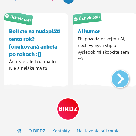
Úchylnosti
Úchylnosti
Boli ste na nudapláži
AI humor
tento rok?
Pls povedzte svojmu AI,
nech vymysli vtip a
(opakovaná anketa
vysledok mi skopcite sem
po rokoch :))
o:)
Áno Nie, ale láka ma to
Nie a neláka ma to
BIRDZ
O BIRDZ
Kontakty
Nastavenia súkromia