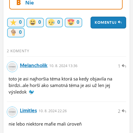
B
Nie
ĽUDIA
MÔJ PROFIL
0
0
0
0
KOMENTUJ
NASTAVENIA
0
ROLETA
2 KOMENTY
Melancholik
1
10.
8.
2024 13:36
toto je asi najhoršia téma ktorá sa kedy objavila na
birdzi..ale horší ako samotná téma je asi už len jej
výsledok
Limitles
2
10.
8.
2024 22:26
nie lebo niektore mafie mali úroveň