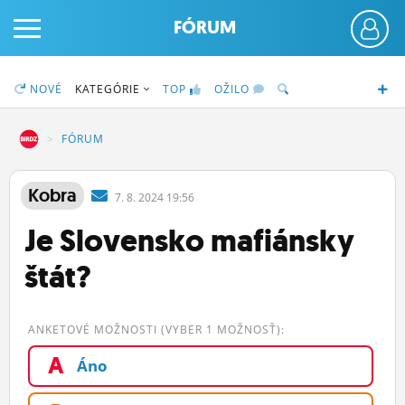
FÓRUM
NOVÉ
KATEGÓRIE
TOP
OŽILO
DZ
FÓRUM
PRIHLÁS SA
Kobra
7.
8.
2024 19:56
Je Slovensko mafiánsky
ČINŽIAK
štát?
FÓRUM
STATUSY
ANKETOVÉ MOŽNOSTI (VYBER 1 MOŽNOSŤ):
BLOGY
A
Áno
OBRÁZKY