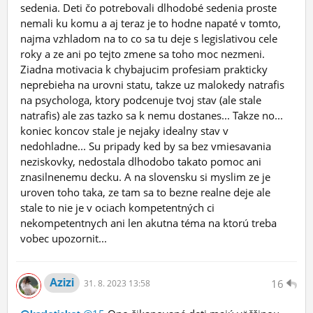
sedenia. Deti čo potrebovali dlhodobé sedenia proste
nemali ku komu a aj teraz je to hodne napaté v tomto,
najma vzhladom na to co sa tu deje s legislativou cele
roky a ze ani po tejto zmene sa toho moc nezmeni.
Ziadna motivacia k chybajucim profesiam prakticky
neprebieha na urovni statu, takze uz malokedy natrafis
na psychologa, ktory podcenuje tvoj stav (ale stale
natrafis) ale zas tazko sa k nemu dostanes... Takze no...
koniec koncov stale je nejaky idealny stav v
nedohladne... Su pripady ked by sa bez vmiesavania
neziskovky, nedostala dlhodobo takato pomoc ani
znasilnenemu decku. A na slovensku si myslim ze je
uroven toho taka, ze tam sa to bezne realne deje ale
stale to nie je v ociach kompetentných ci
nekompetentnych ani len akutna téma na ktorú treba
vobec upozornit...
Azizi
16
31.
8.
2023 13:58