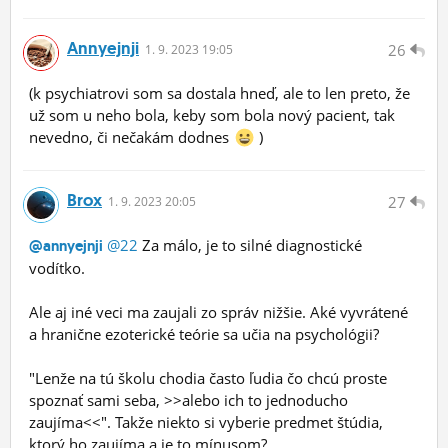
Annyejnji
26
1.
9.
2023 19:05
(k psychiatrovi som sa dostala hneď, ale to len preto, že
už som u neho bola, keby som bola nový pacient, tak
nevedno, či nečakám dodnes
)
Brox
27
1.
9.
2023 20:05
@22
Za málo, je to silné diagnostické
@annyejnji
vodítko.
Ale aj iné veci ma zaujali zo správ nižšie. Aké vyvrátené
a hranične ezoterické teórie sa učia na psychológii?
"Lenže na tú školu chodia často ľudia čo chcú proste
spoznať sami seba, >>alebo ich to jednoducho
zaujíma<<". Takže niekto si vyberie predmet štúdia,
ktorý ho zaujíma a je to mínusom?