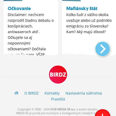
Očkovanie
Mafiánsky štát
Disclaimer: nechcem
Koľko ľudí z vášho okolia
rozprúdiť žiadnu debatu o
uvažuje alebo už podniklo
konšpiráciach,
emigráciu zo Slovenska?
antiwaxeroch atď .
Kam? Aký majú dôvod?
Očkujete sa aj
nepovinnými
očkovaniami? Dočítala
som sa že napr. VŠZP
prepláca 50?ny očkovania
proti hepatitíde AB.
Rozmýšľam nad tým či to
BIRDZ
má zmysel ak neplánujem
cestova
O BIRDZ
Kontakty
Nastavenia súkromia
Pravidlá
Copyright © 2000 - 2024
OUR MEDIA SR a.s.
a
autori
obsahu.
BIRDZ.SK je portál pre tvorivých a inteligentných mladých ľudí.