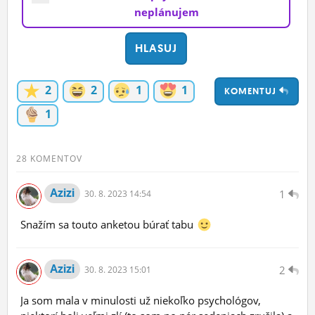
neplánujem
2
2
1
1
KOMENTUJ
1
28 KOMENTOV
Azizi
1
30.
8.
2023 14:54
Snažím sa touto anketou búrať tabu
Azizi
2
30.
8.
2023 15:01
Ja som mala v minulosti už niekoľko psychológov,