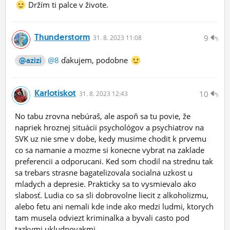
Držím ti palce v živote.
Thunderstorm
9
31.
8.
2023 11:08
@8
ďakujem, podobne
@azizi
Karlotiskot
10
31.
8.
2023 12:43
No tabu zrovna nebúraš, ale aspoň sa tu povie, že
napriek hroznej situácii psychológov a psychiatrov na
SVK uz nie sme v dobe, kedy musime chodit k prvemu
co sa namanie a mozme si konecne vybrat na zaklade
preferencii a odporucani. Ked som chodil na strednu tak
sa trebars strasne bagatelizovala socialna uzkost u
mladych a depresie. Prakticky sa to vysmievalo ako
slabosť. Ludia co sa sli dobrovolne liecit z alkoholizmu,
alebo fetu ani nemali kde inde ako medzi ludmi, ktorych
tam musela odviezt kriminalka a byvali casto pod
tazkymi ukludnovakmi.