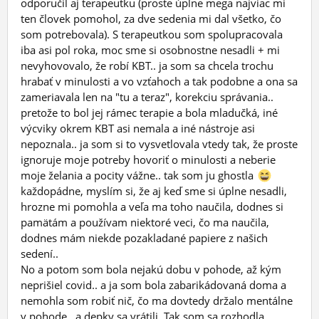
odporučil aj terapeutku (proste úplne mega najviac mi
ten človek pomohol, za dve sedenia mi dal všetko, čo
som potrebovala). S terapeutkou som spolupracovala
iba asi pol roka, moc sme si osobnostne nesadli + mi
nevyhovovalo, že robí KBT.. ja som sa chcela trochu
hrabať v minulosti a vo vzťahoch a tak podobne a ona sa
zameriavala len na "tu a teraz", korekciu správania..
pretože to bol jej rámec terapie a bola mladučká, iné
výcviky okrem KBT asi nemala a iné nástroje asi
nepoznala.. ja som si to vysvetlovala vtedy tak, že proste
ignoruje moje potreby hovoriť o minulosti a neberie
moje želania a pocity vážne.. tak som ju ghostla
každopádne, myslím si, že aj keď sme si úplne nesadli,
hrozne mi pomohla a veľa ma toho naučila, dodnes si
pamätám a používam niektoré veci, čo ma naučila,
dodnes mám niekde pozakladané papiere z našich
sedení..
No a potom som bola nejakú dobu v pohode, až kým
neprišiel covid.. a ja som bola zabarikádovaná doma a
nemohla som robiť nič, čo ma dovtedy držalo mentálne
v pohode.. a depky sa vrátili. Tak som sa rozhodla