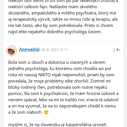
niektorí boli veľmi zlí (to som po pár sedeniach zrušila) a
niektorí celkom fajn. Našťastie mám skvelého
skúseného, empatického a milého psychiatra, ktorý má
aj terapeutický výcvik, takže so mnou robí aj terapiu, ale
nie tak často, ako by som potrebovala. Preto si chcem
nájsť ešte nejakého dobrého psychológa časom.
Annyejnji
3
30.
8.
2023 15:11
Bola som u oboch a dokonca u viacerých a okrem
jedného psychológa, ku ktorému som chodila asi pol
roka mi naozaj NIKTO nijak nepomohol, priam by som
povedala, že moje problémy ešte zhoršili. Zomrel mi
blízky rodinný člen, potrebovala som nutne nejakú
pomoc, šla som k psychiatrovi, že mám hrozné úzkosti a
neviem spávať, lebo sa mi to každú noc vracia tá udalosť
a on ma vysmial, že na to nepotrebujem chodiť k nemu
a že som slaboch
myslím si, že na slovensku je katastrofálna úroveň