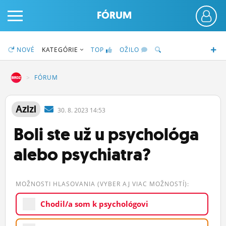
FÓRUM
NOVÉ
KATEGÓRIE
TOP
OŽILO
DZ
FÓRUM
PRIHLÁS SA
Azizi
30.
8.
2023 14:53
Boli ste už u psychológa
ČINŽIAK
alebo psychiatra?
FÓRUM
STATUSY
MOŽNOSTI HLASOVANIA (VYBER AJ VIAC MOŽNOSTÍ):
BLOGY
Chodil/a som k psychológovi
OBRÁZKY