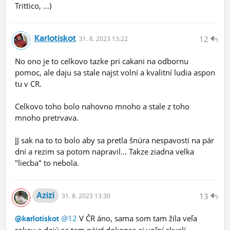
Trittico, ...)
Karlotiskot
12
31.
8.
2023 13:22
No ono je to celkovo tazke pri cakani na odbornu
pomoc, ale daju sa stale najst volní a kvalitní ludia aspon
tu v CR.
Celkovo toho bolo nahovno mnoho a stale z toho
mnoho pretrvava.
JJ sak na to to bolo aby sa pretla šnúra nespavosti na pár
dní a rezim sa potom napravil... Takze ziadna velka
"liecba" to nebola.
Azizi
13
31.
8.
2023 13:30
@12
V ČR áno, sama som tam žila veľa
@karlotiskot
rokov a dajú sa tam nájsť dokonca aj voľní skvelí