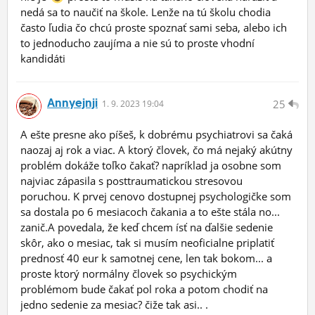
nedá sa to naučiť na škole. Lenže na tú školu chodia
často ľudia čo chcú proste spoznať sami seba, alebo ich
to jednoducho zaujíma a nie sú to proste vhodní
kandidáti
Annyejnji
25
1.
9.
2023 19:04
A ešte presne ako píšeš, k dobrému psychiatrovi sa čaká
naozaj aj rok a viac. A ktorý človek, čo má nejaký akútny
problém dokáže toľko čakať? napríklad ja osobne som
najviac zápasila s posttraumatickou stresovou
poruchou. K prvej cenovo dostupnej psychologičke som
sa dostala po 6 mesiacoch čakania a to ešte stála no...
zanič.A povedala, že keď chcem ísť na ďalšie sedenie
skôr, ako o mesiac, tak si musím neoficialne priplatiť
prednosť 40 eur k samotnej cene, len tak bokom... a
proste ktorý normálny človek so psychickým
problémom bude čakať pol roka a potom chodiť na
jedno sedenie za mesiac? čiže tak asi.. .