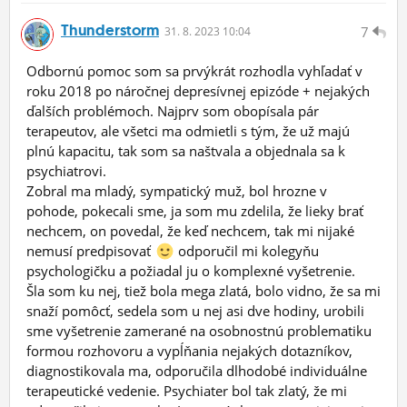
Thunderstorm
7
31.
8.
2023 10:04
Odbornú pomoc som sa prvýkrát rozhodla vyhľadať v
roku 2018 po náročnej depresívnej epizóde + nejakých
ďalších problémoch. Najprv som obopísala pár
terapeutov, ale všetci ma odmietli s tým, že už majú
plnú kapacitu, tak som sa naštvala a objednala sa k
psychiatrovi.
Zobral ma mladý, sympatický muž, bol hrozne v
pohode, pokecali sme, ja som mu zdelila, že lieky brať
nechcem, on povedal, že keď nechcem, tak mi nijaké
nemusí predpisovať
odporučil mi kolegyňu
psychologičku a požiadal ju o komplexné vyšetrenie.
Šla som ku nej, tiež bola mega zlatá, bolo vidno, že sa mi
snaží pomôcť, sedela som u nej asi dve hodiny, urobili
sme vyšetrenie zamerané na osobnostnú problematiku
formou rozhovoru a vypĺňania nejakých dotazníkov,
diagnostikovala ma, odporučila dlhodobé individuálne
terapeutické vedenie. Psychiater bol tak zlatý, že mi