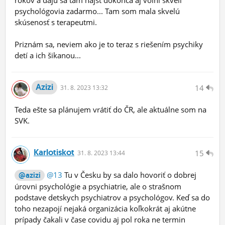
psychológovia zadarmo... Tam som mala skvelú
skúsenosť s terapeutmi.
Priznám sa, neviem ako je to teraz s riešením psychiky
detí a ich šikanou...
Azizi
14
31.
8.
2023 13:32
Teda ešte sa plánujem vrátiť do ČR, ale aktuálne som na
SVK.
Karlotiskot
15
31.
8.
2023 13:44
@13
Tu v Česku by sa dalo hovoriť o dobrej
@azizi
úrovni psychológie a psychiatrie, ale o strašnom
podstave detskych psychiatrov a psychológov. Keď sa do
toho nezapojí nejaká organizácia koľkokrát aj akútne
prípady čakali v čase covidu aj pol roka ne termin