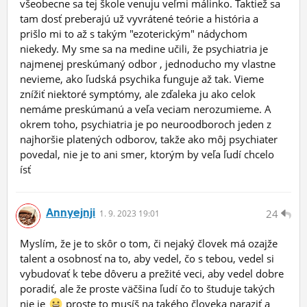
všeobecne sa tej škole venuju veľmi málinko. Taktiež sa
tam dosť preberajú už vyvrátené teórie a história a
prišlo mi to až s takým "ezoterickým" nádychom
niekedy. My sme sa na medine učili, že psychiatria je
najmenej preskúmaný odbor , jednoducho my vlastne
nevieme, ako ľudská psychika funguje až tak. Vieme
znížiť niektoré symptómy, ale zďaleka ju ako celok
nemáme preskúmanú a veľa veciam nerozumieme. A
okrem toho, psychiatria je po neuroodboroch jeden z
najhoršie platených odborov, takže ako môj psychiater
povedal, nie je to ani smer, ktorým by veľa ľudí chcelo
ísť
Annyejnji
24
1.
9.
2023 19:01
Myslím, že je to skôr o tom, či nejaký človek má ozajže
talent a osobnosť na to, aby vedel, čo s tebou, vedel si
vybudovať k tebe dôveru a prežité veci, aby vedel dobre
poradiť, ale že proste väčšina ľudí čo to študuje takých
nie je
proste to musíš na takého človeka naraziť a