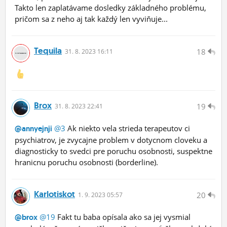
Takto len zaplatávame dosledky základného problému,
pričom sa z neho aj tak každý len vyviňuje...
Tequila
18
31.
8.
2023 16:11
Brox
19
31.
8.
2023 22:41
@3
Ak niekto vela strieda terapeutov ci
@annyejnji
psychiatrov, je zvycajne problem v dotycnom cloveku a
diagnosticky to svedci pre poruchu osobnosti, suspektne
hranicnu poruchu osobnosti (borderline).
Karlotiskot
20
1.
9.
2023 05:57
@19
Fakt tu baba opísala ako sa jej vysmial
@brox