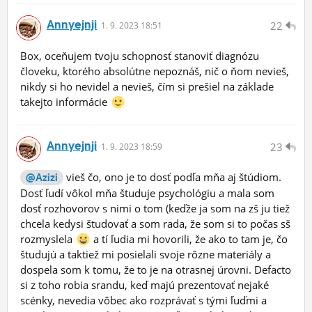
Annyejnji
22
1.
9.
2023 18:51
Box, oceňujem tvoju schopnosť stanoviť diagnózu
človeku, ktorého absolútne nepoznáš, nič o ňom nevieš,
nikdy si ho nevidel a nevieš, čím si prešiel na základe
takejto informácie
Annyejnji
23
1.
9.
2023 18:59
vieš čo, ono je to dosť podľa mňa aj štúdiom.
@Azizi
Dosť ľudí vôkol mňa študuje psychológiu a mala som
dosť rozhovorov s nimi o tom (keďže ja som na zš ju tiež
chcela kedysi študovať a som rada, že som si to počas sš
rozmyslela
a tí ľudia mi hovorili, že ako to tam je, čo
študujú a taktiež mi posielali svoje rôzne materiály a
dospela som k tomu, že to je na otrasnej úrovni. Defacto
si z toho robia srandu, keď majú prezentovať nejaké
scénky, nevedia vôbec ako rozprávať s tými ľuďmi a