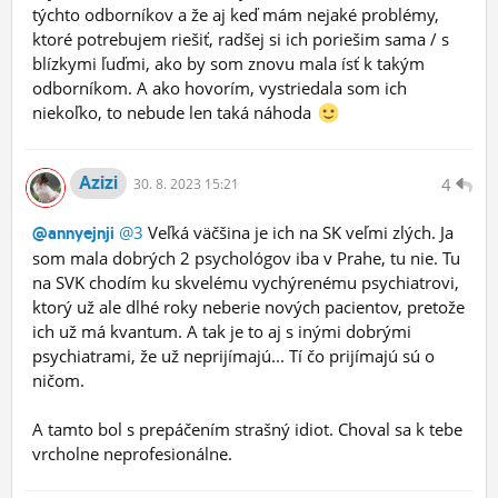
týchto odborníkov a že aj keď mám nejaké problémy,
ktoré potrebujem riešiť, radšej si ich poriešim sama / s
blízkymi ľuďmi, ako by som znovu mala ísť k takým
odborníkom. A ako hovorím, vystriedala som ich
niekoľko, to nebude len taká náhoda
Azizi
4
30.
8.
2023 15:21
@3
Veľká väčšina je ich na SK veľmi zlých. Ja
@annyejnji
som mala dobrých 2 psychológov iba v Prahe, tu nie. Tu
na SVK chodím ku skvelému vychýrenému psychiatrovi,
ktorý už ale dlhé roky neberie nových pacientov, pretože
ich už má kvantum. A tak je to aj s inými dobrými
psychiatrami, že už neprijímajú... Tí čo prijímajú sú o
ničom.
A tamto bol s prepáčením strašný idiot. Choval sa k tebe
vrcholne neprofesionálne.