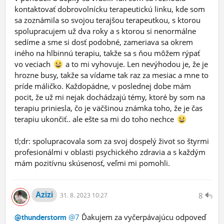
kontaktovať dobrovolnícku terapeutickú linku, kde som
sa zoznámila so svojou terajšou terapeutkou, s ktorou
spolupracujem už dva roky a s ktorou si nenormálne
sedíme a sme si dosť podobné, zameriava sa okrem
iného na hlbinnú terapiu, takže sa s ňou môžem rýpať
vo veciach
a to mi vyhovuje. Len nevýhodou je, že je
hrozne busy, takže sa vídame tak raz za mesiac a mne to
príde máličko. Každopádne, v poslednej dobe mám
pocit, že už mi nejak dochádzajú témy, ktoré by som na
terapiu priniesla, čo je väčšinou známka toho, že je čas
terapiu ukončiť.. ale ešte sa mi do toho nechce
tl;dr: spolupracovala som za svoj dospelý život so štyrmi
profesionálmi v oblasti psychického zdravia a s každým
mám pozitívnu skúsenosť, veľmi mi pomohli.
Azizi
8
31.
8.
2023 10:27
@7
Ďakujem za vyčerpávajúcu odpoveď
@thunderstorm