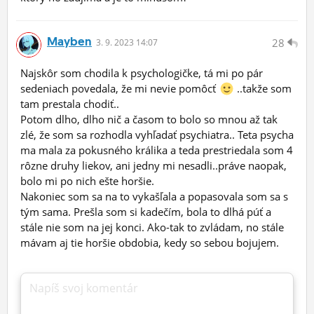
Mayben
28
3.
9.
2023 14:07
Najskôr som chodila k psychologičke, tá mi po pár
sedeniach povedala, že mi nevie pomôcť
..takže som
tam prestala chodiť..
Potom dlho, dlho nič a časom to bolo so mnou až tak
zlé, že som sa rozhodla vyhľadať psychiatra.. Teta psycha
ma mala za pokusného králika a teda prestriedala som 4
rôzne druhy liekov, ani jedny mi nesadli..práve naopak,
bolo mi po nich ešte horšie.
Nakoniec som sa na to vykašľala a popasovala som sa s
tým sama. Prešla som si kadečím, bola to dlhá púť a
stále nie som na jej konci. Ako-tak to zvládam, no stále
mávam aj tie horšie obdobia, kedy so sebou bojujem.
Napíš svoj komentár