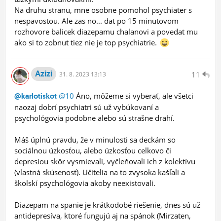
Na druhu stranu, mne osobne pomohol psychiater s
nespavostou. Ale zas no... dat po 15 minutovom
rozhovore balicek diazepamu chalanovi a povedat mu
ako si to zobnut tiez nie je top psychiatrie.
Azizi
11
31.
8.
2023 13:13
@10
Áno, môžeme si vyberať, ale všetci
@karlotiskot
naozaj dobrí psychiatri sú už vybúkovaní a
psychológovia podobne alebo sú strašne drahí.
Máš úplnú pravdu, že v minulosti sa deckám so
sociálnou úzkosťou, alebo úzkosťou celkovo či
depresiou skôr vysmievali, vyčleňovali ich z kolektívu
(vlastná skúsenosť). Učitelia na to zvysoka kašľali a
školskí psychológovia akoby neexistovali.
Diazepam na spanie je krátkodobé riešenie, dnes sú už
antidepresíva, ktoré fungujú aj na spánok (Mirzaten,