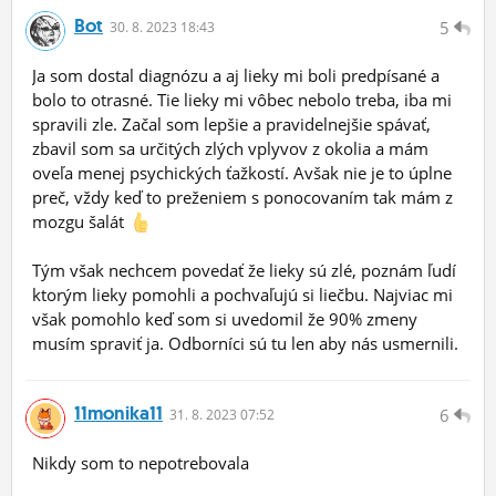
Bot
5
30.
8.
2023 18:43
Ja som dostal diagnózu a aj lieky mi boli predpísané a
bolo to otrasné. Tie lieky mi vôbec nebolo treba, iba mi
spravili zle. Začal som lepšie a pravidelnejšie spávať,
zbavil som sa určitých zlých vplyvov z okolia a mám
oveľa menej psychických ťažkostí. Avšak nie je to úplne
preč, vždy keď to preženiem s ponocovaním tak mám z
mozgu šalát
Tým však nechcem povedať že lieky sú zlé, poznám ľudí
ktorým lieky pomohli a pochvaľujú si liečbu. Najviac mi
však pomohlo keď som si uvedomil že 90% zmeny
musím spraviť ja. Odborníci sú tu len aby nás usmernili.
11monika11
6
31.
8.
2023 07:52
Nikdy som to nepotrebovala