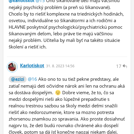
@15
Ono šikanované deti majú väčšinou
@karlotiskot
nejaký psychický problém (a preň sú šikanované).
Chcelo by to riešiť komplexne na triednických hodinách,
osvetou, individuálne so šikanátormi a ich rodičmi a
HLAVNE poskytnúť psychologickú/psychiatrickú pomoc
šikanovaným deťom, lebo práve tie majú väčšinou
nejaký problém. Učitelia by mali byť na takéto situácie
školení a riešiť ich.
Karlotiskot
17
31.
8.
2023 14:56
@16
Ako ono to su tiež pekne predstavy, ale
@azizi
zatiaľ nemajú deti očividne nárok ani len na ochranu aká
sa dostáva dospelým.
Dobre vieme, že to, čo sa
medzi dospelými rieši ako lúpežné prepadnutie s
realnou trestnou sazbou sa školy medzi deťmi snažili
riešiť ako nedorozumenie, ktore sa mozno potresta
zhorsenou znamkou zo spravania. Ako proste dosiahnuť
najprv to, že deti budú rovnako chránené ako dospelí
človek, potom sa dá ísť konečne naozaj niekam ďalej.