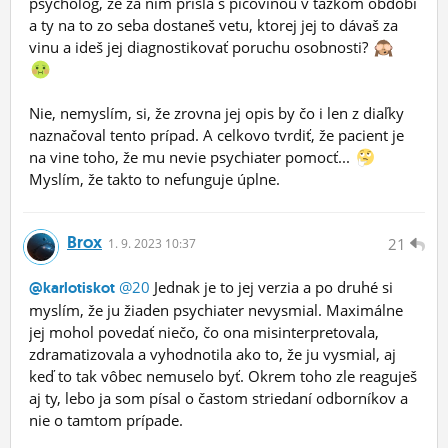
psychológ, že za ním prišla s pičovinou v ťažkom období
a ty na to zo seba dostaneš vetu, ktorej jej to dávaš za
vinu a ideš jej diagnostikovať poruchu osobnosti?
Nie, nemyslím, si, že zrovna jej opis by čo i len z diaľky
naznačoval tento prípad. A celkovo tvrdiť, že pacient je
na vine toho, že mu nevie psychiater pomocť...
Myslím, že takto to nefunguje úplne.
Brox
21
1.
9.
2023 10:37
@20
Jednak je to jej verzia a po druhé si
@karlotiskot
myslím, že ju žiaden psychiater nevysmial. Maximálne
jej mohol povedať niečo, čo ona misinterpretovala,
zdramatizovala a vyhodnotila ako to, že ju vysmial, aj
keď to tak vôbec nemuselo byť. Okrem toho zle reaguješ
aj ty, lebo ja som písal o častom striedaní odborníkov a
nie o tamtom prípade.