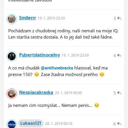
Smilerrr
3
19.
1.
2019 23:33
Pochádzam z chudobnej rodiny, naši nemali na moje IQ.
Len staršia sestra dostala. A to jej dali tiež také fádne.
Pubertslatinocelny
4
19.
1.
2019 23:59
A co má chudák
hlasovať, keď ma
@antifunebracka
presne 150?
Zase žiadna možnosť preňho
Nespiacakraska
5
20.
1.
2019 00:00
Ja nemam cim rozmyslat... Nemam penis...
Lukaso121
6
20.
1.
2019 00:10