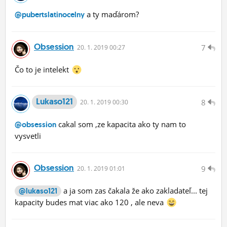
a ty maďárom?
@pubertslatinocelny
Obsession
7
20.
1.
2019 00:27
Čo to je intelekt
Lukaso121
8
20.
1.
2019 00:30
cakal som ,ze kapacita ako ty nam to
@obsession
vysvetli
Obsession
9
20.
1.
2019 01:01
a ja som zas čakala že ako zakladateľ... tej
@lukaso121
kapacity budes mat viac ako 120 , ale neva