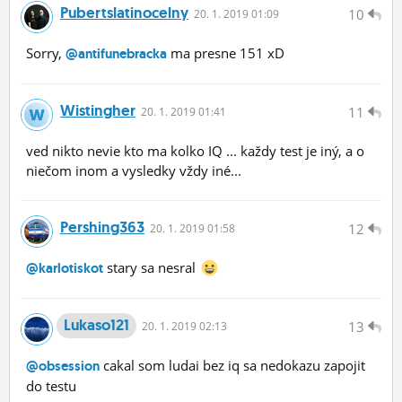
Pubertslatinocelny
10
20.
1.
2019 01:09
Sorry,
ma presne 151 xD
@antifunebracka
Wistingher
11
20.
1.
2019 01:41
ved nikto nevie kto ma kolko IQ ... každy test je iný, a o
niečom inom a vysledky vždy iné...
Pershing363
12
20.
1.
2019 01:58
stary sa nesral
@karlotiskot
Lukaso121
13
20.
1.
2019 02:13
cakal som ludai bez iq sa nedokazu zapojit
@obsession
do testu