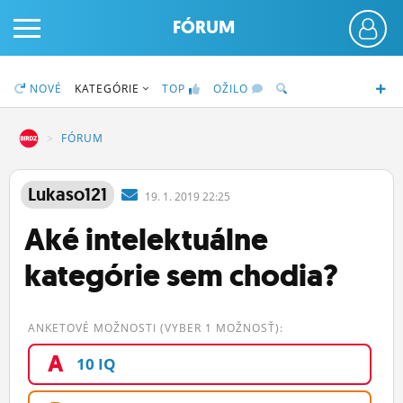
FÓRUM
NOVÉ
KATEGÓRIE
TOP
OŽILO
DZ
FÓRUM
PRIHLÁS SA
Lukaso121
19.
1.
2019 22:25
Aké intelektuálne
ČINŽIAK
kategórie sem chodia?
FÓRUM
STATUSY
ANKETOVÉ MOŽNOSTI (VYBER 1 MOŽNOSŤ):
BLOGY
A
10 IQ
OBRÁZKY