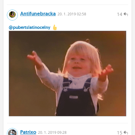
Antifunebracka
14
20.
1.
2019 02:58
@pubertslatinocelny
Patrixo
15
20.
1.
2019 09:28