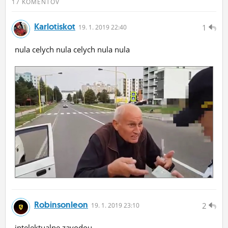
17 KOMENTOV
Karlotiskot
1
19.
1.
2019 22:40
nula celych nula celych nula nula
Robinsonleon
2
19.
1.
2019 23:10
intelektualne zavodou