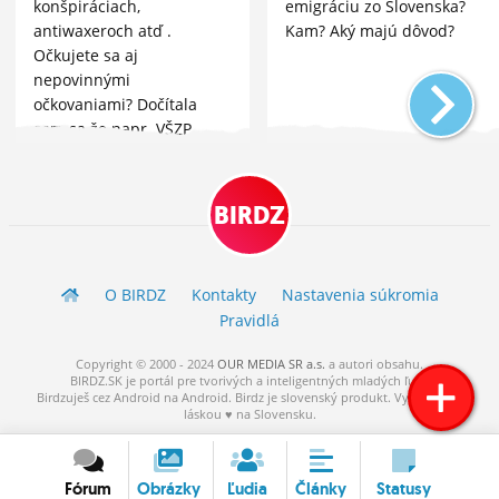
konšpiráciach,
emigráciu zo Slovenska?
antiwaxeroch atď .
Kam? Aký majú dôvod?
Očkujete sa aj
nepovinnými
očkovaniami? Dočítala
som sa že napr. VŠZP
prepláca 50?ny očkovania
proti hepatitíde AB.
Rozmýšľam nad tým či to
BIRDZ
má zmysel ak neplánujem
cestova
O BIRDZ
Kontakty
Nastavenia súkromia
Pravidlá
Copyright © 2000 - 2024
OUR MEDIA SR a.s.
a
autori
obsahu.
BIRDZ.SK je portál pre tvorivých a inteligentných mladých ľudí.
Birdzuješ cez Android na Android. Birdz je slovenský produkt. Vytvorené s
láskou ♥ na Slovensku.
Fórum
Obrázky
Ľudia
Články
Statusy