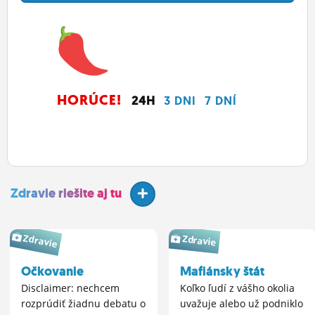
HORÚCE!
24H
3 DNI
7 DNÍ
Zdravie riešite aj tu
Zdravie
Zdravie
Očkovanie
Mafiánsky štát
Disclaimer: nechcem
Koľko ľudí z vášho okolia
rozprúdiť žiadnu debatu o
uvažuje alebo už podniklo