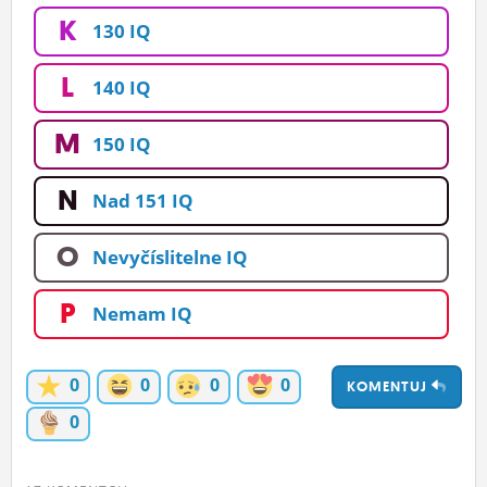
K
130 IQ
L
140 IQ
M
150 IQ
N
Nad 151 IQ
O
Nevyčíslitelne IQ
P
Nemam IQ
0
0
0
0
KOMENTUJ
0