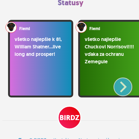
Statusy
http://savol. blog. sme.
sk/c/293558/Vrah-yna.
Flemi
Flemi
všetko najlepšie k 81,
všetko najlepšie
William Shatner...live
Chuckovi Norrisovi!!!!
long and prosper!
vďaka za ochranu
Zemegule
BIRDZ