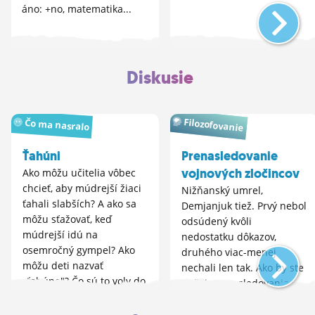
áno: +no, matematika...
Diskusie
Filozofovanie
Čo ma nasralo
Ťahúni
Prenasledovanie
vojnových zločincov
Ako môžu učitelia vôbec
chcieť, aby múdrejší žiaci
Nižňanský umrel,
ťahali slabších? A ako sa
Demjanjuk tiež. Prvý nebol
môžu sťažovať, keď
odsúdený kvôli
múdrejší idú na
nedostatku dôkazov,
osemročný gympel? Ako
druhého viac-menej
môžu deti nazvať
nechali len tak. Ako by ste
,,ťahúne"? Čo sú to voly do
riešili prenasledovanie
záprahu? To majú šikovné
vojnových zločincov, resp.
deti motivovať blbých a...
máte hoci aj takýto názor.