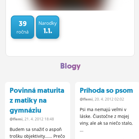
ĽUDIA
MÔJ PROFIL
39
Narodky
1.1.
ročná
NASTAVENIA
ROLETA
Blogy
Povinná maturita
Príhoda so psom
z matiky na
@flemi
, 20.
4.
2012 02:02
gymnáziu
Psi ma nemajú veľmi v
láske. Čiastočne z mojej
@flemi
, 21.
4.
2012 18:48
viny, ale ak sa niečo stalo,
Budem sa snažiť o aspoň
...
trošku objektivity...... Prečo