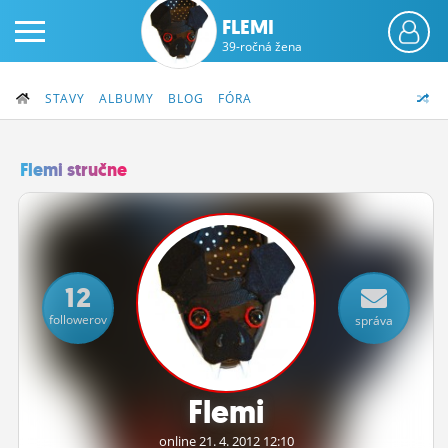
FLEMI
39-ročná žena
STAVY
ALBUMY
BLOG
FÓRA
Flemi stručne
PRIHLÁS SA
ČINŽIAK
12
FÓRUM
followerov
správa
STATUSY
BLOGY
Flemi
OBRÁZKY
online 21.
4.
2012 12:10