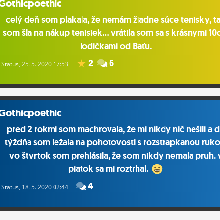
Gothicpoethic
celý deň som plakala, že nemám žiadne súce tenisky, t
som šla na nákup tenisiek... vrátila som sa s krásnymi 1
lodičkami od Baťu.
2
6
Status
, 25. 5. 2020 17:53
Gothicpoethic
pred 2 rokmi som machrovala, že mi nikdy nič nešili a 
týždňa som ležala na pohotovosti s rozstrapkanou ruko
vo štvrtok som prehlásila, že som nikdy nemala pruh. 
piatok sa mi roztrhal.
4
Status
, 18. 5. 2020 02:44