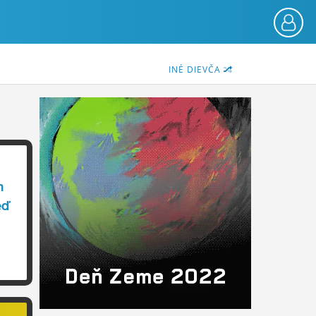
INÉ DIEVČA
m
eď