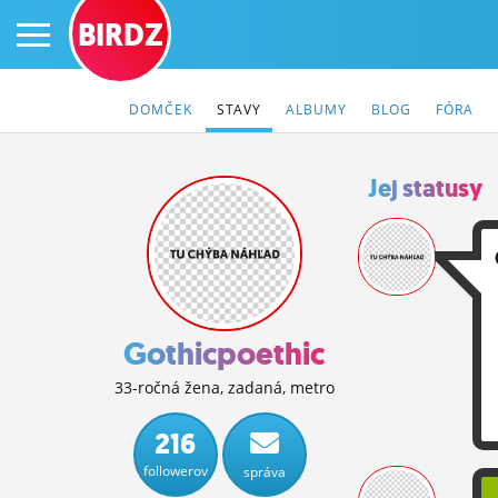
BIRDZ
DOMČEK
STAVY
ALBUMY
BLOG
FÓRA
Jej statusy
PRIHLÁS SA
ČINŽIAK
FÓRUM
Gothicpoethic
STATUSY
33-ročná žena, zadaná, metro
BLOGY
216
followerov
správa
OBRÁZKY