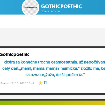
GOTHICPOETHIC
33-ročná žena
Gothicpoethic
dcéra sa konečne trochu osamostatnila. už nepočúva
celý deň:,,mami, mama. mama? mamička." zložilo ma, k
sa ozvalo:,,žuža, de ši, pošim ťa."
11
Status
, 16. 10. 2020 15:49