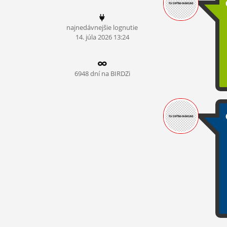
ĽUDIA
najnedávnejšie lognutie
MÔJ PROFIL
14.
júla
2026 13:24
NASTAVENIA
ROLETA
6948 dní na BIRDZi