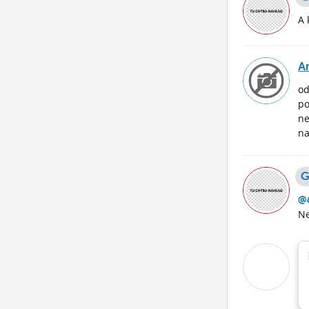
A 
A
od
po
ne
na
G
@
Ne