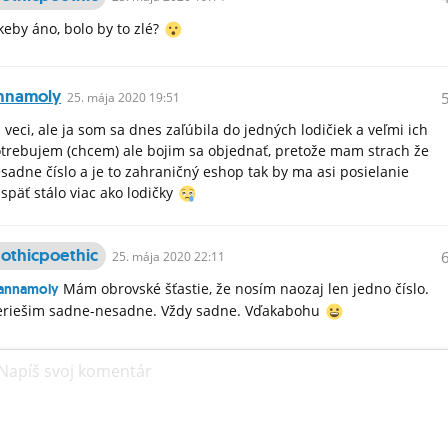
keby áno, bolo by to zlé?
nnamoly
25.
mája
2020 19:51
 veci, ale ja som sa dnes zaľúbila do jedných lodičiek a veľmi ich
trebujem (chcem) ale bojim sa objednať, pretože mam strach že
sadne číslo a je to zahraničný eshop tak by ma asi posielanie
späť stálo viac ako lodičky
othicpoethic
25.
mája
2020 22:11
Mám obrovské šťastie, že nosím naozaj len jedno číslo.
annamoly
riešim sadne-nesadne. Vždy sadne. Vďakabohu
Napíš svoj komentár