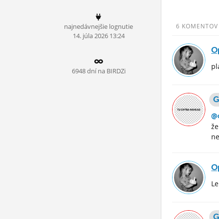
ĽUDIA
najnedávnejšie lognutie
6 KOMENTOV
MÔJ PROFIL
14.
júla
2026 13:24
O
NASTAVENIA
pl
ROLETA
6948 dní na BIRDZi
G
@
že
ne
O
Le
G