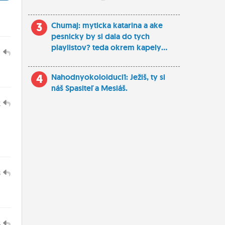
3
Chumaj: myticka katarina a ake
pesnicky by si dala do tych
playlistov? teda okrem kapely...
1
4
Nahodnyokoloiduci1: Ježiš, ty si
náš Spasiteľ a Mesiáš.
2
3
4