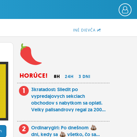
INÉ DIEVČA
HORÚCE!
8H
24H
3 DNI
1
3kratadost: Sliedit po
vypredajovych sekciach
obchodov s nabytkom sa oplati.
Velky palisandrovy regal za 200...
2
Ordinarygirl: Po dnešnom
dni, kedy sa
všetko, čo sa...