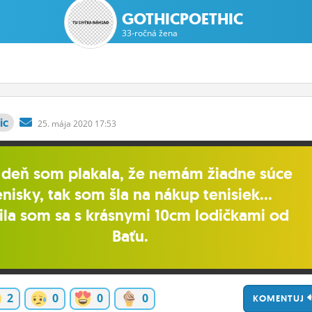
GOTHICPOETHIC
33-ročná žena
ic
25.
mája
2020 17:53
 deň som plakala, že nemám žiadne súce
enisky, tak som šla na nákup tenisiek...
tila som sa s krásnymi 10cm lodičkami od
Baťu.
2
0
0
0
KOMENTUJ