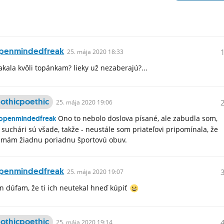
penmindedfreak
25.
mája
2020 18:33
akala kvôli topánkam? lieky už nezaberajú?...
othicpoethic
25.
mája
2020 19:06
Ono to nebolo doslova písané, ale zabudla som,
openmindedfreak
 suchári sú všade, takže - neustále som priateľovi pripomínala, že
mám žiadnu poriadnu športovú obuv.
penmindedfreak
25.
mája
2020 19:07
n dúfam, že ti ich neutekal hneď kúpiť
othicpoethic
25.
mája
2020 19:14