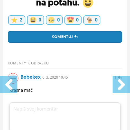
na poťahu.
2
0
0
0
0
KOMENTUJ
KOMENTY K OBRÁZKU
Bebekex
1
6.
3.
2020 10:45
krasna mač
Napíš svoj komentár