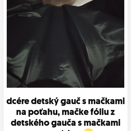
ĽUDIA
MÔJ PROFIL
NASTAVENIA
ROLETA
dcére detský gauč s mačkami
na poťahu, mačke fóliu z
detského gauča s mačkami