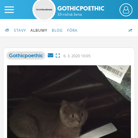
GOTHICPOETHIC
33-ročná žena
STAVY
ALBUMY
BLOG
FÓRA
Gothicpoethic
6.
3.
2020 10:05
PRIHLÁS SA
ČINŽIAK
FÓRUM
STATUSY
BLOGY
OBRÁZKY