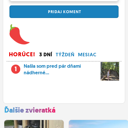
PRIDAJ
KOMENT
HORÚCE!
3 DNÍ
TÝŽDEŇ
MESIAC
Našla som pred pár dňami
1
nádherné...
Ďalšie zvieratká