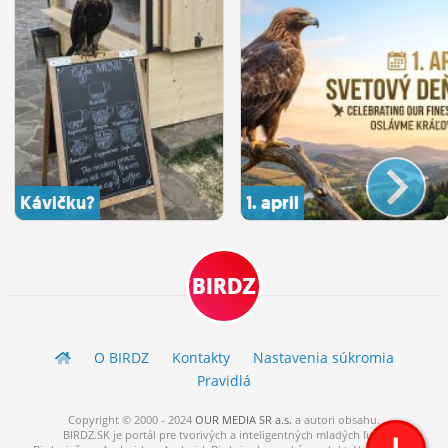
Kávičku?
1. april
BIRDZ
O BIRDZ
Kontakty
Nastavenia súkromia
Pravidlá
Copyright © 2000 - 2024
OUR MEDIA SR a.s.
a
autori
obsahu.
BIRDZ.SK je portál pre tvorivých a inteligentných mladých ľudí.