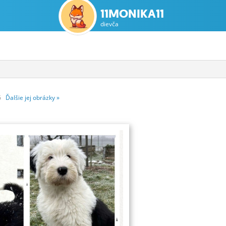
11MONIKA11
dievča
46
Ďalšie
jej
obrázky
»