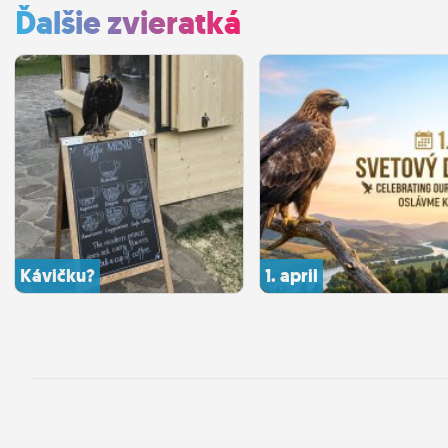
Ďalšie zvieratká
Kávičku?
1. april