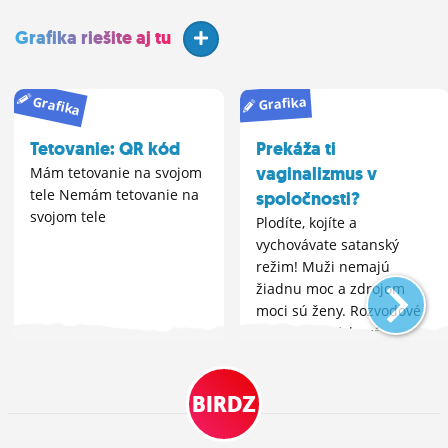
Grafika riešite aj tu
Grafika
Grafika
Tetovanie: QR kód
Prekáža ti
vaginalizmus v
Mám tetovanie na svojom
tele Nemám tetovanie na
spoločnosti?
svojom tele
Plodíte, kojíte a
vychovávate satanský
režim! Muži nemajú
žiadnu moc a zdrojom
moci sú ženy. Rozvodové
mäsiarky, vzťahové
podnikateľky!
Vaginalizmus je vojna. A
BIRDZ
vojna pochoduje za mier?
Vyjadrím sa v kométe