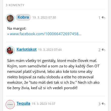
3 KOMENTY
Kobra
1
19.
3.
2023 07:30
Na margot:
» www.facebook.com/100066472697458...
Karlotiskot
2
19.
3.
2023 07:44
Sám mám všetky tri genitály, ktoré može človek mať.
Kojím, som samoživitel a som za to aby každý člen OT
nemusel platiť výživné, lebo ako kde toto sme aby
niekto bojoval za našu slobodu a ešte ho otravoval
exekútor, že "tuto máš deti tak si ich živ." Nech ich ako
tie ženy živia, keď už si ich vedeli porodiť!
Tequila
3
19.
3.
2023 16:37