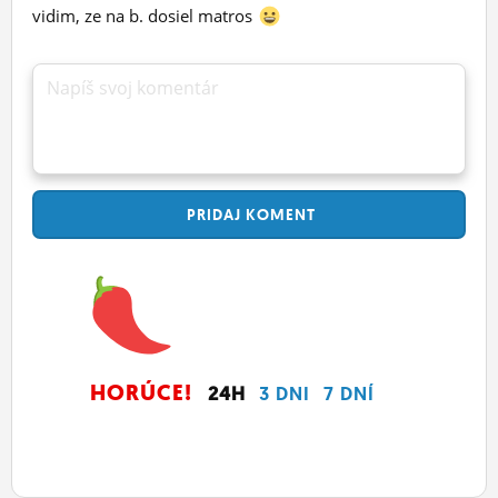
vidim, ze na b. dosiel matros
Napíš svoj komentár
PRIDAJ
KOMENT
HORÚCE!
24H
3 DNI
7 DNÍ