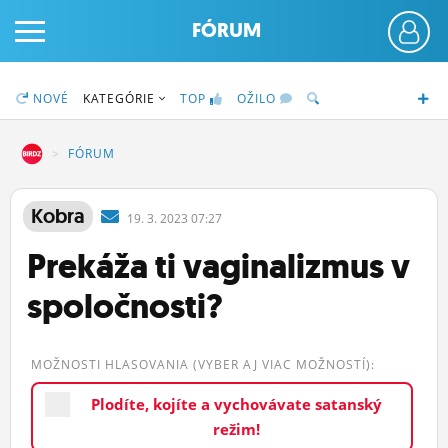
FÓRUM
NOVÉ
KATEGÓRIE
TOP
OŽILO
DZ
FÓRUM
PRIHLÁS SA
Kobra
19.
3.
2023 07:27
Prekáža ti vaginalizmus v
ČINŽIAK
spoločnosti?
FÓRUM
STATUSY
MOŽNOSTI HLASOVANIA (VYBER AJ VIAC MOŽNOSTÍ):
BLOGY
Plodíte, kojíte a vychovávate satanský
OBRÁZKY
režim!