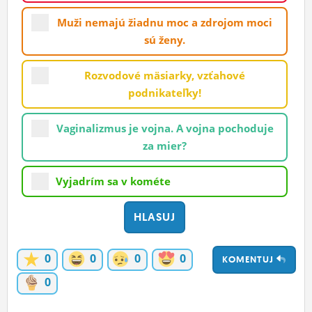
ĽUDIA
Muži nemajú žiadnu moc a zdrojom moci
sú ženy.
MÔJ PROFIL
NASTAVENIA
Rozvodové mäsiarky, vzťahové
podnikateľky!
ROLETA
Vaginalizmus je vojna. A vojna pochoduje
za mier?
Vyjadrím sa v kométe
0
0
0
0
KOMENTUJ
0