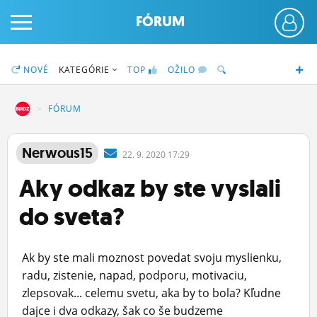
FÓRUM
NOVÉ
KATEGÓRIE
TOP
OŽILO
DZ
FÓRUM
PRIHLÁS SA
Nerwous15
22.
9.
2020 17:29
Aky odkaz by ste vyslali
ČINŽIAK
do sveta?
FÓRUM
STATUSY
Ak by ste mali moznost povedat svoju myslienku,
BLOGY
radu, zistenie, napad, podporu, motivaciu,
zlepsovak... celemu svetu, aka by to bola? Kľudne
OBRÁZKY
dajce i dva odkazy, šak co še budzeme