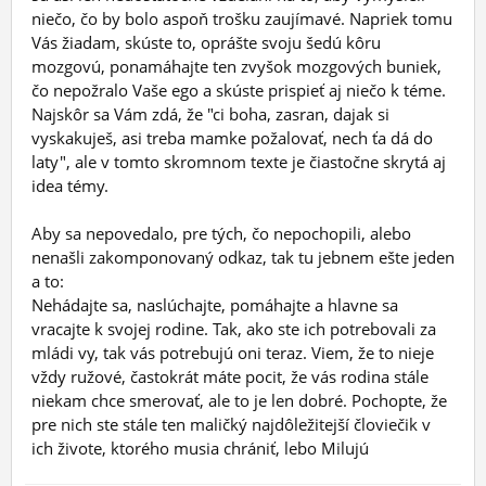
niečo, čo by bolo aspoň trošku zaujímavé. Napriek tomu
Vás žiadam, skúste to, oprášte svoju šedú kôru
mozgovú, ponamáhajte ten zvyšok mozgových buniek,
čo nepožralo Vaše ego a skúste prispieť aj niečo k téme.
Najskôr sa Vám zdá, že "ci boha, zasran, dajak si
vyskakuješ, asi treba mamke požalovať, nech ťa dá do
laty", ale v tomto skromnom texte je čiastočne skrytá aj
idea témy.
Aby sa nepovedalo, pre tých, čo nepochopili, alebo
nenašli zakomponovaný odkaz, tak tu jebnem ešte jeden
a to:
Nehádajte sa, naslúchajte, pomáhajte a hlavne sa
vracajte k svojej rodine. Tak, ako ste ich potrebovali za
mládi vy, tak vás potrebujú oni teraz. Viem, že to nieje
vždy ružové, častokrát máte pocit, že vás rodina stále
niekam chce smerovať, ale to je len dobré. Pochopte, že
pre nich ste stále ten maličký najdôležitejší človiečik v
ich živote, ktorého musia chrániť, lebo Milujú