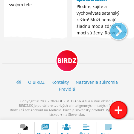
svojom tele
Plodíte, kojíte a
vychovávate satanský
režim! Muži nemajú
žiadnu moc a zdrojom
moci sú ženy. Rozvodové
mäsiarky, vzťahové
podnikateľky!
Vaginalizmus je vojna. A
BIRDZ
vojna pochoduje za mier?
Vyjadrím sa v kométe
O BIRDZ
Kontakty
Nastavenia súkromia
Pravidlá
Copyright © 2000 - 2024
OUR MEDIA SR a.s.
a
autori
obsahu.
BIRDZ.SK je portál pre tvorivých a inteligentných mladých ľudí.
Birdzuješ cez Android na Android. Birdz je slovenský produkt. Vytvorené s
láskou ♥ na Slovensku.