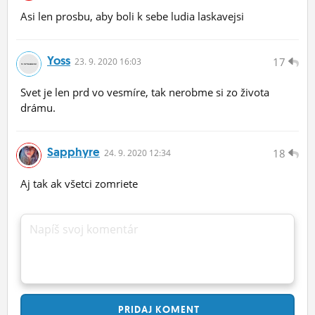
Asi len prosbu, aby boli k sebe ludia laskavejsi
Yoss
17
23.
9.
2020 16:03
Svet je len prd vo vesmíre, tak nerobme si zo života
drámu.
Sapphyre
18
24.
9.
2020 12:34
Aj tak ak všetci zomriete
Napíš svoj komentár
PRIDAJ
KOMENT