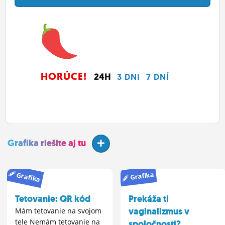
HORÚCE!
24H
3 DNI
7 DNÍ
Grafika riešite aj tu
Grafika
Grafika
Tetovanie: QR kód
Prekáža ti
vaginalizmus v
Mám tetovanie na svojom
tele Nemám tetovanie na
spoločnosti?