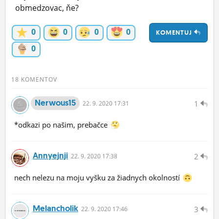
obmedzovac, ňe?
ĽUDIA
MÔJ PROFIL
0
0
0
0
KOMENTUJ
0
NASTAVENIA
ROLETA
18 KOMENTOV
Nerwous15
1
22.
9.
2020 17:31
*odkazi po našim, prebačce
Annyejnji
2
22.
9.
2020 17:38
nech nelezu na moju vyšku za žiadnych okolností
Melancholik
3
22.
9.
2020 17:46