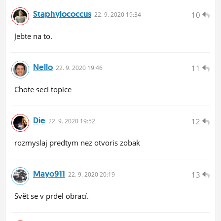
Staphylococcus
10
22.
9.
2020 19:34
Jebte na to.
Nello
11
22.
9.
2020 19:46
Chote seci topice
Die
12
22.
9.
2020 19:52
rozmyslaj predtym nez otvoris zobak
Mayo911
13
22.
9.
2020 20:19
Svět se v prdel obrací.