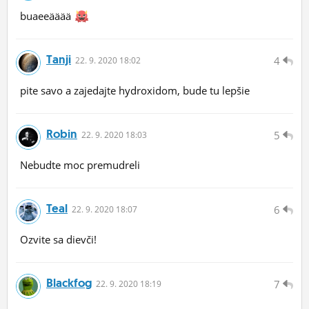
buaeeääää
Tanji
4
22.
9.
2020 18:02
pite savo a zajedajte hydroxidom, bude tu lepšie
Robin
5
22.
9.
2020 18:03
Nebudte moc premudreli
Teal
6
22.
9.
2020 18:07
Ozvite sa dievči!
Blackfog
7
22.
9.
2020 18:19