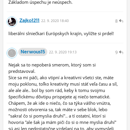
Základom úspechu je neúspech.
Zajko1211
8
22.
9.
2020 18:40
liberálni slniečkari Európskych krajín, vylížte si prdel!
Nerwous15
9
22.
9.
2020 19:13
Nejak sa to nepoberá smerom, ktorý som si
predstavoval.
Síce sa mi páči, ako vtipní a kreatívni všetci ste, máte
moju poklonu, toľko kreativity musí stáť veľa času a síl,
ale ale ale.. bol by som rád, keby k tomu svojmu
špecifickému dôvtipu prispejete aj niečo tematické.
Chápem, že ak ide o niečo, čo sa týka vášho vnútra,
možnosti otvorenia sa, tak máte v sebe blok, lebo
"sakra! čo si pomyslia druhí".. a tí ostatní, ktorí si
hovoria "ale šak ja mám piči čo si o mne myslia druhí"
sú asi len nedostatočne vzdelaní na to, aby vymysleli