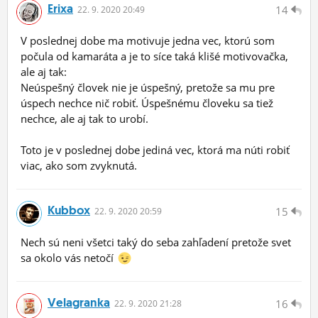
Erixa
14
22.
9.
2020 20:49
V poslednej dobe ma motivuje jedna vec, ktorú som
počula od kamaráta a je to síce taká klišé motivovačka,
ale aj tak:
Neúspešný človek nie je úspešný, pretože sa mu pre
úspech nechce nič robiť. Úspešnému človeku sa tiež
nechce, ale aj tak to urobí.
Toto je v poslednej dobe jediná vec, ktorá ma núti robiť
viac, ako som zvyknutá.
Kubbox
15
22.
9.
2020 20:59
Nech sú neni všetci taký do seba zahľadení pretože svet
sa okolo vás netočí
Velagranka
16
22.
9.
2020 21:28