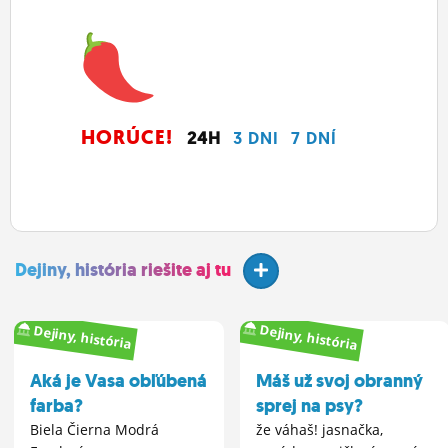
HORÚCE!
24H
3 DNI
7 DNÍ
Dejiny, história riešite aj tu
Dejiny, história
Dejiny, história
Aká je Vasa obľúbená
Máš už svoj obranný
farba?
sprej na psy?
Biela Čierna Modrá
že váhaš! jasnačka,