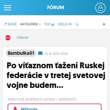
FÓRUM
NOVÉ
KATEGÓRIE
TOP
OŽILO
DZ
FÓRUM
PRIHLÁS SA
Bambulka01
15.
8.
2022 16:20
Po víťaznom ťažení Ruskej
ČINŽIAK
federácie v tretej svetovej
FÓRUM
vojne budem...
STATUSY
BLOGY
ANKETOVÉ MOŽNOSTI (VYBER 1 MOŽNOSŤ):
OBRÁZKY
A
Mŕtvola