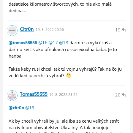
desatisíce kilometrov štvorcových, to nie ako malá
dedina...
Cltr0n
19
19.
8.
2022 20:56
@16
@17
@18
darmo sa vykrúcaš a
@tomas55555
darmo kvičíš ako ufňukaná russosexuálna baba. Je to
hanba.
Takže keby rusi chceli tak tú vojnu vyhrajú? Tak na čo ju
vedú ked ju nechcú vyhrať?
Tomas55555
20
19.
8.
2022 21:25
@19
@cltr0n
Ak by chceli vyhrali by ju, ale iba za cenu veľkých strát
na civilnom obyvatelstve Ukrajiny. A tak nebojuje