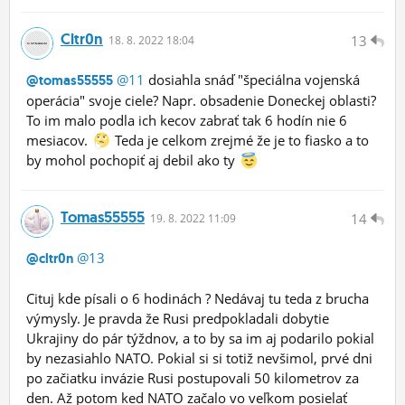
Cltr0n
13
18.
8.
2022 18:04
@11
dosiahla snáď "špeciálna vojenská
@tomas55555
operácia" svoje ciele? Napr. obsadenie Doneckej oblasti?
To im malo podla ich kecov zabrať tak 6 hodín nie 6
mesiacov.
Teda je celkom zrejmé že je to fiasko a to
by mohol pochopiť aj debil ako ty
Tomas55555
14
19.
8.
2022 11:09
@13
@cltr0n
Cituj kde písali o 6 hodinách ? Nedávaj tu teda z brucha
výmysly. Je pravda že Rusi predpokladali dobytie
Ukrajiny do pár týždnov, a to by sa im aj podarilo pokial
by nezasiahlo NATO. Pokial si si totiž nevšimol, prvé dni
po začiatku invázie Rusi postupovali 50 kilometrov za
den. Až potom ked NATO začalo vo veľkom posielať