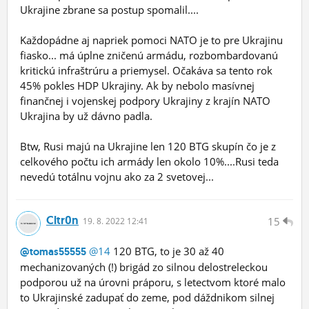
Ukrajine zbrane sa postup spomalil....
Každopádne aj napriek pomoci NATO je to pre Ukrajinu
fiasko... má úplne zničenú armádu, rozbombardovanú
kritickú infraštrúru a priemysel. Očakáva sa tento rok
45% pokles HDP Ukrajiny. Ak by nebolo masívnej
finančnej i vojenskej podpory Ukrajiny z krajín NATO
Ukrajina by už dávno padla.
Btw, Rusi majú na Ukrajine len 120 BTG skupín čo je z
celkového počtu ich armády len okolo 10%....Rusi teda
nevedú totálnu vojnu ako za 2 svetovej...
Cltr0n
15
19.
8.
2022 12:41
@14
120 BTG, to je 30 až 40
@tomas55555
mechanizovaných (!) brigád zo silnou delostreleckou
podporou už na úrovni práporu, s letectvom ktoré malo
to Ukrajinské zadupať do zeme, pod dáždnikom silnej