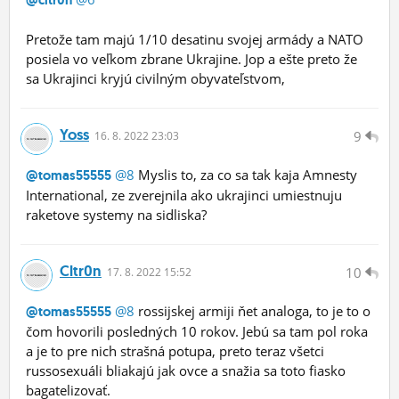
Pretože tam majú 1/10 desatinu svojej armády a NATO
posiela vo veľkom zbrane Ukrajine. Jop a ešte preto že
sa Ukrajinci kryjú civilným obyvateľstvom,
Yoss
9
16.
8.
2022 23:03
@8
Myslis to, za co sa tak kaja Amnesty
@tomas55555
International, ze zverejnila ako ukrajinci umiestnuju
raketove systemy na sidliska?
Cltr0n
10
17.
8.
2022 15:52
@8
rossijskej armiji ňet analoga, to je to o
@tomas55555
čom hovorili posledných 10 rokov. Jebú sa tam pol roka
a je to pre nich strašná potupa, preto teraz všetci
russosexuáli bliakajú jak ovce a snažia sa toto fiasko
bagatelizovať.