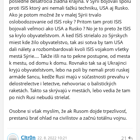
posledné desaťročia žiadna krajina. V Sýrii bojovali spolu
proti ISIS ktorý ani nemali ťažkú techniku, USA aj Rusko.
Ako je potom možné že v malej Sýrii trvalo
oslobodozovanie od ISIS roky ? Pritom tam proti ISIS
bojovali veľmoci ako USA a Rusko ? No je to preto že ISIS
sa krylo obyvateľstvom. A ked ISIS strielalo zo Sýrskych
miest kde žilo obyvatelstvo, tak asi sotva by tam USA
dali nálety a rozbombardovali kvoli ISIS vojakom všetky
mestá Sýrie.... Takže išli na to pekne postupne, od mesta
k mestu, od domu k domu. Rovnako tak sa aj Ukrajinci
kryjú obyvatelstvom, lebo na poli by nemali proti ruskej
armáde šancu, kedže Rusi majú v súčastnosti prevahu v
delostrelectve i letectve, nehovoriac o balistických
raketách. Takto sa skrývajú v mestách, lebo vedia že tam
po nich Rusi nebudú strielať.
Osobne si však myslím, že ak Rusom dojde trpezlivosť,
prestanú brať ohlad na civilistov a začnú totálnu vojnu.
Cltr0n
21
22.
8.
2022 10:21