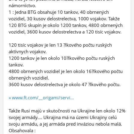
námorníctvo.
1 : Jedna BTG obsahuje 10 tankov, 40 obrnených
vozidiel, 30 kusov delostrelectva, 1000 vojakov. Takže
120 BTG skupín je okolo 1200 tankov, 4800 obrnených
vozidiel, 3600 kusov delostrelectva a 120 tisíc vojakov.
120 tisíc vojakov je len 13 ?lkového počtu ruských
aktívnych vojakov.
1200 tankov je len okolo 10?lkového počtu ruských
tankov.
4800 obrnených vozidiel je len okolo 16?lkového počtu
obrnených vozidiel.
3600 kusov delostrelectva je okolo 47 ?lkového počtu.
» www.ft.com/__origami/servi...
Takže Rusi majú v skutočnosti na Ukrajine len okolo 12%
svojej armády.... Ukrajina má na územi Ukrajiny celú
svoju armádu, a jej armáda pred inváziou nebola malá.
Obsahovala :