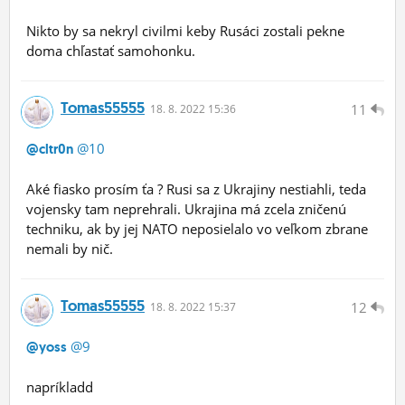
Nikto by sa nekryl civilmi keby Rusáci zostali pekne
doma chľastať samohonku.
Tomas55555
11
18.
8.
2022 15:36
@10
@cltr0n
Aké fiasko prosím ťa ? Rusi sa z Ukrajiny nestiahli, teda
vojensky tam neprehrali. Ukrajina má zcela zničenú
techniku, ak by jej NATO neposielalo vo veľkom zbrane
nemali by nič.
Tomas55555
12
18.
8.
2022 15:37
@9
@yoss
napríkladd