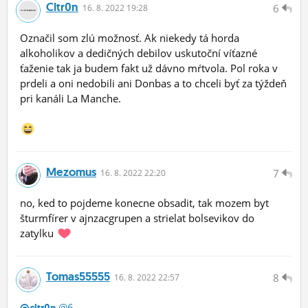
Cltr0n
6
16.
8.
2022 19:28
Označil som zlú možnosť. Ak niekedy tá horda
alkoholikov a dedičných debilov uskutoční víťazné
ťaženie tak ja budem fakt už dávno mŕtvola. Pol roka v
prdeli a oni nedobili ani Donbas a to chceli byť za týždeň
pri kanáli La Manche.
Mezomus
7
16.
8.
2022 22:20
no, ked to pojdeme konecne obsadit, tak mozem byt
šturmfírer v ajnzacgrupen a strielat bolsevikov do
zatylku
Tomas55555
8
16.
8.
2022 22:57
@6
@cltr0n