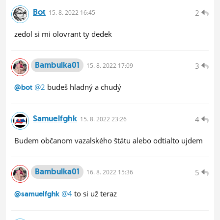
Bot
2
15.
8.
2022 16:45
zedol si mi olovrant ty dedek
Bambulka01
3
15.
8.
2022 17:09
@2
budeš hladný a chudý
@bot
Samuelfghk
4
15.
8.
2022 23:26
Budem občanom vazalského štátu alebo odtialto ujdem
Bambulka01
5
16.
8.
2022 15:36
@4
to si už teraz
@samuelfghk