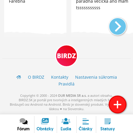
Farebná
parádna vecička áno mám
tsssssssssss
BIRDZ
O BIRDZ
Kontakty
Nastavenia súkromia
Pravidlá
Copyright © 2000 - 2024
OUR MEDIA SR a.s.
a
autori
obsahu.
BIRDZ.SK je portál pre tvorivých a inteligentných mladých ľudí.
Birdzuješ cez Android na Android. Birdz je slovenský produkt. Vytvorené s
láskou ♥ na Slovensku.
Fórum
Obrázky
Ľudia
Články
Statusy