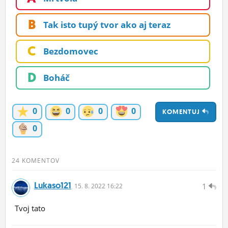
ĽUDIA
B
Tak isto tupý tvor ako aj teraz
MÔJ PROFIL
C
Bezdomovec
NASTAVENIA
ROLETA
D
Boháč
0
0
0
0
KOMENTUJ
0
24 KOMENTOV
Lukaso121
1
15.
8.
2022 16:22
Tvoj tato