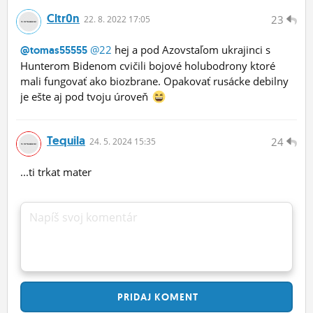
Cltr0n
23
22.
8.
2022 17:05
@22
hej a pod Azovstaľom ukrajinci s
@tomas55555
Hunterom Bidenom cvičili bojové holubodrony ktoré
mali fungovať ako biozbrane. Opakovať rusácke debilny
je ešte aj pod tvoju úroveň
Tequila
24
24.
5.
2024 15:35
...ti trkat mater
Napíš svoj komentár
PRIDAJ
KOMENT