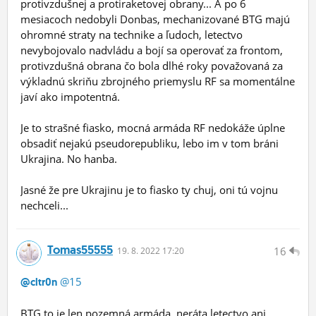
protivzdušnej a protiraketovej obrany... A po 6
mesiacoch nedobyli Donbas, mechanizované BTG majú
ohromné straty na technike a ľudoch, letectvo
nevybojovalo nadvládu a bojí sa operovať za frontom,
protivzdušná obrana čo bola dlhé roky považovaná za
výkladnú skriňu zbrojného priemyslu RF sa momentálne
javí ako impotentná.
Je to strašné fiasko, mocná armáda RF nedokáže úplne
obsadiť nejakú pseudorepubliku, lebo im v tom bráni
Ukrajina. No hanba.
Jasné že pre Ukrajinu je to fiasko ty chuj, oni tú vojnu
nechceli...
Tomas55555
16
19.
8.
2022 17:20
@15
@cltr0n
BTG to je len pozemná armáda, neráta letectvo ani