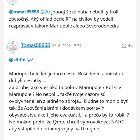
@20
jooooj že ta huba neboli ty troll
@tomas55555
zbytočný. Aký ohľad berie RF na civilov by vedeli
rozprávať v takom Mariupole alebo Severodonecku.
Tomas55555
22
22.
8.
2022 15:57
@21
@cltr0n
Mariupol bolo len jedno mesto, Rusi dedín a miest už
dobyli desiatky....
Za druhé, ako vieš ako to bolo v Mariupole ? Bol si v
Mariupole ? No nebol... takže tvoje názory sú
ovplyvnené len z jedného zdroja... kludne to mohlo byť
tak, že Azovčania bránili dodávkam potravín
obyvatelstvu ako i jeho evakuácii... a prečo by to robili ?
No možno preto, že týmto chceli vyprovokovať NATO
aby vstúpilo do priamej vojny na Ukrajine