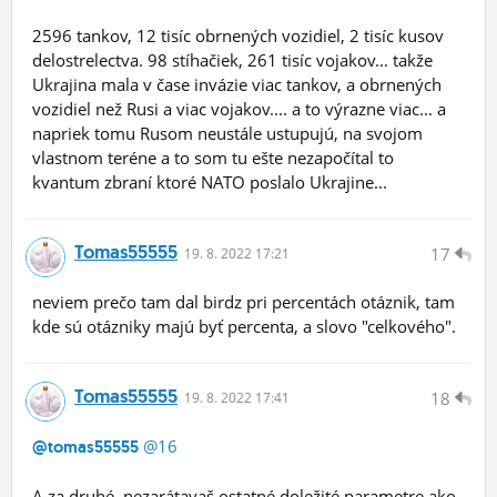
2596 tankov, 12 tisíc obrnených vozidiel, 2 tisíc kusov
delostrelectva. 98 stíhačiek, 261 tisíc vojakov... takže
Ukrajina mala v čase invázie viac tankov, a obrnených
vozidiel než Rusi a viac vojakov.... a to výrazne viac... a
napriek tomu Rusom neustále ustupujú, na svojom
vlastnom teréne a to som tu ešte nezapočítal to
kvantum zbraní ktoré NATO poslalo Ukrajine...
Tomas55555
17
19.
8.
2022 17:21
neviem prečo tam dal birdz pri percentách otáznik, tam
kde sú otázniky majú byť percenta, a slovo "celkového".
Tomas55555
18
19.
8.
2022 17:41
@16
@tomas55555
A za druhé, nezarátavaš ostatné doležité parametre ako