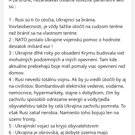
sú :
1 : Rusi sú ti čo útočia, Ukrajinci sa bránia.
Vovšeobecnosti, je vždy ťažšie útočiť na cudzom teréne
než brániť sa na vlastnom teréne
2 : NATO poslalo Ukrajine vojenskú pomoc o hodnote
desiatok miliárd eur !
3 : Ukrajine dlhé roky po obsadení Krymu budovala sieť
mohutných podzemných a iných opevnení. Tam kde
aktuálne prebiehajú boje máš pomaly viac opevnení než
domov.
4 : Rusi nevedú totálnu vojnu. Ak by ju viedli útočili by aj
na civilistov. Bombardovali elektrické vedenie, vodárne,
nemocnice, hypermarkety, stajne s dobytkom, čím by
zachvílu sposobili odrezanie energií a vody/jedla
obyvatelstvu takže by celá Ukrajina zachvílu pomrela. To
však Rusi zatiaľ nerobia. Namiesto toho bojujú len na
územi fronty.
5 : Ukrajinskí vojaci sa kryjú obyvatelstvom
6 : Ukrajina je obrovská, aj dobyté územia majú