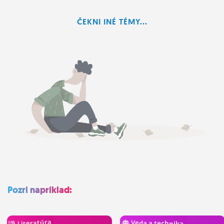
ĽUDIA
ČEKNI INÉ TÉMY...
MÔJ PROFIL
NASTAVENIA
ROLETA
Pozri napríklad:
Literatúra
Veda a technika