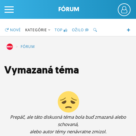
FÓRUM
NOVÉ
KATEGÓRIE
TOP
OŽILO
DZ
FÓRUM
PRIHLÁS SA
Vymazaná téma
ČINŽIAK
FÓRUM
STATUSY
Prepáč, ale táto diskusná téma bola buď zmazaná alebo
BLOGY
schovaná,
OBRÁZKY
alebo autor témy nenávratne zmizol.