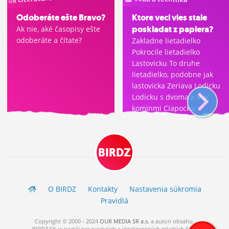
Odoberáte ešte Bravo?
Ktore veci vies stale
poskladat z papiera?
Ak nie, aké časopisy ešte
odoberáte a čítate?
Zakladne lietadielko
Pokrocile lietadielko
Lastovicku To druhe
lietadielko, podobne jak
lastovicka Zeriava Lodicku
Lodicku s dvoma a viac
kominmi Ciapocku
Praskacku Nebo peklo Ine
(pochvalim sa v komente)
BIRDZ
O BIRDZ
Kontakty
Nastavenia súkromia
Pravidlá
Copyright © 2000 - 2024
OUR MEDIA SR a.s.
a
autori
obsahu.
BIRDZ.SK je portál pre tvorivých a inteligentných mladých ľudí.