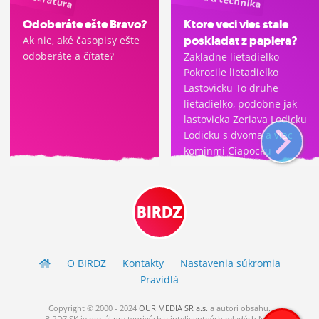
Odoberáte ešte Bravo?
Ktore veci vies stale
poskladat z papiera?
Ak nie, aké časopisy ešte
odoberáte a čítate?
Zakladne lietadielko
Pokrocile lietadielko
Lastovicku To druhe
lietadielko, podobne jak
lastovicka Zeriava Lodicku
Lodicku s dvoma a viac
kominmi Ciapocku
Praskacku Nebo peklo Ine
(pochvalim sa v komente)
BIRDZ
O BIRDZ
Kontakty
Nastavenia súkromia
Pravidlá
Copyright © 2000 - 2024
OUR MEDIA SR a.s.
a
autori
obsahu.
BIRDZ.SK je portál pre tvorivých a inteligentných mladých ľudí.