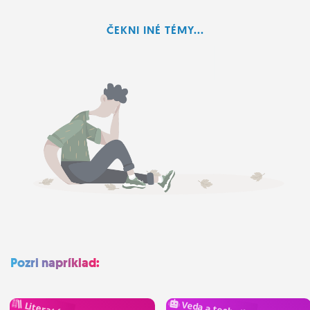
ĽUDIA
ČEKNI INÉ TÉMY...
MÔJ PROFIL
NASTAVENIA
ROLETA
Pozri napríklad:
Veda a technika
Literatúra