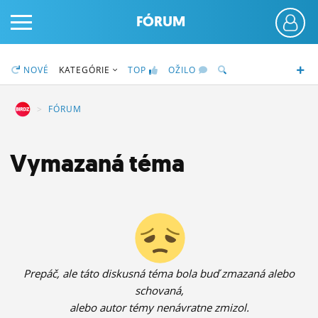
FÓRUM
NOVÉ
KATEGÓRIE
TOP
OŽILO
DZ
FÓRUM
PRIHLÁS SA
Vymazaná téma
ČINŽIAK
FÓRUM
STATUSY
Prepáč, ale táto diskusná téma bola buď zmazaná alebo
BLOGY
schovaná,
OBRÁZKY
alebo autor témy nenávratne zmizol.