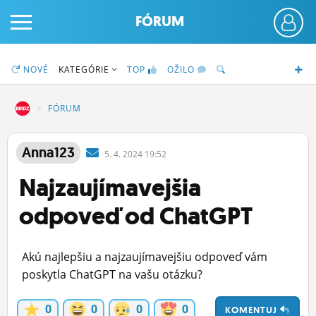
FÓRUM
NOVÉ
KATEGÓRIE
TOP
OŽILO
DZ
FÓRUM
PRIHLÁS SA
Anna123
5.
4.
2024 19:52
Najzaujímavejšia
ČINŽIAK
odpoveď od ChatGPT
FÓRUM
STATUSY
Akú najlepšiu a najzaujímavejšiu odpoveď vám
BLOGY
poskytla ChatGPT na vašu otázku?
OBRÁZKY
0
0
0
0
KOMENTUJ