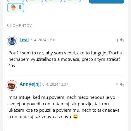
ĽUDIA
0
MÔJ PROFIL
8 KOMENTOV
NASTAVENIA
Teal
1
6.
4.
2024 13:31
ROLETA
Použil som to raz, aby som vedel, ako to funguje. Trochu
nechápem využiteľnosti a motivácii, prečo s tým strácať
čas.
Annyejnji
2
6.
4.
2024 13:37
mna irituje, ked mu poviem, nech nieco nepouzije vo
svojej odpovedi a on to tam aj tak pouzije, tak mu
ukazem kde to pouzil a poviem mu, nech to tak nedava
a on to da aj tak znovu a znovu