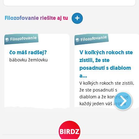
Filozofovanie riešite aj tu
Filozofovanie
Filozofovanie
čo máš radšej?
V koľkých rokoch ste
zistili, že ste
bábovku žemlovku
posadnutí s diablom
a...
V koľkých rokoch ste zistili,
že ste posadnutí s
diablom a že kontroluje
každý jeden váš krok a
myšlienku?
BIRDZ