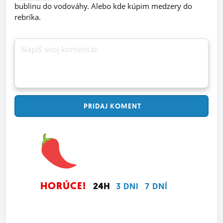
bublinu do vodováhy. Alebo kde kúpim medzery do
rebríka.
Napíš svoj komentár
PRIDAJ
KOMENT
HORÚCE!
24H
3 DNI
7 DNÍ