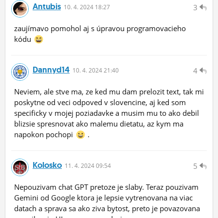
Antubis
3
10.
4.
2024 18:27
zaujímavo pomohol aj s úpravou programovacieho
kódu
Dannyd14
4
10.
4.
2024 21:40
Neviem, ale stve ma, ze ked mu dam prelozit text, tak mi
poskytne od veci odpoved v slovencine, aj ked som
specificky v mojej poziadavke a musim mu to ako debil
blizsie spresnovat ako malemu dietatu, az kym ma
napokon pochopi
.
Kolosko
5
11.
4.
2024 09:54
Nepouzivam chat GPT pretoze je slaby. Teraz pouzivam
Gemini od Google ktora je lepsie vytrenovana na viac
datach a sprava sa ako ziva bytost, preto je povazovana