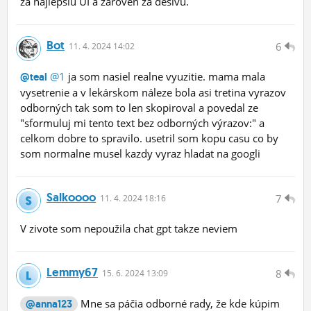
za najlepsiu UI a zaroven za desivu.
Bot
6
11.
4.
2024 14:02
@1
ja som nasiel realne vyuzitie. mama mala
@teal
vysetrenie a v lekárskom náleze bola asi tretina vyrazov
odborných tak som to len skopiroval a povedal ze
"sformuluj mi tento text bez odborných výrazov:" a
celkom dobre to spravilo. usetril som kopu casu co by
som normalne musel kazdy vyraz hladat na googli
Salkoooo
7
11.
4.
2024 18:16
V zivote som nepoužila chat gpt takze neviem
Lemmy67
8
15.
6.
2024 13:09
Mne sa páčia odborné rady, že kde kúpim
@anna123