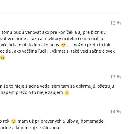
12
a tomu budú venovať ako pre koníček a aj pre biznis ...
ť včelarine ... ako aj niektorý učitelia čo ma učili a
včelári a mali to len ako hoby
... možno preto to tak
ocitla , ako väčšina ľudí ... všímať si také veci začne človek
13
ám že to nieje žiadna veda, sem tam sa dokrmujú, ošetrujú
nechápem prečo o to nieje záujem
14
o rok
mám už pripravených 5 úľov aj homemade
 príde a kúpim roj s kráľovnou