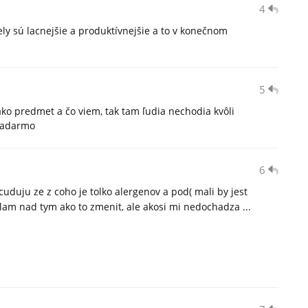
4
čely sú lacnejšie a produktívnejšie a to v konečnom
5
ako predmet a čo viem, tak tam ľudia nechodia kvôli
 zadarmo
6
cuduju ze z coho je tolko alergenov a pod( mali by jest
slam nad tym ako to zmenit, ale akosi mi nedochadza ...