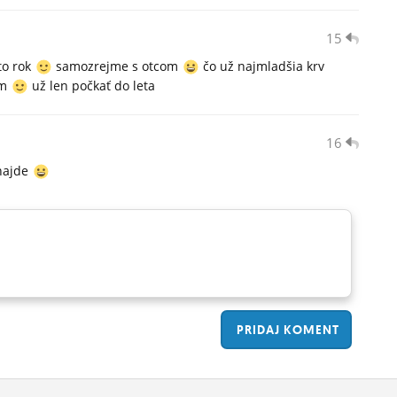
15
to rok
samozrejme s otcom
čo už najmladšia krv
em
už len počkať do leta
16
 najde
PRIDAJ
KOMENT