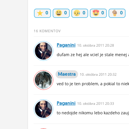
ĽUDIA
0
0
0
0
0
MÔJ PROFIL
NASTAVENIA
16 KOMENTOV
ROLETA
Paganini
10.
októbra
2011 20:28
dufam ze hej ale vciel je stale menej
Maestra
10.
októbra
2011 20:32
ved to je ten problem, a pokial to n
Paganini
10.
októbra
2011 20:33
to nedojde nikomu lebo kazdeho zauj