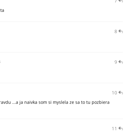
7
ta
8
9
4
10
avdu ...a ja naivka som si myslela ze sa to tu pozbiera
11