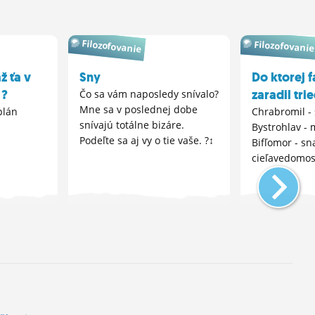
Filozofovanie
Filozofovanie
ž ťa v
Sny
Do ktorej f
 ?
zaradil tri
Čo sa vám naposledy snívalo?
Mne sa v poslednej dobe
plán
Chrabromil - 
snívajú totálne bizáre.
Bystrohlav -
Podeľte sa aj vy o tie vaše. ?‍↕️
Bifľomor - sna
cieľavedomos