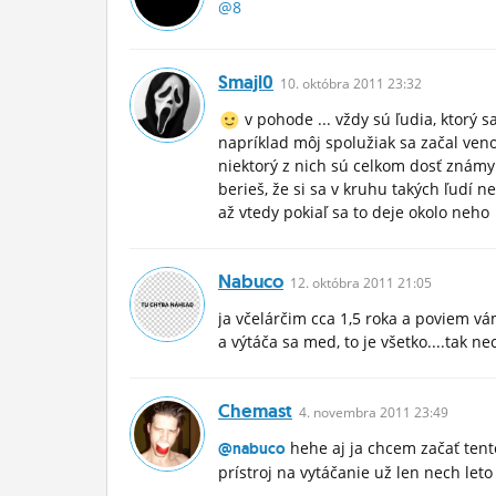
@8
Smajl0
10.
októbra
2011 23:32
v pohode ... vždy sú ľudia, ktorý s
napríklad môj spolužiak sa začal venova
niektorý z nich sú celkom dosť známy 
berieš, že si sa v kruhu takých ľudí ne
až vtedy pokiaľ sa to deje okolo neho
Nabuco
12.
októbra
2011 21:05
ja včelárčim cca 1,5 roka a poviem v
a výtáča sa med, to je všetko....tak 
Chemast
4.
novembra
2011 23:49
hehe aj ja chcem začať tent
@nabuco
prístroj na vytáčanie už len nech leto