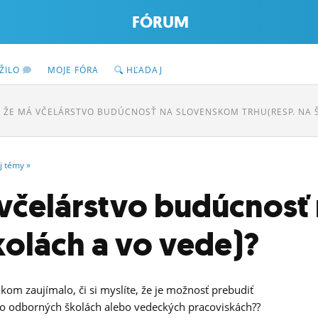
FÓRUM
ŽILO
MOJE FÓRA
HĽADAJ
, ŽE MÁ VČELÁRSTVO BUDÚCNOSŤ NA SLOVENSKOM TRHU(RESP. NA 
j
témy
»
 včelárstvo budúcnos
kolách a vo vede)?
kom zaujímalo, či si myslíte, že je možnosť prebudiť
e o odborných školách alebo vedeckých pracoviskách??