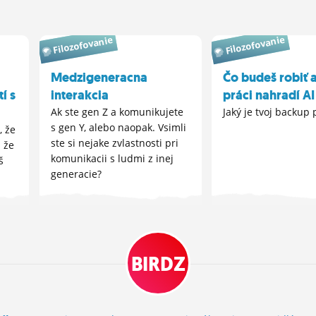
Filozofovanie
Filozofovanie
Medzigeneracna
Čo budeš robiť a
tí s
interakcia
práci nahradí AI
Ak ste gen Z a komunikujete
Jaký je tvoj backup 
s gen Y, alebo naopak. Vsimli
, že
ste si nejake zvlastnosti pri
 že
komunikacii s ludmi z inej
š
generacie?
BIRDZ