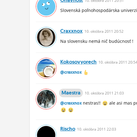
10.
októbra
2011 20:51
Slovenská poľnohospodárska univerzi
Craxxnox
10.
októbra
2011 20:52
Na slovensku nemá nič budúcnosť !
Kokosovyorech
10.
októbra
2011 20:5
@craxxnox
Maestra
10.
októbra
2011 21:03
nestras!!
ale asi mas pr
@craxxnox
Rischo
10.
októbra
2011 22:03