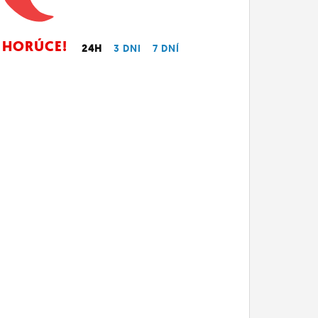
HORÚCE!
24H
3 DNI
7 DNÍ