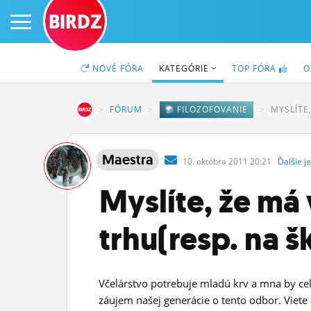
BIRDZ
NOVÉ
FÓRA
KATEGÓRIE
TOP
FÓRA
O
BIRDZ
FÓRUM
FILOZOFOVANIE
MYSLÍTE
VEDE)?
PRIHLÁS SA
Maestra
10.
októbra
2011 20:21
Ďalšie
je
ČINŽIAK
Myslíte, že má
FÓRUM
trhu(resp. na š
STATUSY
BLOGY
Včelárstvo potrebuje mladú krv a mna by cel
OBRÁZKY
záujem našej generácie o tento odbor. Viet