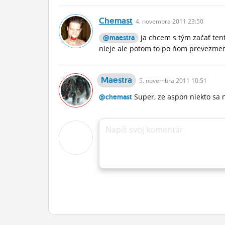
Chemast
4.
novembra
2011 23:50
ja chcem s tým začať ten
@maestra
nieje ale potom to po ňom prevezm
Maestra
5.
novembra
2011 10:51
Super, ze aspon niekto sa
@chemast
Napíš svoj komentár