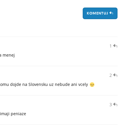
KOMENTUJ
1
 a menej
2
iekomu dojde na Slovensku uz nebude ani vcely
3
imaji peniaze