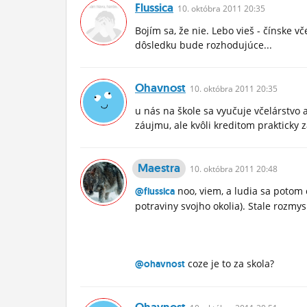
Flussica
10.
októbra
2011 20:35
Bojím sa, že nie. Lebo vieš - čínske v
dôsledku bude rozhodujúce...
Ohavnost
10.
októbra
2011 20:35
u nás na škole sa vyučuje včelárstvo 
záujmu, ale kvôli kreditom prakticky
Maestra
10.
októbra
2011 20:48
noo, viem, a ludia sa potom 
@flussica
potraviny svojho okolia). Stale rozmy
coze je to za skola?
@ohavnost
Ohavnost