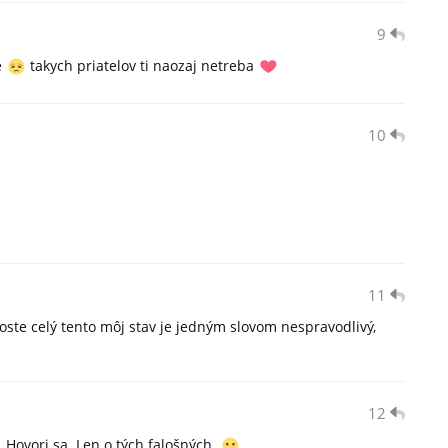
9
e
takych priatelov ti naozaj netreba
10
11
oste celý tento môj stav je jedným slovom nespravodlivý,
12
 Hovori sa. Len o tých falošných.