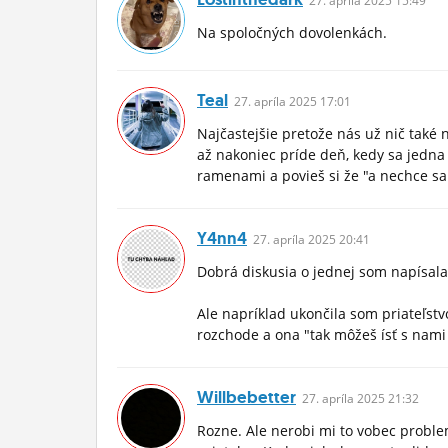
27.
apríla
2025 15:49
Na spoločných dovolenkách.
Teal
27.
apríla
2025 17:01
Najčastejšie pretože nás už nič také 
až nakoniec príde deň, kedy sa jedna
ramenami a povieš si že "a nechce sa
Y4nn4
27.
apríla
2025 20:41
Dobrá diskusia o jednej som napísal
Ale napríklad ukončila som priateľst
rozchode a ona "tak môžeš ísť s nami 
Willbebetter
27.
apríla
2025 21:32
Rozne. Ale nerobi mi to vobec proble