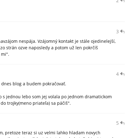
2
3
navzájom nespája. Vzájomný kontakt je stále ojedinelejší,
 zo strán ozve naposledy a potom už len pokrčíš
 mi".
4
a dnes blog a budem pokračovať.
vo s jednou lebo som jej volala po jednom dramatickom
do trojky(meno priateľa) sa páčiš".
5
m, pretoze teraz si uz velmi lahko hladam novych