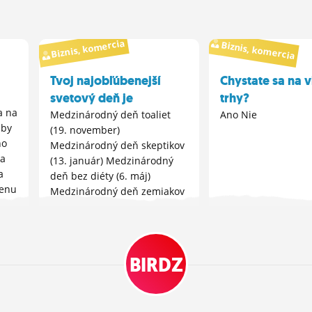
Biznis, komercia
Biznis, komercia
Tvoj najobľúbenejší
Chystate sa na 
svetový deň je
trhy?
a na
Medzinárodný deň toaliet
Ano Nie
 by
(19. november)
ho
Medzinárodný deň skeptikov
Ja
(13. január) Medzinárodný
a
deň bez diéty (6. máj)
ženu
Medzinárodný deň zemiakov
(30. máj) Medzinárodný deň
rešpektu ku sliepkam (4. máj)
BIRDZ