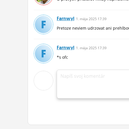
Farnwyl
1.
mája
2025 17:39
Pretoze neviem udrzovat ani prehlbova
Farnwyl
1.
mája
2025 17:39
*s ofc
Napíš svoj komentár