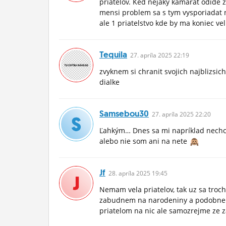
priatelov. Ked nejaky kamarat odide z 
mensi problem sa s tym vysporiadat
ale 1 priatelstvo kde by ma koniec ve
Tequila
27.
apríla
2025 22:19
zvyknem si chranit svojich najblizsich
dialke
Samsebou30
27.
apríla
2025 22:20
Ľahkým… Dnes sa mi napríklad nechce
alebo nie som ani na nete
Jf
28.
apríla
2025 19:45
Nemam vela priatelov, tak uz sa troc
zabudnem na narodeniny a podobne. A
priatelom na nic ale samozrejme ze