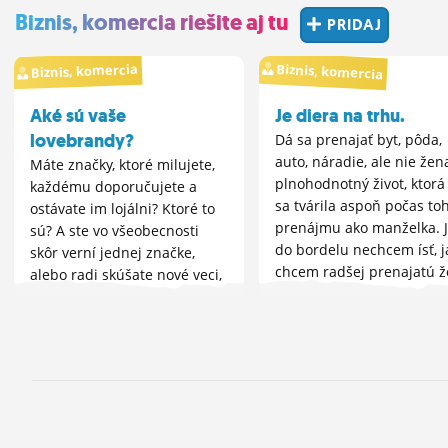
Biznis, komercia riešite aj tu
PRIDAJ
Biznis, komercia
Biznis, komercia
Aké sú vaše
Je diera na trhu.
lovebrandy?
Dá sa prenajať byt, pôda,
auto, náradie, ale nie žen
Máte značky, ktoré milujete,
plnohodnotný život, ktorá
každému doporučujete a
sa tvárila aspoň počas to
ostávate im lojálni? Ktoré to
prenájmu ako manželka. 
sú? A ste vo všeobecnosti
do bordelu nechcem ísť, j
skôr verní jednej značke,
chcem radšej prenajatú 
alebo radi skúšate nové veci,
na pár týždňov zas...
striedate to a na značke vám
až tak nezáleží?