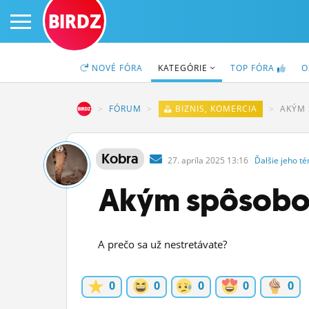
BIRDZ
NOVÉ
FÓRA
KATEGÓRIE
TOP
FÓRA
O
BIRDZ
FÓRUM
BIZNIS, KOMERCIA
AKÝM 
PRIHLÁS SA
Kobra
27.
apríla
2025 13:16
Ďalšie
jeho
té
ČINŽIAK
Akým spôsobom
FÓRUM
STATUSY
A prečo sa už nestretávate?
BLOGY
0
0
0
0
0
OBRÁZKY