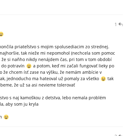
1
ončila priateľstvo s mojim spolusediacim zo strednej.
o najhoršie, tak nieže mi nepomohol (nechcela som pomoc
l, že si naňho nikdy nenájdem čas, pri tom v tom období
n do potravín
a potom, keď mi začali fungovať lieky po
to že chcem ísť zase na výšku, že nemám ambície v
ntak, jednoducho ma hateoval už pomaly za všetko
tak
beme, že už sa asi nevieme tolerovať
ľstvo s naj kamoškou z detstva, lebo nemala problém
la, aby som ju kryla
em