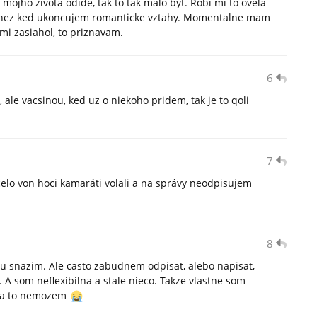
mojho zivota odide, tak to tak malo byt. Robi mi to ovela
 nez ked ukoncujem romanticke vztahy. Momentalne mam
lmi zasiahol, to priznavam.
6
, ale vacsinou, ked uz o niekoho pridem, tak je to qoli
7
lo von hoci kamaráti volali a na správy neodpisujem
8
hu snazim. Ale casto zabudnem odpisat, alebo napisat,
 som neflexibilna a stale nieco. Takze vlastne som
 za to nemozem