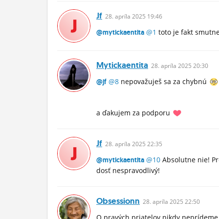
Jf
28.
apríla
2025 19:46
@1
toto je fakt smutn
@mytickaentita
Mytickaentita
28.
apríla
2025 20:30
@8
nepovažuješ sa za chybnú
@jf
a ďakujem za podporu
Jf
28.
apríla
2025 22:35
@10
Absolutne nie! Pr
@mytickaentita
dosť nespravodlivý!
Obsessionn
28.
apríla
2025 22:50
O pravých priatelov nikdy neprídeme.