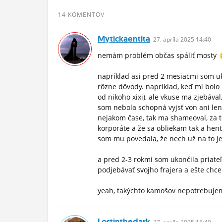
ĽUDIA
14 KOMENTOV
MÔJ PROFIL
Mytickaentita
27.
apríla
2025 14:40
NASTAVENIA
nemám problém občas spáliť mosty
ROLETA
napríklad asi pred 2 mesiacmi som uk
rôzne dôvody. napríklad, keď mi bol
od nikoho xixi), ale vkuse ma zjebáva
som nebola schopná vyjsť von ani le
nejakom čase, tak ma shameoval, za 
korporáte a že sa obliekam tak a he
som mu povedala, že nech už na to je
a pred 2-3 rokmi som ukončila priate
podjebávať svojho frajera a ešte chce
yeah, takýchto kamošov nepotrebuj
Lostinthedark