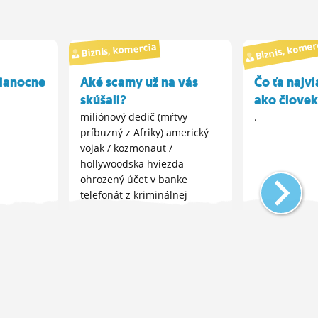
Biznis, komer
Biznis, komercia
vianocne
Aké scamy už na vás
Čo ťa najv
skúšali?
ako člove
miliónový dedič (mŕtvy
.
príbuzný z Afriky) americký
vojak / kozmonaut /
hollywoodska hviezda
ohrozený účet v banke
telefonát z kriminálnej
polície investovanie s 300%
ziskom vnúča, ktoré
spôsobilo autonehodu smska
"mama mám nové číslo,
pridaj si ma na...