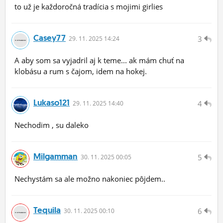
to už je každoročná tradícia s mojimi girlies
Casey77
3
29.
11.
2025 14:24
A aby som sa vyjadril aj k teme... ak mám chuť na
klobásu a rum s čajom, idem na hokej.
Lukaso121
4
29.
11.
2025 14:40
Nechodim , su daleko
Milgamman
5
30.
11.
2025 00:05
Nechystám sa ale možno nakoniec pôjdem..
Tequila
6
30.
11.
2025 00:10