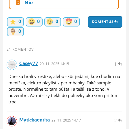
B
Nie
ĽUDIA
MÔJ PROFIL
0
0
0
0
KOMENTUJ
NASTAVENIA
0
ROLETA
21 KOMENTOV
Casey77
1
29.
11.
2025 14:15
Dneska hrali v reštike, alebo skôr jedálni, kde chodím na
meníčka, elektro playlist z perimbabky. Také sample
proste. Normálne to tam púšťali a tešili sa z toho. V
novembri. Až mi slzy tiekli do polievky ako som pri tom
trpel.
Mytickaentita
2
29.
11.
2025 14:17