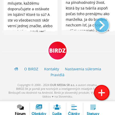
na plnohodnotný život,
milujete, každému
ktorá by sa tvárila aspoň
doporučujete a ostávate
počas toho prenájmu ako
im lojálni? Ktoré to sú? A
manželka. Ja do bordelu
ste vo všeobecnosti skôr
nechcem ísť, ja chcem
verní jednej značke, alebo
radšej prenajatú ženu na
radi skúšate nové veci,
pár týždňov zas...
striedate to a na značke
vám až tak nezáleží?
BIRDZ
O BIRDZ
Kontakty
Nastavenia súkromia
Pravidlá
Copyright © 2000 - 2024
OUR MEDIA SR a.s.
a
autori
obsahu.
BIRDZ.SK je portál pre tvorivých a inteligentných mladých ľudí.
Birdzuješ cez Android na Android. Birdz je slovenský produkt. Vytvorené s
láskou ♥ na Slovensku.
Fórum
Obrázky
Ľudia
Články
Statusy