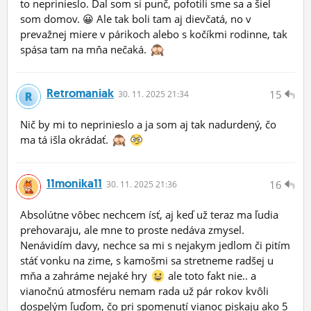
to neprinieslo. Dal som si punč, pofotili sme sa a šiel
som domov. 😀 Ale tak boli tam aj dievčatá, no v
prevažnej miere v párikoch alebo s kočíkmi rodinne, tak
spása tam na mňa nečaká.
Retromaniak
15
30.
11.
2025 21:34
Nič by mi to neprinieslo a ja som aj tak nadurdený, čo
ma tá išla okrádať.
11monika11
16
30.
11.
2025 21:36
Absolútne vôbec nechcem ísť, aj keď už teraz ma ľudia
prehovaraju, ale mne to proste nedáva zmysel.
Nenávidím davy, nechce sa mi s nejakym jedlom či pitím
stáť vonku na zime, s kamošmi sa stretneme radšej u
mňa a zahráme nejaké hry
ale toto fakt nie.. a
vianočnú atmosféru nemam rada už pár rokov kvôli
dospelým ľuďom, čo pri spomenutí vianoc piskaju ako 5