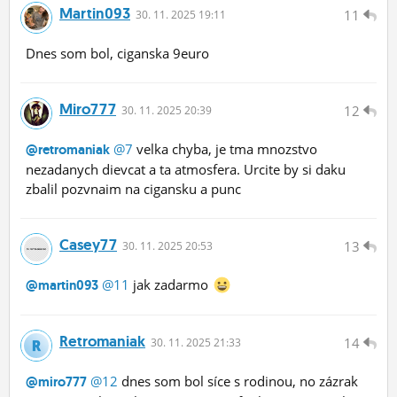
Martin093
11
30.
11.
2025 19:11
Dnes som bol, ciganska 9euro
Miro777
12
30.
11.
2025 20:39
@7
velka chyba, je tma mnozstvo
@retromaniak
nezadanych dievcat a ta atmosfera. Urcite by si daku
zbalil pozvnaim na cigansku a punc
Casey77
13
30.
11.
2025 20:53
@11
jak zadarmo
@martin093
Retromaniak
14
30.
11.
2025 21:33
@12
dnes som bol síce s rodinou, no zázrak
@miro777