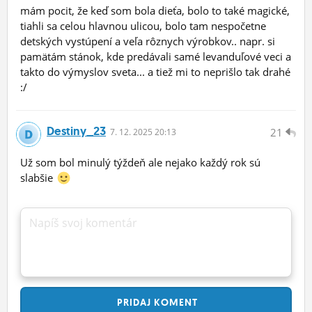
mám pocit, že keď som bola dieťa, bolo to také magické,
tiahli sa celou hlavnou ulicou, bolo tam nespočetne
detských vystúpení a veľa rôznych výrobkov.. napr. si
pamätám stánok, kde predávali samé levanduľové veci a
takto do výmyslov sveta... a tiež mi to neprišlo tak drahé
:/
Destiny_23
21
7.
12.
2025 20:13
Už som bol minulý týždeň ale nejako každý rok sú
slabšie
Napíš svoj komentár
PRIDAJ
KOMENT