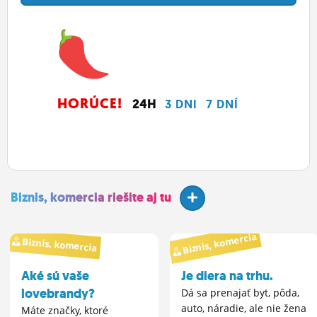
HORÚCE!
24H
3 DNI
7 DNÍ
Biznis, komercia riešite aj tu
Biznis, komercia
Biznis, komercia
Aké sú vaše
Je diera na trhu.
lovebrandy?
Dá sa prenajať byt, pôda,
auto, náradie, ale nie žena
Máte značky, ktoré