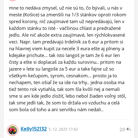
mne to nedáva zmysel, už nie sú to, čo bývali, u nás v
meste (Košice) sa zmenšili na 1/3 stánkov oproti rokom
spred korony, nič zaujímavé tam už nepredávajú, len v
každom stánku to isté - väčšinou chlast a predražené
jedlo. Ale nič akože extra zaujímavé, len rýchlokvasené
veci. Napr. tam predávajú trdelník za 6 eur a pritom si
na hlavnej viem kupit za necele 3 eura ešte aj plneny a
kdejake prichute... tak isto langoš je tam že 6 eur len
čisty a ešte si doplacaš za každu surovinu.. pritom na
jazere v lete su langoše za 5 eur a take fajne už so
všetkym kečupom, syrom, cesnakom... prosto ja to
nechapem, ten ošiaľ že sa ide na trhy.. jedna osoba ma
tiež tento rok vytiahla, tak som šla kvôli nej a nemali
sme si ani kde jedlo zložiť, lebo nebol žiaden voľný stôl,
tak sme jedli tak, že som to držala vo vzduchu a celá
som bola od toho a ani servítku nám nedali..
Kelly152132
20
5.
12.
2025 17:42