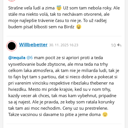
Strašne veľa ľudí a zima
Už som tam nebola roky. Ale
stále ma niekto volá, tak to nechávam otvorené, ale
moje najlepšie trávenie času to nie je. To už radšej
budem písať blbosti sem na Birdz
Willbebetter
10
30.
11.
2025 16:23
@6
mam pocit ze si apriori proti a teda
@tequila
vysvetlovanie bude zbytocne, ale mna teda na trhy
celkom laka atmosfera, ak tam nie je miliarda ludi, tak je
to fajn byt tam s partiou, dat si nieco dobre a pokecat si
pri varenim vincisku respektive ribezlaku thebener na
hviezdku. Mesto mi pride krajsie, ked su v nom trhy,
kazdy vecer ak chces, tak mas kam vybehnut, pripadne
sa aj najest. Ale je pravda, ze keby som ratala korunky
tak tam asi moc nechodim. Ceny uz su prestrelene.
Takze vacsinou si davame to pitie a jeme doma