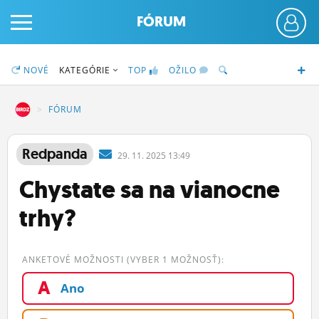
FÓRUM
NOVÉ
KATEGÓRIE
TOP
OŽILO
DZ
FÓRUM
PRIHLÁS SA
Redpanda
29.
11.
2025 13:49
Chystate sa na vianocne
ČINŽIAK
trhy?
FÓRUM
STATUSY
ANKETOVÉ MOŽNOSTI (VYBER 1 MOŽNOSŤ):
BLOGY
A
Ano
OBRÁZKY