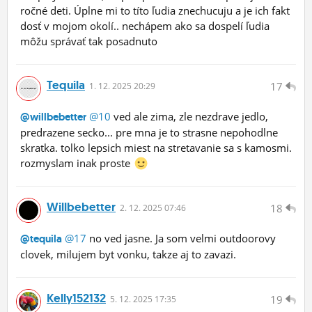
ročné deti. Úplne mi to títo ľudia znechucuju a je ich fakt
dosť v mojom okolí.. nechápem ako sa dospelí ľudia
môžu správať tak posadnuto
Tequila
17
1.
12.
2025 20:29
@10
ved ale zima, zle nezdrave jedlo,
@willbebetter
predrazene secko... pre mna je to strasne nepohodlne
skratka. tolko lepsich miest na stretavanie sa s kamosmi.
rozmyslam inak proste
Willbebetter
18
2.
12.
2025 07:46
@17
no ved jasne. Ja som velmi outdoorovy
@tequila
clovek, milujem byt vonku, takze aj to zavazi.
Kelly152132
19
5.
12.
2025 17:35