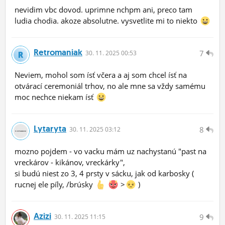
nevidim vbc dovod. uprimne nchpm ani, preco tam
ludia chodia. akoze absolutne. vysvetlite mi to niekto
Retromaniak
7
30.
11.
2025 00:53
Neviem, mohol som ísť včera a aj som chcel ísť na
otvárací ceremoniál trhov, no ale mne sa vždy samému
moc nechce niekam ísť
Lytaryta
8
30.
11.
2025 03:12
mozno pojdem - vo vacku mám uz nachystanú "past na
vreckárov - kikánov, vreckárky",
si budú niest zo 3, 4 prsty v sácku, jak od karbosky (
rucnej ele píly, /brúsky
>
)
Azizi
9
30.
11.
2025 11:15