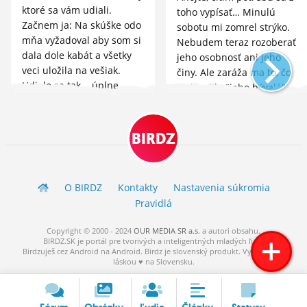
ktoré sa vám udiali.
toho vypísať… Minulú
Začnem ja: Na skúške odo
sobotu mi zomrel strýko.
mňa vyžadoval aby som si
Nebudem teraz rozoberať
dala dole kabát a všetky
jeho osobnosť ani jeho
veci uložila na vešiak.
činy. Ale zaráža ma to, čo
Udialo sa tak... úplne
si dovolila "jeho bývalá",
všetko (pokračovanie v
alebo ako to vlastne
komentári)
nazvať (pokračovanie v
komentári)
BIRDZ
O BIRDZ
Kontakty
Nastavenia súkromia
Pravidlá
Copyright © 2000 - 2024
OUR MEDIA SR a.s.
a
autori
obsahu.
BIRDZ.SK je portál pre tvorivých a inteligentných mladých ľudí.
Birdzuješ cez Android na Android. Birdz je slovenský produkt. Vytvorené s
láskou ♥ na Slovensku.