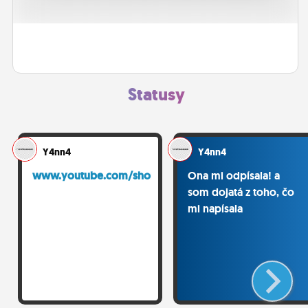
ĽUDIA
MÔJ PROFIL
NASTAVENIA
Statusy
ROLETA
Y4nn4
Y4nn4
www.youtube.com/shorts/o...
Ona mi odpísala! a
som dojatá z toho, čo
mi napísala