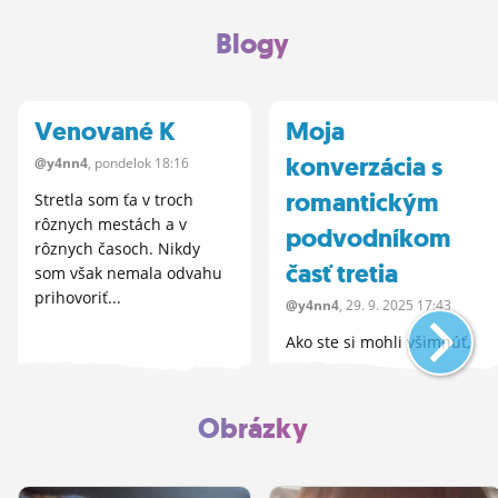
Blogy
Venované K
Moja
konverzácia s
@y4nn4
, pondelok 18:16
romantickým
Stretla som ťa v troch
rôznych mestách a v
podvodníkom
rôznych časoch. Nikdy
časť tretia
som však nemala odvahu
prihovoriť...
@y4nn4
, 29.
9.
2025 17:43
Ako ste si mohli všimnúť,
snažila som sa
konverzáciu zamerať na
nehnuteľnosti na
Obrázky
Slovensku a školstvo.
Myslela...