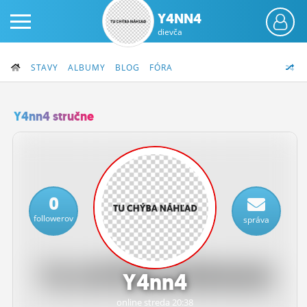
Y4NN4
dievča
STAVY
ALBUMY
BLOG
FÓRA
Y4nn4 stručne
PRIHLÁS SA
ČINŽIAK
0
FÓRUM
followerov
správa
STATUSY
BLOGY
Y4nn4
OBRÁZKY
online streda 20:38