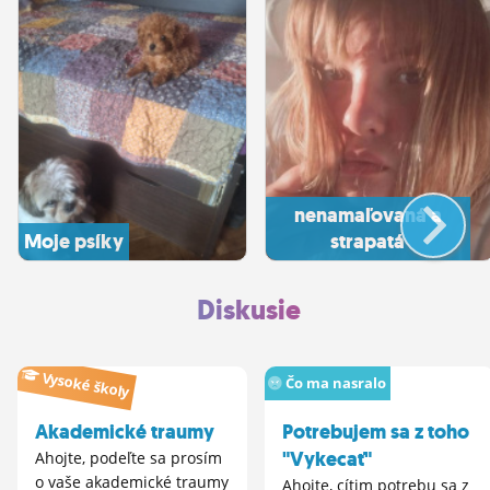
nenamaľovaná a
Moje psíky
strapatá
Diskusie
Vysoké školy
Čo ma nasralo
Akademické traumy
Potrebujem sa z toho
"Vykecať"
Ahojte, podeľte sa prosím
o vaše akademické traumy
Ahojte, cítim potrebu sa z