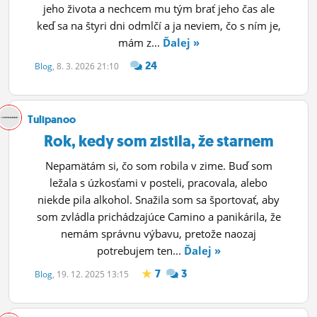
jeho života a nechcem mu tým brať jeho čas ale
keď sa na štyri dni odmlčí a ja neviem, čo s ním je,
mám z...
Ďalej »
24
Blog
, 8. 3. 2026 21:10
Tulipanoo
Rok, kedy som zistila, že starnem
Nepamätám si, čo som robila v zime. Buď som
ležala s úzkosťami v posteli, pracovala, alebo
niekde pila alkohol. Snažila som sa športovať, aby
som zvládla prichádzajúce Camino a panikárila, že
nemám správnu výbavu, pretože naozaj
potrebujem ten...
Ďalej »
7
3
Blog
, 19. 12. 2025 13:15