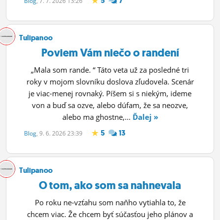
5
7
Blog
, 7. 7. 2026 13:26
ĽUDIA
MÔJ PROFIL
Tulipanoo
Poviem Vám niečo o randení
NASTAVENIA
„Mala som rande. “ Táto veta už za posledné tri
ROLETA
roky v mojom slovníku doslova zľudovela. Scenár
je viac-menej rovnaký. Píšem si s niekým, ideme
von a buď sa ozve, alebo dúfam, že sa neozve,
alebo ma ghostne,...
Ďalej »
5
13
Blog
, 9. 6. 2026 23:39
Tulipanoo
O tom, ako som sa nahnevala
Po roku ne-vzťahu som naňho vytiahla to, že
chcem viac. Že chcem byť súčasťou jeho plánov a