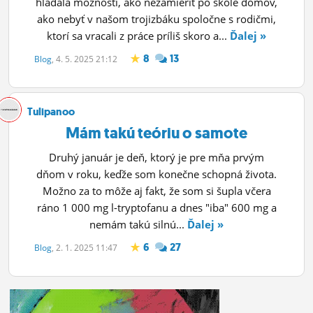
hľadala možnosti, ako nezamieriť po škole domov,
ako nebyť v našom trojizbáku spoločne s rodičmi,
ktorí sa vracali z práce príliš skoro a...
Ďalej »
8
13
Blog
, 4. 5. 2025 21:12
Tulipanoo
Mám takú teóriu o samote
Druhý január je deň, ktorý je pre mňa prvým
dňom v roku, keďže som konečne schopná života.
Možno za to môže aj fakt, že som si šupla včera
ráno 1 000 mg l-tryptofanu a dnes "iba" 600 mg a
nemám takú silnú...
Ďalej »
6
27
Blog
, 2. 1. 2025 11:47