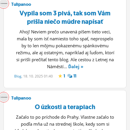
Tulipanoo
Vypila som 3 pivá, tak som Vám
prišla niečo múdre napísať
Ahoj! Neviem prečo unavená píšem tieto veci,
mala by som ísť namiesto toho spať, neprospelo
by to len môjmu pokazenému spánkovému
režimu, ale aj ostatným, napríklad aj ľuďom, ktorí
si prišli prečítať tento blog. Ale cestou z Letnej na
Náměstí...
Ďalej »
1
11
Blog
, 18. 10. 2025 01:40
Tulipanoo
O úzkosti a terapiach
Začalo to po príchode do Prahy. Vlastne začalo to
podľa mňa už na strednej škole, kedy som si