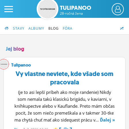
TULIPANOO
28-ročná žena
STAVY
ALBUMY
BLOG
FÓRA
Jej blog
PRIHLÁS SA
Tulipanoo
Vy vlastne neviete, kde všade som
ČINŽIAK
pracovala
FÓRUM
(je to asi lepší príbeh ako moje randenie) Nikdy
som nemala takú klasickú brigádu, v kaviarni, v
STATUSY
kníhkupectve alebo v Kauflande. Preto mám občas
BLOGY
pocit, že som niečo premeškala a v takmer 30-tke
ma chytá chuť mať ako sidequest prácu v...
Ďalej »
OBRÁZKY