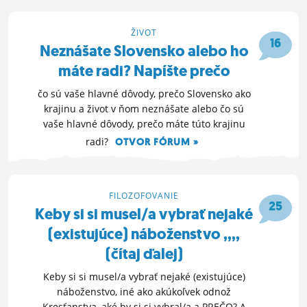
ŽIVOT
16
Neznášate Slovensko alebo ho
máte radi? Napíšte prečo
čo sú vaše hlavné dôvody, prečo Slovensko ako
krajinu a život v ňom neznášate alebo čo sú
vaše hlavné dôvody, prečo máte túto krajinu
radi?
OTVOR FÓRUM »
5. 9. 2022 17:03
FILOZOFOVANIE
25
Keby si si musel/a vybrať nejaké
(existujúce) náboženstvo ,,,,
(čítaj ďalej)
Keby si si musel/a vybrať nejaké (existujúce)
náboženstvo, iné ako akúkoľvek odnož
Kresťanstva, aké by si si vybral/a a PREČO? A