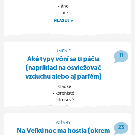
- áno
- nie
HLASUJ »
18. 4. 2022 20:55
UMENIE
11
Aké typy vôní sa ti páčia
(napríklad na osviežovač
vzduchu alebo aj parfém)
- sladké
- korenisté
- citrusové
ĎALŠIE MOŽNOSTI »
17. 4. 2022 21:46
VZŤAHY
23
Na Veľkú noc ma hostia (okrem