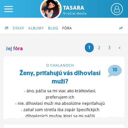
TASARA
9-ročné dievča
STAVY
ALBUMY
BLOG
FÓRA
1
2
3
»
Jej fóra
PRIHLÁS SA
O CHALANOCH
10
Ženy, priťahujú vás dlhovlasí
ČINŽIAK
muži?
FÓRUM
- áno, páčia sa mi viac ako krátkovlasí,
preferujem ich
STATUSY
- nie, dlhovlasí muži ma absolútne nepriťahujú
- zatiaľ som stretla iba zopár špecifických
BLOGY
dlhovlasých mužov, ktorí sa mi páčili
OBRÁZKY
ĎALŠIE MOŽNOSTI »