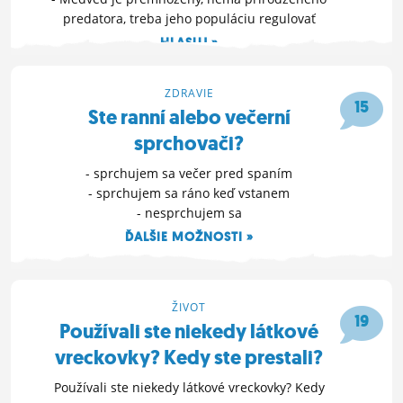
predatora, treba jeho populáciu regulovať
HLASUJ »
26. 5. 2022 10:33
ZDRAVIE
15
Ste ranní alebo večerní
sprchovači?
- sprchujem sa večer pred spaním
- sprchujem sa ráno keď vstanem
- nesprchujem sa
ĎALŠIE MOŽNOSTI »
17. 5. 2022 02:12
ŽIVOT
19
Používali ste niekedy látkové
vreckovky? Kedy ste prestali?
Používali ste niekedy látkové vreckovky? Kedy