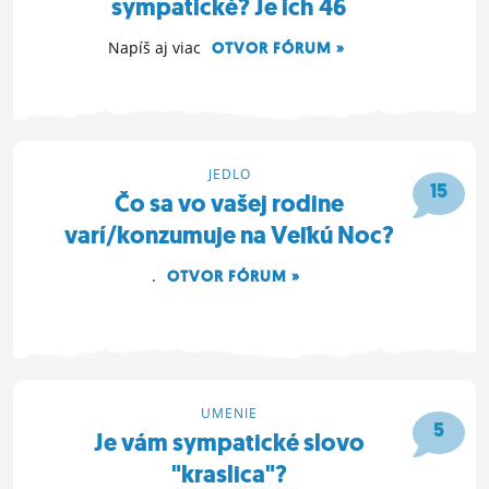
sympatické? Je ich 46
Napíš aj viac
OTVOR FÓRUM »
21. 4. 2022 15:07
JEDLO
15
Čo sa vo vašej rodine
varí/konzumuje na Veľkú Noc?
.
OTVOR FÓRUM »
20. 4. 2022 22:32
UMENIE
5
Je vám sympatické slovo
"kraslica"?