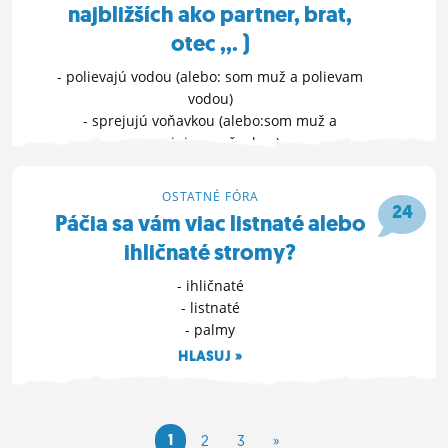
najbližších ako partner, brat,
otec ,,. )
- polievajú vodou (alebo: som muž a polievam
vodou)
- sprejujú voňavkou (alebo:som muž a
sprejujem voňavkou)
- niektorí ma polejú vodou, niektorí ma
osprejujú voňavkou
OSTATNÉ FÓRA
24
ĎALŠIE MOŽNOSTI »
Páčia sa vám viac listnaté alebo
ihličnaté stromy?
17. 4. 2022 15:36
- ihličnaté
- listnaté
- palmy
HLASUJ »
17. 4. 2022 00:50
1
2
3
»