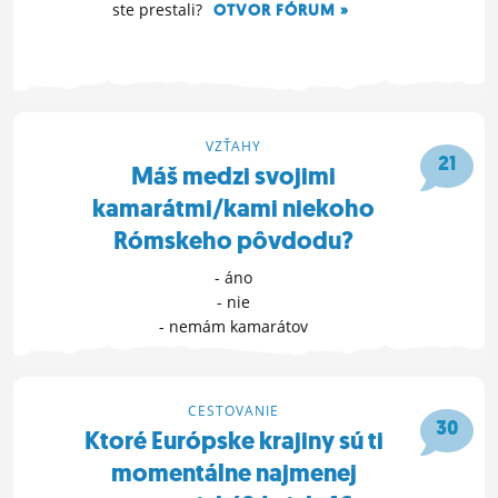
ste prestali?
OTVOR FÓRUM »
12. 5. 2022 01:34
VZŤAHY
21
Máš medzi svojimi
kamarátmi/kami niekoho
Rómskeho pôvdodu?
- áno
- nie
- nemám kamarátov
HLASUJ »
23. 4. 2022 16:30
CESTOVANIE
30
Ktoré Európske krajiny sú ti
momentálne najmenej