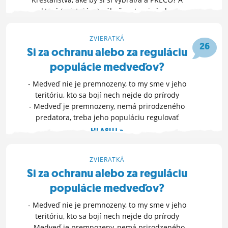
ktoré (existujúce) náboženstvo, iné ako
akúkoľvek odnož Kresťanstva, by si si určite
nevybral/a a PREČO?
OTVOR FÓRUM »
ZVIERATKÁ
26
Si za ochranu alebo za reguláciu
6. 8. 2022 17:09
populácie medveďov?
- Medveď nie je premnozeny, to my sme v jeho
teritóriu, kto sa bojí nech nejde do prírody
- Medveď je premnozeny, nemá prirodzeného
predatora, treba jeho populáciu regulovať
HLASUJ »
26. 5. 2022 10:34
ZVIERATKÁ
Si za ochranu alebo za reguláciu
populácie medveďov?
- Medveď nie je premnozeny, to my sme v jeho
teritóriu, kto sa bojí nech nejde do prírody
- Medveď je premnozeny, nemá prirodzeného