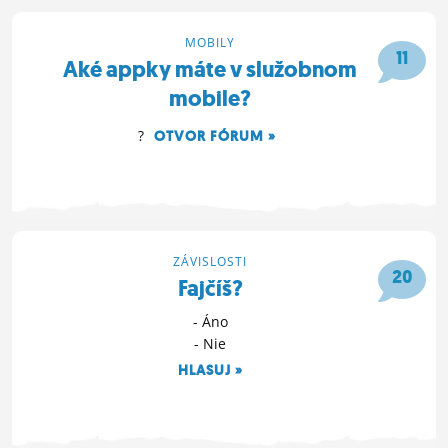
MOBILY
11
Aké appky máte v služobnom
mobile?
?
OTVOR FÓRUM »
18. 1. 2023 20:08
ZÁVISLOSTI
20
Fajčíš?
- Áno
- Nie
HLASUJ »
5. 9. 2022 20:12