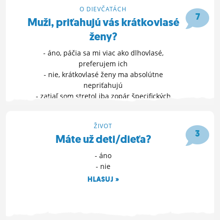
30. 5. 2023 21:32
O DIEVČATÁCH
ĽUDIA
7
Muži, priťahujú vás krátkovlasé
MÔJ PROFIL
ženy?
NASTAVENIA
- áno, páčia sa mi viac ako dlhovlasé,
preferujem ich
ROLETA
- nie, krátkovlasé ženy ma absolútne
nepriťahujú
- zatiaľ som stretol iba zopár špecifických
krátkovlasých žien, ktoré sa mi páčili
ĎALŠIE MOŽNOSTI »
ŽIVOT
3
Máte už deti/dieťa?
30. 5. 2023 17:58
- áno
- nie
HLASUJ »
8. 5. 2023 00:23