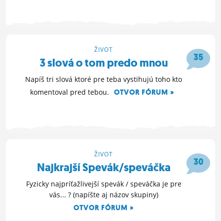
16. 3. 2021 21:47
ŽIVOT
35
3 slová o tom predo mnou
Napíš tri slová ktoré pre teba vystihujú toho kto
komentoval pred tebou.
OTVOR FÓRUM »
22. 11. 2020 19:58
ŽIVOT
30
Najkrajší Spevák/speváčka
Fyzicky najpríťažlivejší spevák / speváčka je pre
vás... ? (napíšte aj názov skupiny)
OTVOR FÓRUM »