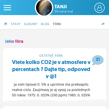
TANJI
34-ročný muž
STAVY
ALBUMY
BLOG
FÓRA
Jeho fóra
PRIHLÁS SA
OSTATNÉ FÓRA
21
Viete kolko CO2 je v atmosfere v
ČINŽIAK
percentach ? Dajte tip, odpoved
FÓRUM
v @1
STATUSY
Ja som tipoval 0. 5% a uprimne ma prekvapilo
realne cislo. Zaujimavy je aj vyvoj za poslednych
BLOGY
50 rokov. 1975: 0. 033% (330 ppm) 1985: 0. 035%
(350 ppm) ...
OTVOR FÓRUM »
OBRÁZKY