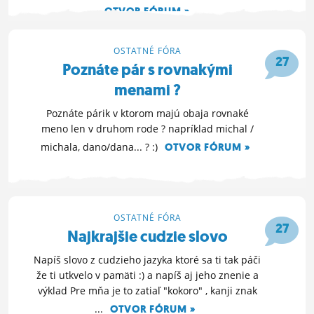
OTVOR FÓRUM »
3. 2. 2022 22:18
OSTATNÉ FÓRA
27
Poznáte pár s rovnakými
menami ?
Poznáte párik v ktorom majú obaja rovnaké
meno len v druhom rode ? napríklad michal /
michala, dano/dana... ? :)
OTVOR FÓRUM »
17. 4. 2021 20:35
OSTATNÉ FÓRA
27
Najkrajšie cudzie slovo
Napíš slovo z cudzieho jazyka ktoré sa ti tak páči
že ti utkvelo v pamäti :) a napíš aj jeho znenie a
výklad Pre mňa je to zatiaľ "kokoro" , kanji znak
...
OTVOR FÓRUM »