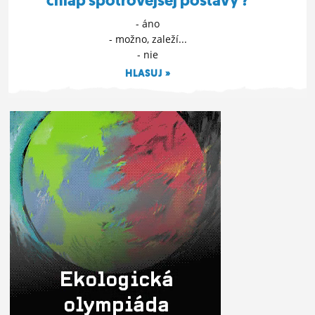
chlap špotrovejšej postavy ?
- áno
- možno, zaleží...
- nie
HLASUJ »
20. 9. 2020 12:37