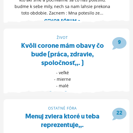
budme k sebe mily, nech sa nam lahsie prekona
toto obdobie. Zacnem : Mna potesilo ze...
OTVOR FÓRUM »
24. 10. 2020 11:44
ŽIVOT
9
Kvôli corone mám obavy čo
bude (práca, zdravie,
spoločnosť,,. )
- veľké
- mierne
- malé
ĎALŠIE MOŽNOSTI »
21. 10. 2020 18:37
OSTATNÉ FÓRA
22
Menuj zviera ktoré u teba
reprezentuje,,.