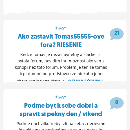
10. 11. 2020 23:18
ŽIVOT
21
Ako zastavit Tomas55555-ove
fora? RIESENIE
Kedze tomas je nezastavitelny a slacker si
pytala forum, nevidim inu moznost ako ven z
konopi nez toto forum. Problem je ten ze tomas
trpi domnelou predstavou ze niekoho jeho
chore vyplody zaujimaju.
OTVOR FÓRUM »
2. 11. 2020 18:51
ŽIVOT
8
Podme byt k sebe dobri a
spravit si pekny den / vikend
Podme nachvilku nebyt zli na seba , neriesme
kto aki sme a pochvalme sa co nas potesilo,