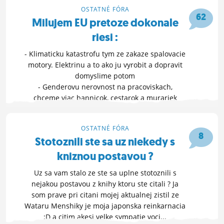
25. 1. 2025 14:34
OSTATNÉ FÓRA
ĽUDIA
62
Milujem EU pretoze dokonale
MÔJ PROFIL
riesi :
NASTAVENIA
- Klimaticku katastrofu tym ze zakaze spalovacie
motory. Elektrinu a to ako ju vyrobit a dopravit
ROLETA
domyslime potom
- Genderovu nerovnost na pracoviskach,
chceme viac bannicok, cestarok a murariek
- Plastovy odpad v moriach zakazom plastovych
tyciniek do ucha a v
OSTATNÉ FÓRA
HLASUJ »
8
Stotoznili ste sa uz niekedy s
4. 1. 2025 19:30
kniznou postavou ?
Uz sa vam stalo ze ste sa uplne stotoznili s
nejakou postavou z knihy ktoru ste citali ? Ja
som prave pri citani mojej aktualnej zistil ze
Wataru Menshiky je moja japonska reinkarnacia
:D a citim akesi velke sympatie voci...