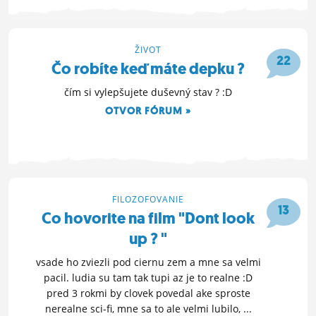
25. 4. 2022 22:57
ŽIVOT
22
Čo robíte keď máte depku ?
čím si vylepšujete duševný stav ? :D
OTVOR FÓRUM »
14. 2. 2022 20:48
FILOZOFOVANIE
13
Co hovorite na film "Dont look
up ? "
vsade ho zviezli pod ciernu zem a mne sa velmi
pacil. ludia su tam tak tupi az je to realne :D
pred 3 rokmi by clovek povedal ake sproste
nerealne sci-fi, mne sa to ale velmi lubilo, ...