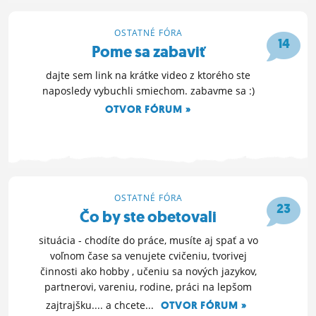
OTVOR FÓRUM »
22. 8. 2022 23:54
OSTATNÉ FÓRA
14
Pome sa zabaviť
dajte sem link na krátke video z ktorého ste
naposledy vybuchli smiechom. zabavme sa :)
OTVOR FÓRUM »
7. 5. 2022 23:43
OSTATNÉ FÓRA
23
Čo by ste obetovali
situácia - chodíte do práce, musíte aj spať a vo
voľnom čase sa venujete cvičeniu, tvorivej
činnosti ako hobby , učeniu sa nových jazykov,
partnerovi, vareniu, rodine, práci na lepšom
zajtrajšku.... a chcete...
OTVOR FÓRUM »