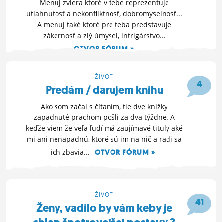
Menuj zviera ktoré v tebe reprezentuje
utiahnutosť a nekonfliktnosť, dobromyseľnosť...
A menuj také ktoré pre teba predstavuje
zákernosť a zlý úmysel, intrigárstvo...
OTVOR FÓRUM »
11. 10. 2020 23:42
ŽIVOT
4
Predám / darujem knihu
Ako som začal s čítaním, tie dve knižky
zapadnuté prachom pošli za dva týždne. A
keďže viem že veľa ľudí má zaujímavé tituly aké
mi ani nenapadnú, ktoré sú im na nič a radi sa
ich zbavia...
OTVOR FÓRUM »
30. 9. 2020 19:54
ŽIVOT
41
Ženy, vadilo by vám keby je