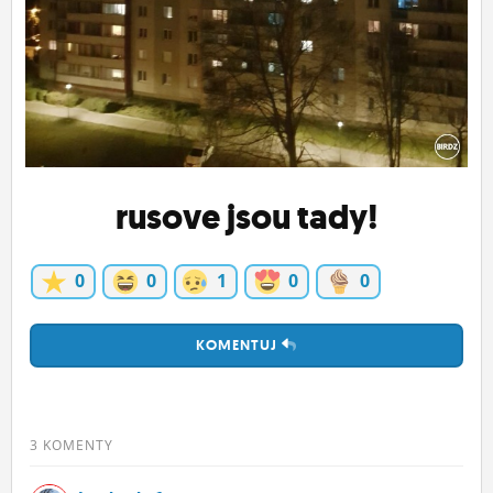
ĽUDIA
MÔJ PROFIL
NASTAVENIA
ROLETA
rusove jsou tady!
0
0
1
0
0
KOMENTUJ
3 KOMENTY