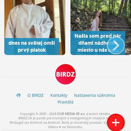
Našla som pred pár
dnes na svätej omši
dňami nádherné
prvý piatok
miesto u nás na...
BIRDZ
O BIRDZ
Kontakty
Nastavenia súkromia
Pravidlá
Copyright © 2000 - 2024
OUR MEDIA SR a.s.
a
autori
obsahu.
BIRDZ.SK je portál pre tvorivých a inteligentných mladých ľudí.
Birdzuješ cez Android na Android. Birdz je slovenský produkt. Vytvorené s
láskou ♥ na Slovensku.