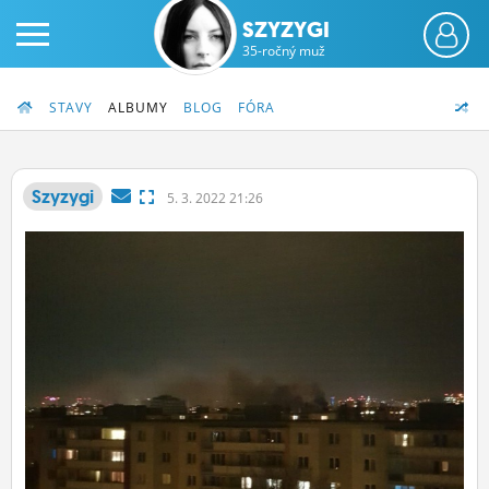
SZYZYGI
35-ročný muž
STAVY
ALBUMY
BLOG
FÓRA
Szyzygi
5.
3.
2022 21:26
PRIHLÁS SA
ČINŽIAK
FÓRUM
STATUSY
BLOGY
OBRÁZKY