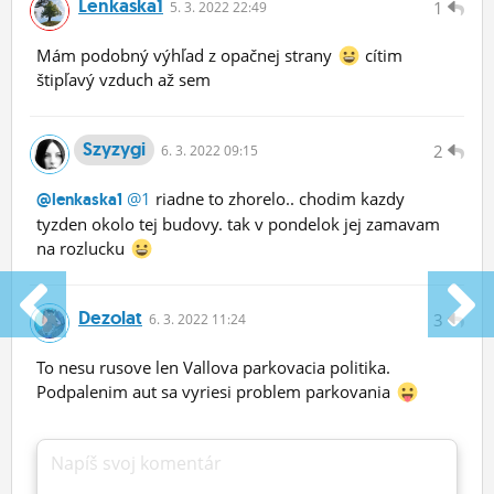
Lenkaska1
1
5.
3.
2022 22:49
Mám podobný výhľad z opačnej strany
cítim
štipľavý vzduch až sem
Szyzygi
2
6.
3.
2022 09:15
@1
riadne to zhorelo.. chodim kazdy
@lenkaska1
tyzden okolo tej budovy. tak v pondelok jej zamavam
na rozlucku
Dezolat
3
6.
3.
2022 11:24
To nesu rusove len Vallova parkovacia politika.
Podpalenim aut sa vyriesi problem parkovania
Napíš svoj komentár