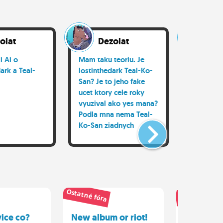
olat
Dezolat
De
i Ai o
Mam taku teoriu. Je
AI uz dob
ark a Teal-
lostinthedark Teal-Ko-
internet
San? Je to jeho fake
ucet ktory cele roky
vyuzival ako yes mana?
Podla mna nema Teal-
Ko-San ziadnych
kamaratov tak si
svojich vytvoril a pise
si snimi na socialnych
sietiach aby ho ludia
mali radi ale v realite
Ostatné fóra
Ostatné fóra
vice co?
New album or riot!
A len tak