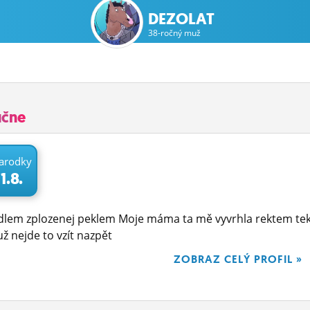
DEZOLAT
38-ročný muž
učne
arodky
1.8.
dlem zplozenej peklem Moje máma ta mě vyvrhla rektem tekl
už nejde to vzít nazpět
ZOBRAZ CELÝ PROFIL »