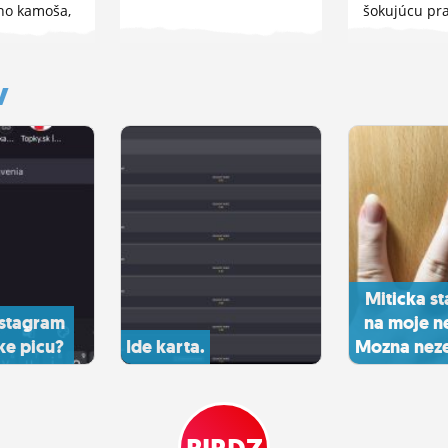
jho kamoša,
šokujúcu pr
...
y
Miticka sta
nstagram
na moje n
ke picu?
Ide karta.
Mozna neze