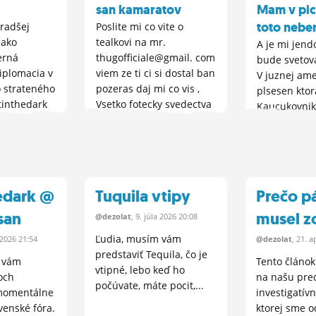
san kamaratov
Mam v pici
toto neber
 radšej
Poslite mi co vite o
 ako
tealkovi na mr.
A je mi jend
erná
thugofficiale@gmail. com
bude svetov
iplomacia v
viem ze ti ci si dostal ban
V juznej ame
 strateného
pozeras daj mi co vis ,
plsesen ktor
stinthedark
Vsetko fotecky svedectva
Kaucukovnik
rý žije vo
vsetko zverejnime. Neboj
oroginal su 
Na jednej
nic. Alebo sa len ozvi ja
juznej ameri
tatusy, kde
kontaktujem druhych
chceli z toho
zemšťanom
ludi o ktorych vies.
svetovy bizn
 pre...
zverejnime...
prasralo. hu
edark @
Tuquila vtipy
Prečo p
dojebala a z
san
musel z
plantazte.
@dezolat
, 9.
júla
2026 20:08
Ľudia, musím vám
2026 21:54
@dezolat
, 21.
ap
predstaviť Tequila, čo je
 vám
Tento článo
vtipné, lebo keď ho
och
na našu pre
počúvate, máte pocit,...
 momentálne
investigatív
venské fóra.
ktorej sme od