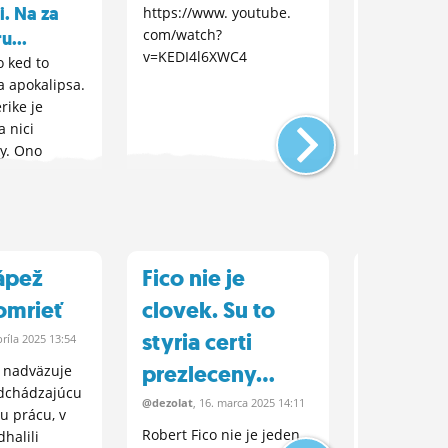
. Na za
hop best
https://www. youtube.
com/watch?
u...
https://
v=KEDI4l6XWC4
youtube.
o ked to
a apokalipsa.
com/wat
rike je
v=kuqjh
a nici
?
y. Ono
tie stromy z
ky ale ked
 urobit
ys sa to
bicka to
ápež
Fico nie je
VPLYV
nocila vsetky
omrieť
clovek. Su to
KONZU
styria certi
PEDRO
ríla
2025 13:54
prezleceny...
ŽUVAČ
k nadväzuje
dchádzajúcu
KOGNI
@dezolat
, 16.
marca
2025 14:11
nu prácu, v
FUNKCI
Robert Fico nie je jeden
halili