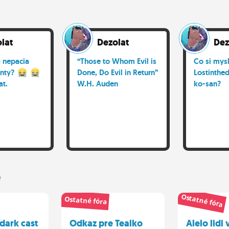
lat
Dezolat
Dez
a nepacia
“Those to Whom Evil is
Co si mysl
nty?
Done, Do Evil in Return”
Lostinthed
at.
W.H. Auden
ko-san?
e
Ostatné fóra
Ostatné fóra
dark cast
Odkaz pre Tealko
Alelo lidi 