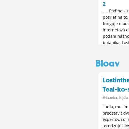
2
„... Poďme sa
pozrieť na to,
funguje mod
internetová d
podaní nášho
botanika. ​Lo
je chalan, kto
svete sci-fi. 
Blogy
strane píše s
ďakuje mimo
za to, čo robia
Lostinth
Teal-ko-
@dezolat
, 9.
júla
Ľudia, musím
predstaviť dv
expertov, čo
terorizujú slo