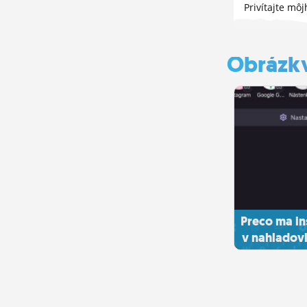
Privítajte mô
...
Obrázk
Preco ma i
v nahladov