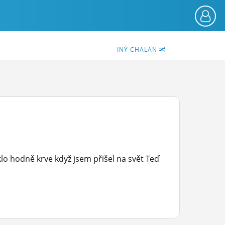
INÝ CHALAN
o hodně krve když jsem přišel na svět Teď