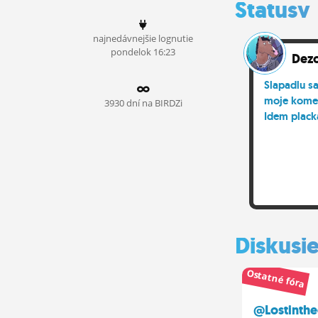
Statusy
ĽUDIA
najnedávnejšie lognutie
MÔJ PROFIL
pondelok 16:23
Dezo
NASTAVENIA
Slapadlu s
moje kome
ROLETA
3930 dní na BIRDZi
Idem plack
Diskusi
Ostatné fóra
@Lostinthe