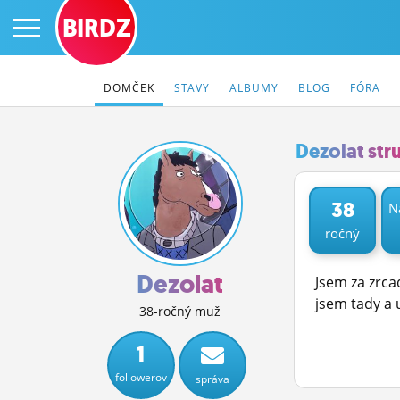
BIRDZ
DOMČEK
STAVY
ALBUMY
BLOG
FÓRA
Dezolat str
PRIHLÁS SA
38
N
ročný
ČINŽIAK
FÓRUM
Dezolat
Jsem za zrca
jsem tady a 
STATUSY
38-ročný muž
BLOGY
1
followerov
správa
OBRÁZKY