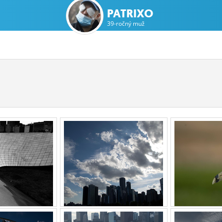
PATRIXO
39-ročný muž