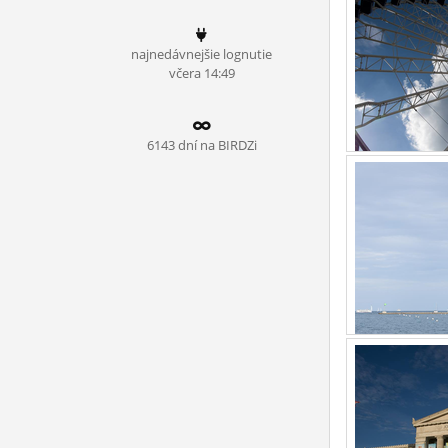
ĽUDIA
najnedávnejšie lognutie
MÔJ PROFIL
včera 14:49
NASTAVENIA
ROLETA
6143 dní na BIRDZi