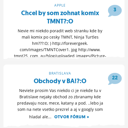
APPLE
ĽUDIA
3
Chcel by som zohnat komix
MÔJ PROFIL
TMNT?:O
NASTAVENIA
Nevie mi niekdo poradit web stranku kde by
mali komix po cesky TMNT, Ninja Turtles
ROLETA
hm???:O; ) http://forevergeek.
com/images/TMNTCover1. jpg http://www.
tmnt25. com. au/blog/uploaded_images/Picture-
39-794418. png http://media. comicvine. c
OTVOR FÓRUM »
BRATISLAVA
22
Obchody v BA!?:O
9. 9. 2010 00:15
Neviete prosim Vas niekdo ci je niekde tu v
Bratislave nejaky obchod zo zbranamy kde
predavaju noze, mece, katany a pod. ..lebo ja
som na nete vsetko prezrel a aj v googly som
hladal ale...
OTVOR FÓRUM »
24. 3. 2010 20:25