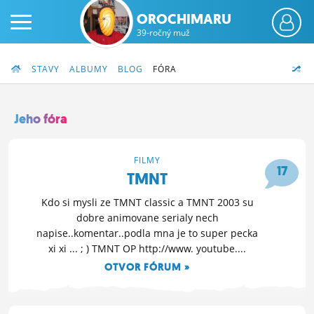
OROCHIMARU
39-ročný muž
STAVY
ALBUMY
BLOG
FÓRA
Jeho fóra
PRIHLÁS SA
FILMY
17
TMNT
ČINŽIAK
Kdo si mysli ze TMNT classic a TMNT 2003 su
FÓRUM
dobre animovane serialy nech
napise..komentar..podla mna je to super pecka
STATUSY
xi xi ... ; ) TMNT OP http://www. youtube....
OTVOR FÓRUM »
BLOGY
23. 12. 2010 19:48
OBRÁZKY