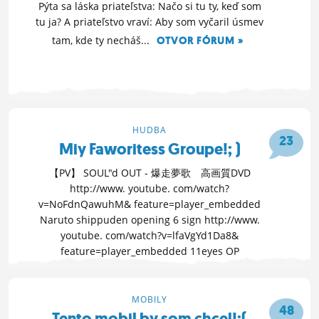
Pýta sa láska priateľstva: Načo si tu ty, keď som
tu ja? A priateľstvo vraví: Aby som vyčaril úsmev
tam, kde ty necháš...
OTVOR FÓRUM »
12. 3. 2010 01:23
HUDBA
23
Miy Faworitess Groupe!; )
【PV】 SOUL"d OUT - 爆走夢歌 高画質DVD
http://www. youtube. com/watch?
v=NoFdnQawuhM& feature=player_embedded
Naruto shippuden opening 6 sign http://www.
youtube. com/watch?v=lfaVgYd1Da8&
feature=player_embedded 11eyes OP
OTVOR FÓRUM »
11. 3. 2010 20:33
MOBILY
48
Tento mobil by som chcel!:(