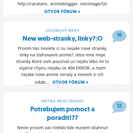
http://randomc. animeblogger. net/image/Str
OTVOR FÓRUM »
15. 3. 2010 23:43
ZAUJÍMAVÉ WEBY
10
New web-stranky, linky?:O
Prosim Vas neviete ci su nejake nove stranky,
linky na stahovanie anime?..lebo mne moje
stranky ktore som pouzival uz nejdu lebo mi to
viypise chynu nejaku ze 404 ERROR..a mam
nejake nove anime serialy a neviem si ich
nikde...
OTVOR FÓRUM »
15. 3. 2010 21:36
KRITIKA WEBSTRÁNOK
12
Potrebujem pomoct a
poradit!??
Nevie prosim vas niekdo kde mzoem stiahnut