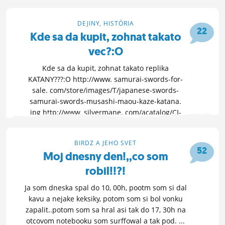
DEJINY, HISTÓRIA
22
Kde sa da kupit, zohnat takato
vec?:O
Kde sa da kupit, zohnat takato replika
KATANY???:O http://www. samurai-swords-for-
sale. com/store/images/T/japanese-swords-
samurai-swords-musashi-maou-kaze-katana.
jpg http://www. silvermane. com/acatalog/CI-
SH2073. jpg
OTVOR FÓRUM »
22. 3. 2010 22:26
BIRDZ A JEHO SVET
52
Moj dnesny den!,,co som
robil!!?!
Ja som dneska spal do 10, 00h, pootm som si dal
kavu a nejake keksiky, potom som si bol vonku
zapalit..potom som sa hral asi tak do 17, 30h na
otcovom notebooku som surffowal a tak pod. ...