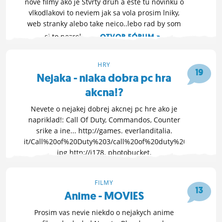
nove filmy ako je Stvrty druh a este tu novinku o
vlkodlakovi to neviem jak sa vola prosim lniky,
web stranky alebo take neico..lebo rad by som
si to pozrel... ...
OTVOR FÓRUM »
13. 3. 2010 23:25
HRY
19
Nejaka - niaka dobra pc hra
akcna!?
Nevete o nejakej dobrej akcnej pc hre ako je
napriklad!: Call Of Duty, Commandos, Counter
srike a ine... http://games. everlanditalia.
it/Call%20of%20Duty%203/call%20of%20duty%203.
jpg http://i178. photobucket.
com/albums/w262/djinn80/comman
OTVOR FÓRUM »
FILMY
13
Anime - MOVIES
13. 3. 2010 13:28
Prosim vas nevie niekdo o nejakych anime