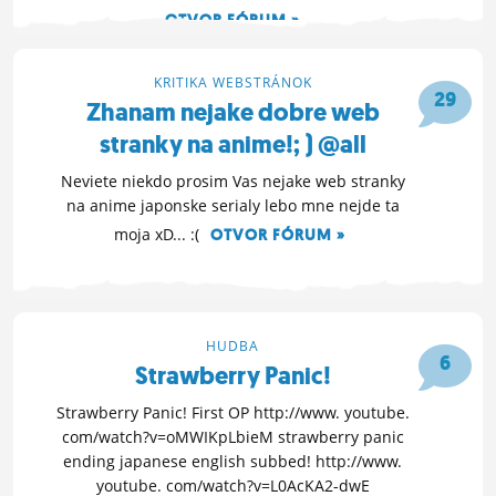
OTVOR FÓRUM »
21. 3. 2010 20:51
KRITIKA WEBSTRÁNOK
29
Zhanam nejake dobre web
stranky na anime!; ) @all
Neviete niekdo prosim Vas nejake web stranky
na anime japonske serialy lebo mne nejde ta
moja xD... :(
OTVOR FÓRUM »
20. 3. 2010 22:55
HUDBA
6
Strawberry Panic!
Strawberry Panic! First OP http://www. youtube.
com/watch?v=oMWIKpLbieM strawberry panic
ending japanese english subbed! http://www.
youtube. com/watch?v=L0AcKA2-dwE