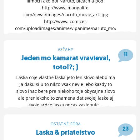
filmoch ako bol Naruto, Bleach a pod.
http://www. mangalife.
com/news/images/naruto_movie_art. jpg
http://www. comicer.
com/uploadimages/anime/vipanime/naruto_movie2.
jpg http://i39. tinypic. com/2
OTVOR FÓRUM »
VZŤAHY
11
13. 3. 2010 00:57
Jeden mo kamarat vravieval,
toto!?; )
Laska coje vlastne laska jeto len slovo alebo ma
ja daku silu to nikto vsak nevie lebo kazdy to
slovo inac bere pre niekoho toje obycajne slovo
ale preniekoho to znamena dat svojej laske aj
svoje srdce laska opcas zaslepuje...
OTVOR FÓRUM »
12. 3. 2010 16:27
OSTATNÉ FÓRA
23
Laska & priatelstvo