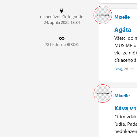
ĽUDIA
najnedávnejšie lognutie
Mixelle
MÔJ PROFIL
24.
apríla
2025 13:34
Agáta
NASTAVENIA
Všetci do 
ROLETA
7219 dní na BIRDZi
MUSÍME uro
vie, ze ni
cítiaceho ž
Blog
, 28. 11.
Mixelle
Káva v t
Cítim vďak
ľudia. Pad
nedokážem 