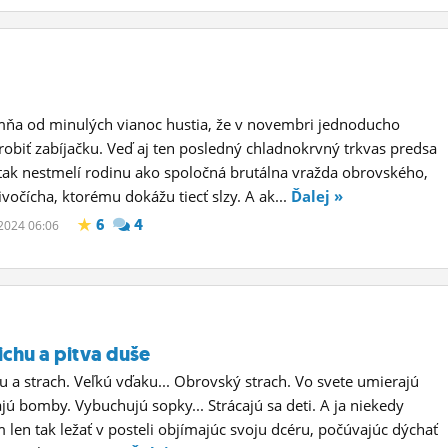
mňa od minulých vianoc hustia, že v novembri jednoducho
biť zabíjačku. Veď aj ten posledný chladnokrvný trkvas predsa
č tak nestmelí rodinu ako spoločná brutálna vražda obrovského,
ivočícha, ktorému dokážu tiecť slzy. A ak...
Ďalej »
6
4
 2024 06:06
ichu a pitva duše
u a strach. Veľkú vďaku... Obrovský strach. Vo svete umierajú
ajú bomby. Vybuchujú sopky... Strácajú sa deti. A ja niekedy
len tak ležať v posteli objímajúc svoju dcéru, počúvajúc dýchať