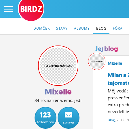
BIRDZ
DOMČEK
STAVY
ALBUMY
BLOG
FÓRA
Jej blog
PRIHLÁS SA
Mixelle
Milan a
ČINŽIAK
tajomst
FÓRUM
Mixelle
Môj vedúci
presvedčen
STATUSY
34-ročná žena, emo, jedi
extra pred
nevedeli 
BLOGY
123
Blog
, 7. 12. 
followerov
správa
OBRÁZKY