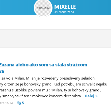
MIXELLE
34-ročná žena
 Zuzana alebo ako som sa stala strážcom
va
 sa volá Milan. Milan je rozvedený prešediveny seladón,
ý o tom že je bohovský grand. Keď potrebujem schváliť nejakú
raženú služobku poviem mu : "Milan, ty si bohovský grand ,
by sme vybaviť ten Smokovec koncom decembra...
Ďalej »
5
2024 16:14