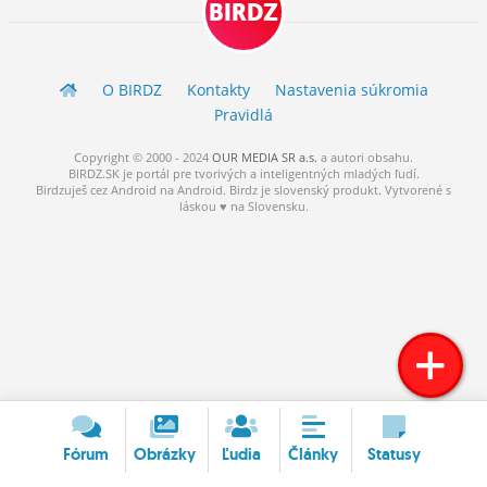
BIRDZ
ĽUDIA
MÔJ PROFIL
O BIRDZ
Kontakty
Nastavenia súkromia
NASTAVENIA
Pravidlá
ROLETA
Copyright © 2000 - 2024
OUR MEDIA SR a.s.
a
autori
obsahu.
BIRDZ.SK je portál pre tvorivých a inteligentných mladých ľudí.
Birdzuješ cez Android na Android. Birdz je slovenský produkt. Vytvorené s
láskou ♥ na Slovensku.
Fórum
Obrázky
Ľudia
Články
Statusy