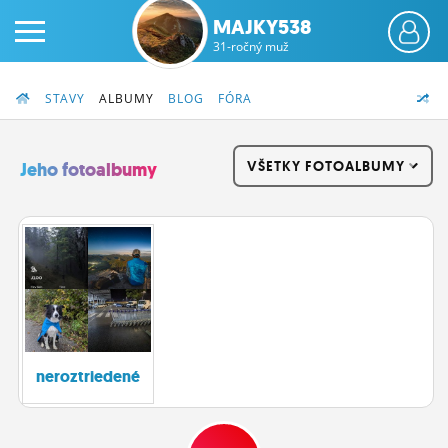
MAJKY538
31-ročný muž
STAVY
ALBUMY
BLOG
FÓRA
VŠETKY FOTOALBUMY
Jeho fotoalbumy
PRIHLÁS SA
ČINŽIAK
FÓRUM
STATUSY
neroztriedené
BLOGY
OBRÁZKY