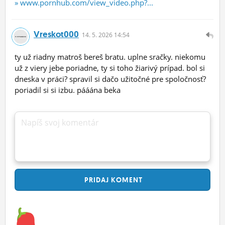
» www.pornhub.com/view_video.php?...
Vreskot000
14.
5.
2026 14:54
ty už riadny matroš bereš bratu. uplne sračky. niekomu
už z viery jebe poriadne, ty si toho žiarivý prípad. bol si
dneska v práci? spravil si dačo užitočné pre spoločnosť?
poriadil si si izbu. pááána beka
Napíš svoj komentár
PRIDAJ
KOMENT