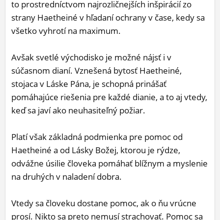
to prostredníctvom najrozličnejších inšpirácií zo
strany Haetheiné v hľadaní ochrany v čase, kedy sa
všetko vyhrotí na maximum.
Avšak svetlé východisko je možné nájsť i v
súčasnom dianí. Vznešená bytosť Haetheiné,
stojaca v Láske Pána, je schopná prinášať
pomáhajúce riešenia pre každé dianie, a to aj vtedy,
keď sa javí ako neuhasiteľný požiar.
Platí však základná podmienka pre pomoc od
Haetheiné a od Lásky Božej, ktorou je rýdze,
odvážne úsilie človeka pomáhať blížnym a myslenie
na druhých v naladení dobra.
Vtedy sa človeku dostane pomoc, ak o ňu vrúcne
prosí. Nikto sa preto nemusí strachovať. Pomoc sa