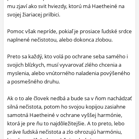
mu zjaví ako svit hviezdy, ktorú má Haetheiné na
svojej žiariacej prilbici.
Pomoc však nepríde, pokiaľ je prosiace ľudské srdce
naplnené nečistotou, alebo dokonca zlobou.
Preto sa každý, kto volá po ochrane seba samého i
svojich blízkych, musí vyvarovať zlého chcenia a
myslenia, alebo vnútorného naladenia povýšeného
a posmešného druhu.
Ak o to ale človek nedbá a bude sa v ňom nachádzať
silná nečistota, potom ho svojou kopijou zasiahne
samotná Haetheiné v ochrane vyššej harmónie,
ktorá je pre ňu to najdôležitejšie. A to preto, lebo
práve ľudská nečistota a zlo ohrozujú harmóniu,