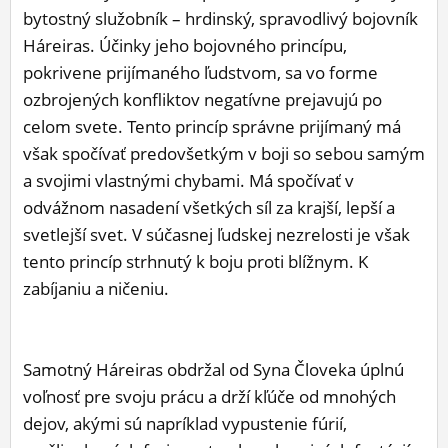
bytostný služobník – hrdinský, spravodlivý bojovník
ĽUDIA
Háreiras. Účinky jeho bojovného princípu,
MÔJ PROFIL
pokrivene prijímaného ľudstvom, sa vo forme
ozbrojených konfliktov negatívne prejavujú po
NASTAVENIA
celom svete. Tento princíp správne prijímaný má
ROLETA
však spočívať predovšetkým v boji so sebou samým
a svojimi vlastnými chybami. Má spočívať v
odvážnom nasadení všetkých síl za krajší, lepší a
svetlejší svet. V súčasnej ľudskej nezrelosti je však
tento princíp strhnutý k boju proti blížnym. K
zabíjaniu a ničeniu.
Samotný Háreiras obdržal od Syna Človeka úplnú
voľnosť pre svoju prácu a drží kľúče od mnohých
dejov, akými sú napríklad vypustenie fúrií,