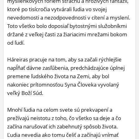
myšlienkových foriem strachu a hrozivých fantázií,
ktoré po tisícročia vytvárali ľudia vo svojej
nevedomosti a nezodpovednosti v cítení a myslení.
Toto všetko bolo doposiaľ bytostnými služobníkmi
držané z veľkej časti za žiariacimi mrežami bokom
od ľudí.
Háreiras pracuje na tom, aby sa začali rýchlejšie
napĺňať dávne zasľúbenia, predchádzajúce úplnej
premene ľudského života na Zemi, aby bol
nakoniec prítomnosťou Syna Človeka vyvolaný
veľký Boží Súd.
Mnohí ľudia na celom svete sú prekvapení a
prežívajú neistotu z toho, čo všetko sa deje a čo
začína narušovať ich zabehnutý spôsob života.
Ľudia nevedia ako tomu čeliť a začínajú vnímať