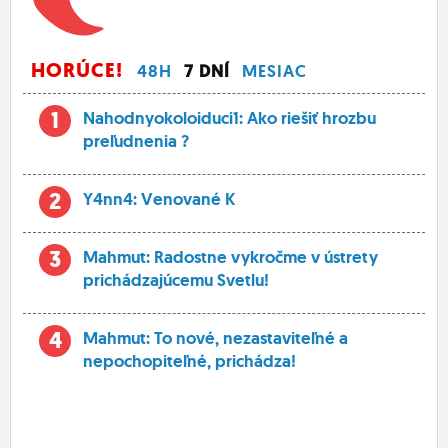
HORÚCE!
48H
7 DNÍ
MESIAC
1
Nahodnyokoloiduci1: Ako riešiť hrozbu
preľudnenia ?
2
Y4nn4: Venované K
3
Mahmut: Radostne vykročme v ústrety
prichádzajúcemu Svetlu!
4
Mahmut: To nové, nezastaviteľné a
nepochopiteľné, prichádza!