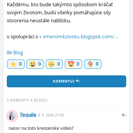
Každému, kto bude takýmto spôsobom kráčať
svojim životom, budú všetky pomáhajúce sily
stvorenia neustále nablízku.
v spolupráci s
» smeromkzivotu.blogspot.com/...
Blog
0
0
0
0
0
KOMENTUJ
2 KOMENTY K BLOGU
Tequila
8.
5.
2026 21:45
nazor na toto krestanske video?