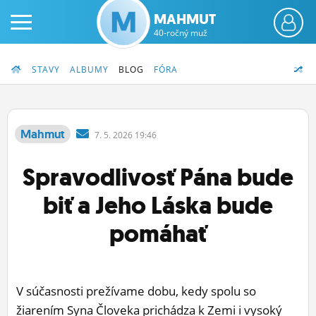
MAHMUT
40-ročný muž
STAVY
ALBUMY
BLOG
FÓRA
Mahmut
7.
5.
2026 19:46
PRIHLÁS SA
Spravodlivosť Pána bude
ČINŽIAK
biť a Jeho Láska bude
FÓRUM
pomáhať
STATUSY
BLOGY
V súčasnosti prežívame dobu, kedy spolu so
OBRÁZKY
žiarením Syna Človeka prichádza k Zemi i vysoký