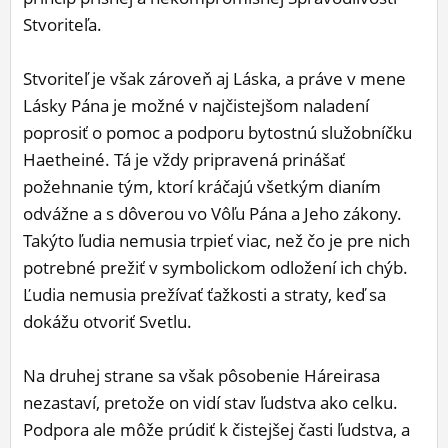
Stvoriteľa.
Stvoriteľ je však zároveň aj Láska, a práve v mene
Lásky Pána je možné v najčistejšom naladení
poprosiť o pomoc a podporu bytostnú služobníčku
Haetheiné. Tá je vždy pripravená prinášať
požehnanie tým, ktorí kráčajú všetkým dianím
odvážne a s dôverou vo Vôľu Pána a Jeho zákony.
Takýto ľudia nemusia trpieť viac, než čo je pre nich
potrebné prežiť v symbolickom odložení ich chýb.
Ľudia nemusia prežívať ťažkosti a straty, keď sa
dokážu otvoriť Svetlu.
Na druhej strane sa však pôsobenie Háreirasa
nezastaví, pretože on vidí stav ľudstva ako celku.
Podpora ale môže prúdiť k čistejšej časti ľudstva, a