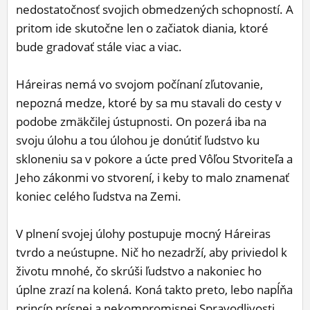
nedostatočnosť svojich obmedzených schopností. A
pritom ide skutočne len o začiatok diania, ktoré
bude gradovať stále viac a viac.
Háreiras nemá vo svojom počínaní zľutovanie,
nepozná medze, ktoré by sa mu stavali do cesty v
podobe zmäkčilej ústupnosti. On pozerá iba na
svoju úlohu a tou úlohou je donútiť ľudstvo ku
skloneniu sa v pokore a úcte pred Vôľou Stvoriteľa a
Jeho zákonmi vo stvorení, i keby to malo znamenať
koniec celého ľudstva na Zemi.
V plnení svojej úlohy postupuje mocný Háreiras
tvrdo a neústupne. Nič ho nezadrží, aby priviedol k
životu mnohé, čo skrúši ľudstvo a nakoniec ho
úplne zrazí na kolená. Koná takto preto, lebo napĺňa
princíp prísnej a nekompromisnej Spravodlivosti