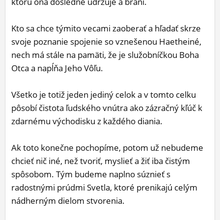
ktorú ona dôsledne udržuje a bráni.
Kto sa chce týmito vecami zaoberať a hľadať skrze
svoje poznanie spojenie so vznešenou Haetheiné,
nech má stále na pamäti, že je služobníčkou Boha
Otca a napĺňa Jeho Vôľu.
Všetko je totiž jeden jediný celok a v tomto celku
pôsobí čistota ľudského vnútra ako zázračný kľúč k
zdarnému východisku z každého diania.
Ak toto konečne pochopíme, potom už nebudeme
chcieť nič iné, než tvoriť, myslieť a žiť iba čistým
spôsobom. Tým budeme naplno súznieť s
radostnými prúdmi Svetla, ktoré prenikajú celým
nádherným dielom stvorenia.