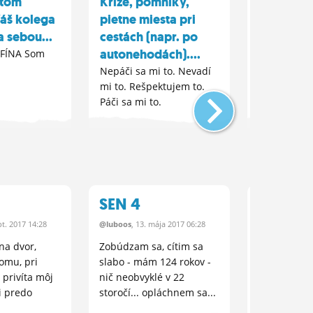
stom
Kríže, pomníky,
Názov pie
Váš kolega
pietne miesta pri
interpreta
a sebou...
cestách (napr. po
Refrén piesn
ktoru hlad
autonehodách)....
FÍNA Som
hladam , k
Nepáči sa mi to. Nevadí
padám pad
mi to. Rešpektujem to.
? Prosííííííííí
Páči sa mi to.
SEN 4
SEN 3
t.
2017 14:28
@luboos
, 13.
mája
2017 06:28
@luboos
, 24.
m
na dvor,
Zobúdzam sa, cítim sa
Ocitám sa v
omu, pri
slabo - mám 124 rokov -
vykonávam 
privíta môj
nič neobvyklé v 22
fotografa - 
i predo
storočí... opláchnem sa...
pred začia
predstaveni