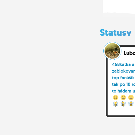
Statusy
Lub
458katka 
zablokovan
top fanúši
tak po 10 
to hádam u