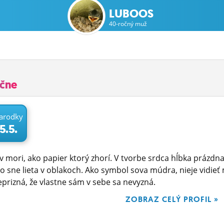
LUBOOS
40-ročný muž
učne
arodky
5.5.
 mori, ako papier ktorý zhorí. V tvorbe srdca hĺbka prázdna,
o sne lieta v oblakoch. Ako symbol sova múdra, nieje vidi
prizná, že vlastne sám v sebe sa nevyzná.
ZOBRAZ CELÝ PROFIL »