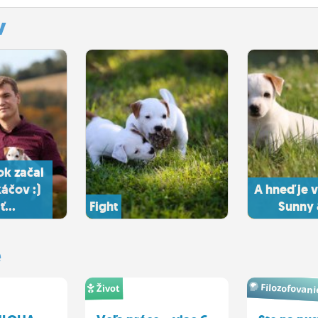
y
ok začal
káčov :)
A hneď je v
ť...
Fight
Sunny 
e
Filozofovani
Život