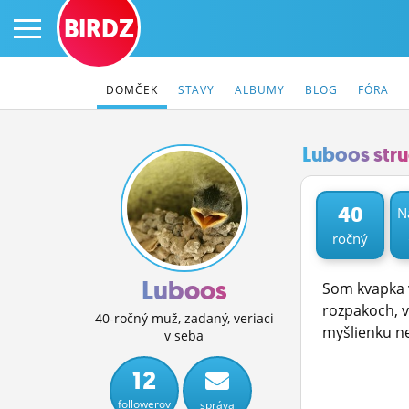
BIRDZ
DOMČEK
STAVY
ALBUMY
BLOG
FÓRA
Luboos str
PRIHLÁS SA
40
N
ročný
ČINŽIAK
FÓRUM
Luboos
Som kvapka v
rozpakoch, v
STATUSY
40-ročný muž, zadaný, veriaci
myšlienku ne
v seba
BLOGY
12
OBRÁZKY
followerov
správa