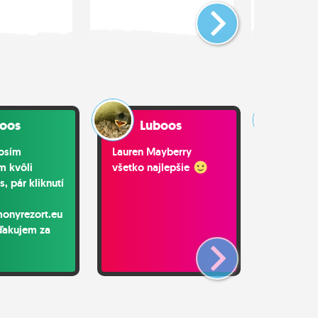
využívam...
oos
Luboos
Lu
rosím
Lauren Mayberry
GRAPE !!!!!
m kvôli
všetko najlepšie
, pár kliknutí
onyrezort.eu
ďakujem za