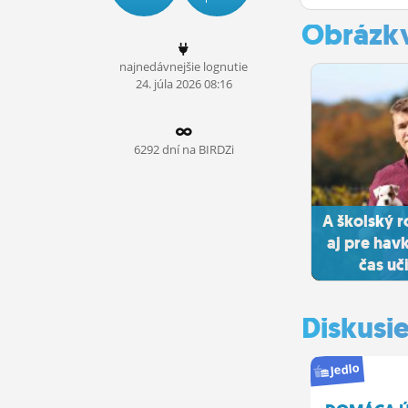
ĽUDIA
Obrázk
MÔJ PROFIL
najnedávnejšie lognutie
24.
júla
2026 08:16
NASTAVENIA
ROLETA
6292 dní na BIRDZi
A školský r
aj pre hav
čas uči
Diskusi
Jedlo