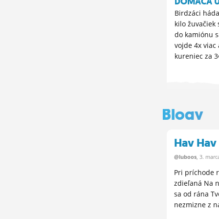
DOMÁCA 
Birdzáci háda
kilo žuvačiek 
do kamiónu s
vojde 4x viac
kureniec za 3€
Blogy
Hav Hav
@luboos
, 3.
marc
Pri príchode 
zdieľaná Na ná
sa od rána Tv
nezmizne z ná