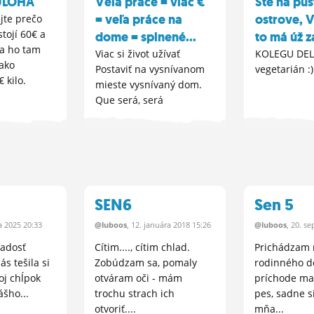
ÚLOHA
Veľa práce = viac €
Ste na pu
= veľa práce na
ostrove, 
jte prečo
stojí 60€ a
dome = splnené...
to má úž z
a ho tam
Viac si život užívať
KOLEGU DEL
 ako
Postaviť na vysnívanom
vegetarián :)
 kilo.
mieste vysnívaný dom.
Que será, será
SEN6
Sen 5
a
2025 20:33
@luboos
, 12.
januára
2018 15:26
@luboos
, 20.
sep
radosť
Cítim...., cítim chlad.
Prichádzam 
s tešila si
Zobúdzam sa, pomaly
rodinného d
oj chĺpok
otváram oči - mám
príchode ma 
šho...
trochu strach ich
pes, sadne s
otvoriť....
mňa...