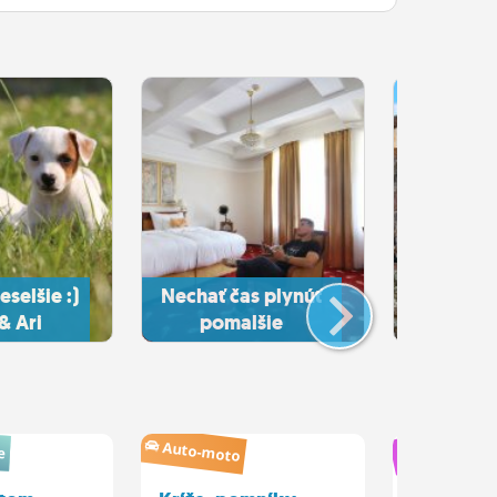
eselšie :)
Nechať čas plynúť
& Ari
pomalšie
Hudba
Auto-moto
e