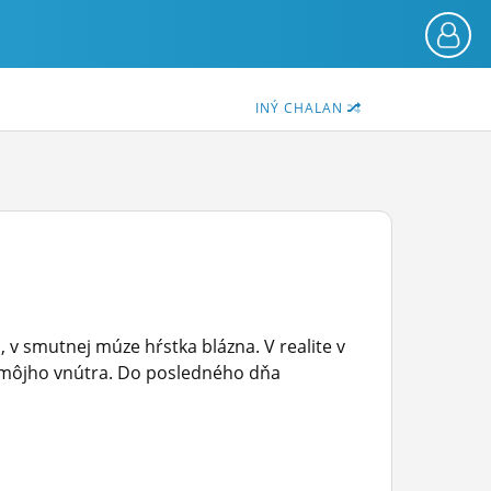
INÝ CHALAN
 v smutnej múze hŕstka blázna. V realite v
eť môjho vnútra. Do posledného dňa