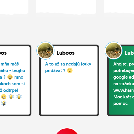
oos
Luboos
Lub
a mňa máš
A to už sa nedajú fotky
Ahojte, p
ého - tvojho
pridávať ?
potrebuje
ka ?
mno
google ads
rokoch som si
na stránku
ž odtrpel
www.harm
Moc krát 
pomoc.