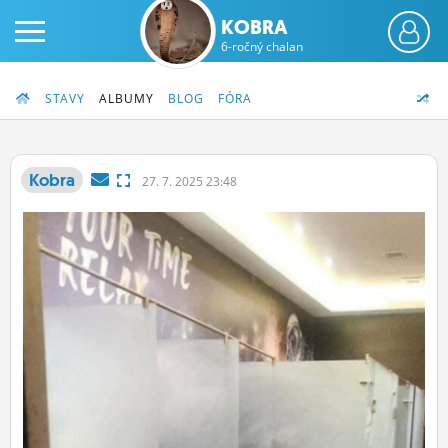
KOBRA
6-ročný chalan
STAVY
ALBUMY
BLOG
FÓRA
Kobra
27.
7.
2025 23:48
PRIHLÁS SA
ČINŽIAK
FÓRUM
STATUSY
BLOGY
OBRÁZKY