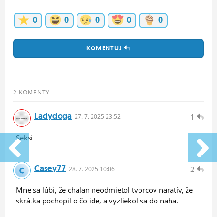
0
0
0
0
0
KOMENTUJ
2 KOMENTY
Ladydoga
1
27.
7.
2025 23:52
Seksi
Casey77
2
28.
7.
2025 10:06
Mne sa lúbi, že chalan neodmietol tvorcov naratív, že
skrátka pochopil o čo ide, a vyzliekol sa do naha.