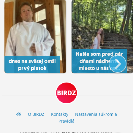
Našla som pred pár
dnes na svätej omši
dňami nádherné
prvý piatok
miesto u nás na...
BIRDZ
O BIRDZ
Kontakty
Nastavenia súkromia
Pravidlá
Copyright © 2000 - 2024
OUR MEDIA SR a.s.
a
autori
obsahu.