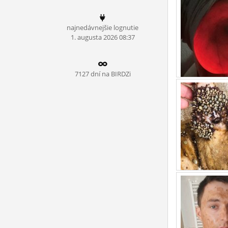
ĽUDIA
najnedávnejšie lognutie
MÔJ PROFIL
1.
augusta
2026 08:37
NASTAVENIA
ROLETA
7127 dní na BIRDZi