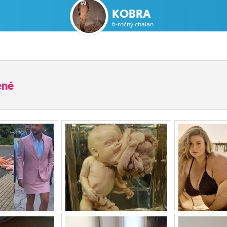
KOBRA
6-ročný chalan
ené