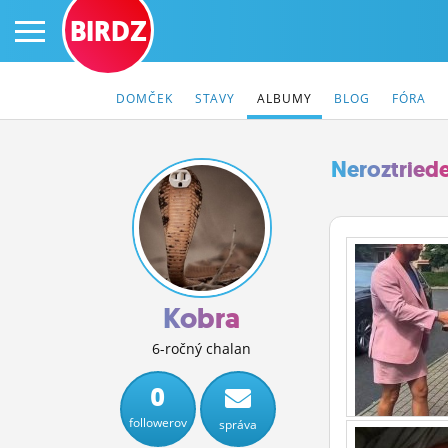
BIRDZ
DOMČEK
STAVY
ALBUMY
BLOG
FÓRA
Neroztried
PRIHLÁS SA
ČINŽIAK
FÓRUM
Kobra
STATUSY
6-ročný chalan
BLOGY
0
followerov
správa
OBRÁZKY