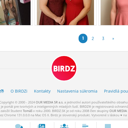
1
2
3
»
BIRDZ
O BIRDZ
i
Kontakty
Nastavenia súkromia
Pravidlá
pou
Copyright © 2000 - 2024
OUR MEDIA SR a.s.
a
jednotliví
autori
používateľského
obsahu
je portál pre tvorivých a inteligentných mladých ľudí.
BIRDZ® je registrovaná ochrann
založil študent
Tomáš
v roku 2000. BIRDZ.SK je od roku 2008 člen skupiny
OUR MEDIA S
cez Chrome 131.0.0.0 na Mac OS X. Birdz je slovenský produkt. Vytvorené s láskou ♥ na