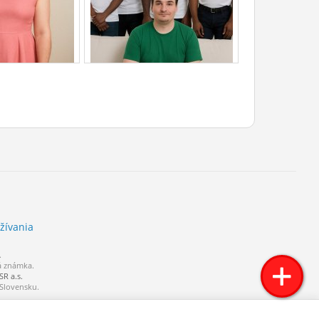
žívania
.
á známka.
R a.s.
 Slovensku.