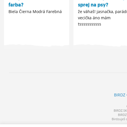
farba?
sprej na psy?
Biela Čierna Modrá Farebná
že váhaš! jasnačka, pará
vecička áno mám
tsssssssssss
BIRDZ
BIRDZ.SK 
BIRDZ 
Birdzuješ 