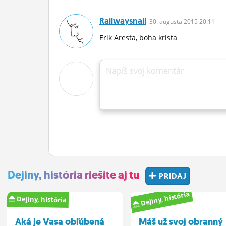
Railwaysnail
30.
augusta
2015 20:11
Erik Aresta, boha krista
Napíš svoj komentár
Dejiny, história riešite aj tu
PRIDAJ
Dejiny, história
Dejiny, história
Aká je Vasa obľúbená
Máš už svoj obranný