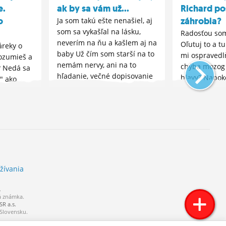
e.
ak by sa vám už...
Richard po
o
záhrobia?
Ja som takú ešte nenašiel, aj
som sa vykašľal na lásku,
Radosťou som
neverím na ňu a kašlem aj na
Oľutuj to a tu 
áreky o
baby Už čím som starší na to
mi ospravedlň
rozumieš a
nemám nervy, ani na to
chýba mozog a
? Nedá sa
hľadanie, večné dopisovanie
hlavy? Napok
" ako
si s niekým iným. Mne sa...
našiel aby so
keby to
poslať pozdra
rvány.
Nech ide dop
tomu, že v
nemal...
žívania
.
á známka.
R a.s.
 Slovensku.