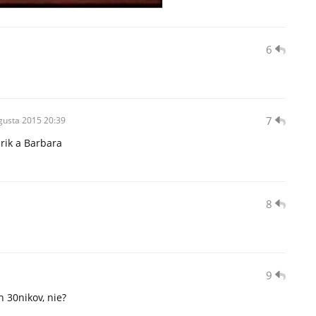
6
7
gusta
2015 20:39
rik a Barbara
8
9
h 30nikov, nie?