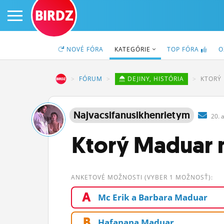
BIRDZ
NOVÉ
FÓRA
KATEGÓRIE
TOP
FÓRA
O
BIRDZ
FÓRUM
DEJINY, HISTÓRIA
KTORÝ
PRIHLÁS SA
Najvacsifanusikhenrietym
20.
ČINŽIAK
Ktorý Maduar 
FÓRUM
STATUSY
ANKETOVÉ MOŽNOSTI (VYBER 1 MOŽNOSŤ):
A
BLOGY
Mc Erik a Barbara Maduar
OBRÁZKY
B
Hafanana Maduar