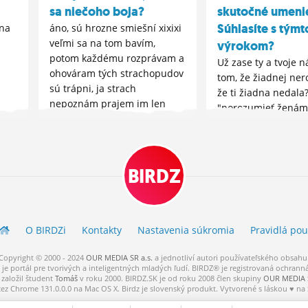
sa niečoho boja?
skutočné umeni
Súhlasíte s týmt
dna
áno, sú hrozne smiešní xixixi
veľmi sa na tom bavím,
výrokom?
potom každému rozprávam a
Už zase ty a tvoje n
ohováram tých strachopudov
tom, že žiadnej ne
sú trápni, ja strach
že ti žiadna nedala
nepoznám prajem im len
"porozumieť ženám
viac a viac strachu
celku. Hovoríš, ako 
bolo dosiahnutie Ni
Hľadáš validáciu k 
tridsiatke si nikdy 
BIRDZ
O BIRDZ
i
Kontakty
Nastavenia súkromia
Pravidlá
pou
Copyright © 2000 - 2024
OUR MEDIA SR a.s.
a
jednotliví
autori
používateľského
obsahu
je portál pre tvorivých a inteligentných mladých ľudí.
BIRDZ® je registrovaná ochrann
založil študent
Tomáš
v roku 2000. BIRDZ.SK je od roku 2008 člen skupiny
OUR MEDIA S
cez Chrome 131.0.0.0 na Mac OS X. Birdz je slovenský produkt. Vytvorené s láskou ♥ na