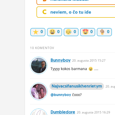
ĽUDIA
C
neviem, o čo tu ide
MÔJ PROFIL
NASTAVENIA
0
0
0
0
0
ROLETA
10 KOMENTOV
Bunnyboy
20.
augusta
2015 15:27
Tyyyy kokos barmana
....
Najvacsifanusikhenrietym
20.
au
čooo?
@bunnyboy
Dumbledore
20.
augusta
2015 16:29