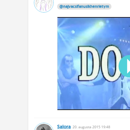
@najvacsifanusikhenrietym
Salora
20.
augusta
2015 19:48