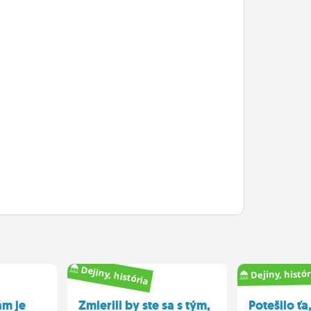
Dejiny, história
Dejiny, histór
ám je
Zmierili by ste sa s tým,
Potešilo ťa