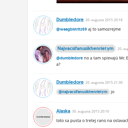
Dumbledore
20.
augusta
2015 20:18
aj to samozrejme
@waagbistritz69
Najvacsifanusikhenrietym
20.
au
no a tam spievajú Mc E
@dumbledore
a?
Dumbledore
20.
augusta
2015 21:30
jo
@najvacsifanusikhenrietym
Alaska
30.
augusta
2015 20:10
toto sa pusta o tretej rano na oslavac