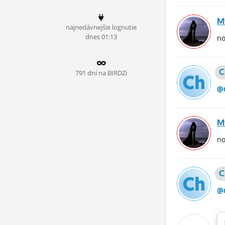
ĽUDIA
M
najnedávnejšie lognutie
MÔJ PROFIL
dnes 01:13
no
NASTAVENIA
C
ROLETA
791 dní na BIRDZi
@m
M
no
C
@m