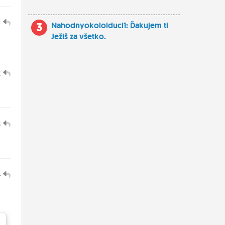
1
3
Nahodnyokoloiduci1: Ďakujem ti
Ježiš za všetko.
2
3
4