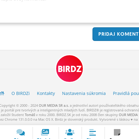
PRIDAJ
KOMENT
BIRDZ
O BIRDZ
i
Kontakty
Nastavenia súkromia
Pravidlá
pou
Copyright © 2000 - 2024
OUR MEDIA SR a.s.
a
jednotliví
autori
používateľského
obsahu
je portál pre tvorivých a inteligentných mladých ľudí.
BIRDZ® je registrovaná ochrann
založil študent
Tomáš
v roku 2000. BIRDZ.SK je od roku 2008 člen skupiny
OUR MEDIA S
cez Chrome 131.0.0.0 na Mac OS X. Birdz je slovenský produkt. Vytvorené s láskou ♥ na