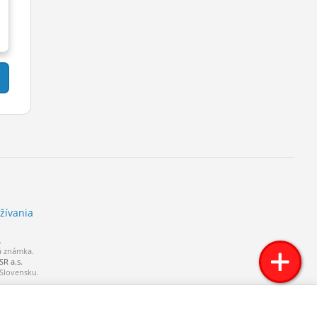
žívania
.
á známka.
R a.s.
 Slovensku.