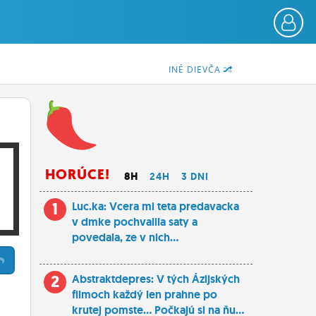
INÉ DIEVČA
HORÚCE!
8H
24H
3 DNI
1
Luc.ka: Vcera mi teta predavacka
v dmke pochvalila saty a
povedala, ze v nich...
2
Abstraktdepres: V tých Ázijských
filmoch každý len prahne po
krutej pomste... Počkajú si na ňu...