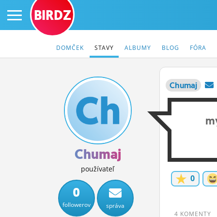
BIRDZ
DOMČEK
STAVY
ALBUMY
BLOG
FÓRA
Chumaj
PRIHLÁS SA
my
ČINŽIAK
FÓRUM
Chumaj
STATUSY
používateľ
0
BLOGY
0
followerov
správa
OBRÁZKY
4 KOMENTY