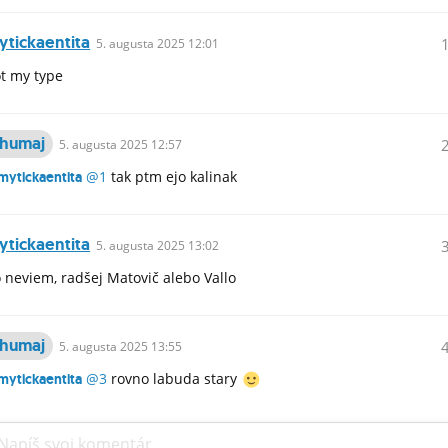
ytickaentita
5.
augusta
2025 12:01
t my type
humaj
5.
augusta
2025 12:57
@1
tak ptm ejo kalinak
ytickaentita
ytickaentita
5.
augusta
2025 13:02
 neviem, radšej Matovič alebo Vallo
humaj
5.
augusta
2025 13:55
@3
rovno labuda stary
ytickaentita
Napíš svoj komentár