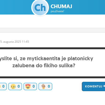
CHUMAJ
používateľ
5.
augusta
2025 11:45
slite si, ze mytickaentita je platonicky
zalubena do fikiho sulika?
0
0
0
0
KOMENTUJ