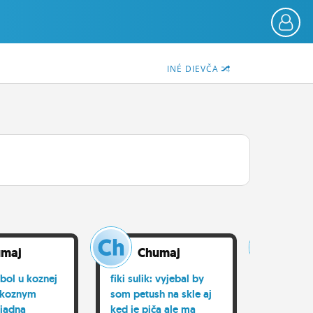
INÉ DIEVČA
umaj
Chumaj
Ch
bol u koznej
fiki sulik: vyjebal by
dali by s
 koznym
som petush na skle aj
kundy vik
iadna
ked je piča ale ma
ano