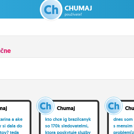
CHUMAJ
používateľ
učne
maj
Chumaj
Ch
arina a ake
kto chce ig brazilcanyk
dnes som 
 si dala do
so 170k sledovatelmi,
s mensim
stov? teda
ktora poskytuje sluzby
problem(z