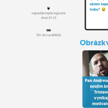
okrem kape
ĽUDIA
truby?
najnedávnejšie lognutie
MÔJ PROFIL
dnes 01:13
NASTAVENIA
ROLETA
791 dní na BIRDZi
Obrázk
Pan Andrew
svojim b
Trista
vynika
motivato