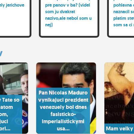
ly jerichove
pre panov v ba? (videl
pohlavna 
som ju dvakrat
naznacil s
nazivo,ale nebol som u
platim ste
nej)
som sa ci
týmto poh
odpoved: 
nemohli le
y
kurvu sta
Pan Nicolas Maduro
 Tate so
vynikajuci prezident
ratom
venezuely bol dnes
nom,
fasisticko-
juci
imperialistickymi
ri...
usa...
Mam velky 