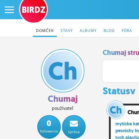
BIRDZ
DOMČEK
STAVY
ALBUMY
BLOG
FÓRA
Chumaj str
PRIHLÁS SA
ČINŽIAK
Statusy
FÓRUM
Chumaj
STATUSY
používateľ
Chu
BLOGY
0
myticka kat
pesnicky by
followerov
správa
OBRÁZKY
tych playli