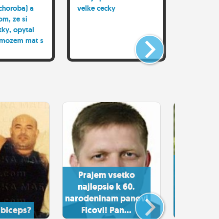
choroba) a
velke cecky
om, ze si
tky, opytal
 mozem mat s
lavný styk a
ale co by ste
n nakazte tu
ru
Pani M
Prajem vsetko
Simkov
najlepsie k 60.
vynik
narodeninam panovi
ministerk
biceps?
Ficovi! Pan...
ako 