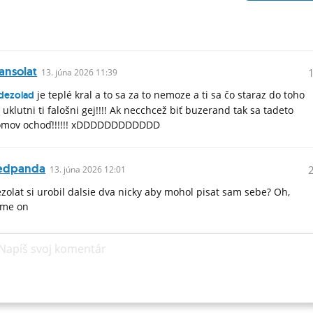
ansolat
13.
júna
2026 11:39
je teplé kral a to sa za to nemoze a ti sa čo staraz do toho
dezolad
 uklutni ti falošni gej!!!! Ak necchcež biť buzerand tak sa tadeto
mov ochoď!!!!!! xDDDDDDDDDDDD
edpanda
13.
júna
2026 12:01
zolat si urobil dalsie dva nicky aby mohol pisat sam sebe? Oh,
ome on
Napíš svoj komentár