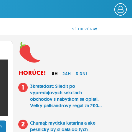
INÉ DIEVČA
HORÚCE!
8H
24H
3 DNI
1
3kratadost: Sliedit po
vypredajovych sekciach
obchodov s nabytkom sa oplati.
Velky palisandrovy regal za 200...
2
Chumaj: myticka katarina a ake
pesnicky by si dala do tych