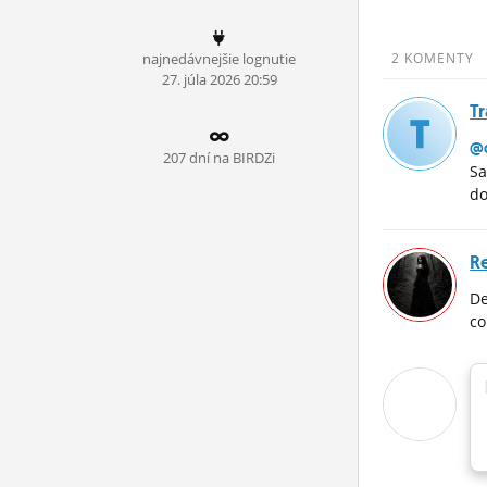
ĽUDIA
najnedávnejšie lognutie
2 KOMENTY
MÔJ PROFIL
27.
júla
2026 20:59
Tr
NASTAVENIA
@
ROLETA
207 dní na BIRDZi
Sa
do
R
De
c