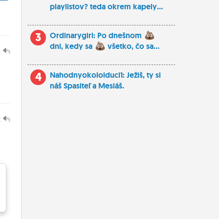
playlistov? teda okrem kapely...
3
Ordinarygirl: Po dnešnom
dni, kedy sa
všetko, čo sa...
1
4
Nahodnyokoloiduci1: Ježiš, ty si
náš Spasiteľ a Mesiáš.
2