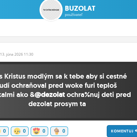
BUZOLAT
používateľ
13.
júna
2026 11:30
is Kristus modlým sa k tebe aby si cestné
ľudí ochraňoval pred woke furi teploš
kalmi ako &
@dezolat
ochra%nuj deti pred
dezolat prosym ta
0
0
0
0
KOMENTUJ