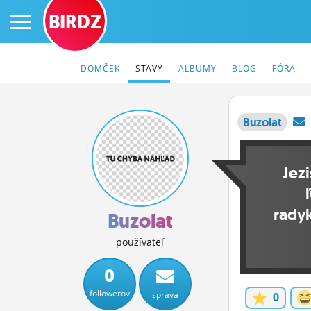
BIRDZ
DOMČEK
STAVY
ALBUMY
BLOG
FÓRA
Buzolat
PRIHLÁS SA
Jez
ČINŽIAK
rady
FÓRUM
Buzolat
STATUSY
používateľ
BLOGY
0
followerov
správa
0
OBRÁZKY