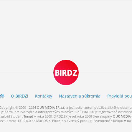
BIRDZ
O BIRDZ
i
Kontakty
Nastavenia súkromia
Pravidlá
pou
Copyright © 2000 - 2024
OUR MEDIA SR a.s.
a
jednotliví
autori
používateľského
obsahu
je portál pre tvorivých a inteligentných mladých ľudí.
BIRDZ® je registrovaná ochrann
založil študent
Tomáš
v roku 2000. BIRDZ.SK je od roku 2008 člen skupiny
OUR MEDIA S
cez Chrome 131.0.0.0 na Mac OS X. Birdz je slovenský produkt. Vytvorené s láskou ♥ na