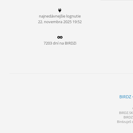
ĽUDIA
najnedávnejšie lognutie
MÔJ PROFIL
22.
novembra
2025 19:52
NASTAVENIA
ROLETA
7203 dní na BIRDZi
BIRDZ
BIRDZ.SK 
BIRDZ 
Birdzuješ 