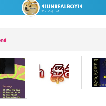
41UNREALBOY14
31-ročný muž
ené