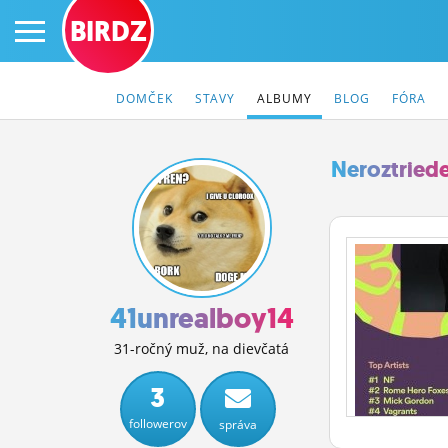
BIRDZ
DOMČEK
STAVY
ALBUMY
BLOG
FÓRA
Neroztried
PRIHLÁS SA
ČINŽIAK
FÓRUM
41unrealboy14
STATUSY
31-ročný muž, na dievčatá
BLOGY
3
followerov
správa
OBRÁZKY