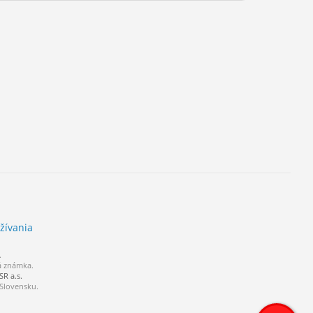
žívania
.
á známka.
R a.s.
 Slovensku.