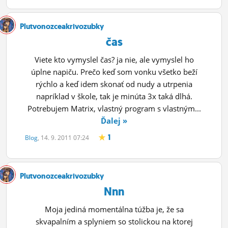
Plutvonozceakrivozubky
čas
Viete kto vymyslel čas? ja nie, ale vymyslel ho
úplne napiču. Prečo keď som vonku všetko beží
rýchlo a keď idem skonať od nudy a utrpenia
napríklad v škole, tak je minúta 3x taká dlhá.
Potrebujem Matrix, vlastný program s vlastným...
Ďalej »
1
Blog
, 14. 9. 2011 07:24
Plutvonozceakrivozubky
Nnn
Moja jediná momentálna túžba je, že sa
skvapalním a splyniem so stolickou na ktorej