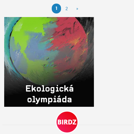
1
2
»
BIRDZ