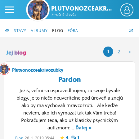
PLUTVONOZCEAKR...
7-ročné dievča
STAVY
ALBUMY
BLOG
FÓRA
1
2
»
Jej blog
PRIHLÁS SA
Plutvonozceakrivozubky
Pardon
ČINŽIAK
Ježiš, veľmi sa ospravedlňujem, za svoje bývalé
FÓRUM
blogy, je to niečo neuveriteľne pod úroveň a znejú
ako by ma vychovali mravcožrúti. Ale keďže
STATUSY
neviem, ako ich vymazať tak tak Vám treba!
Pokračujem teda, ako už klasicky psychickým
BLOGY
autizmom:...
Ďalej »
OBRÁZKY
4
1
Blog
, 26. 1. 2019 05:44