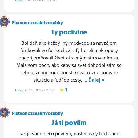
Plutvonozceakrivozubky
Ty podivine
Bol deň ako každý iný-medvede sa navzájom
fúrikovali vo fúrikoch, žirafy horeli a oktopusy
znepríjemňovali život otravným sťažovaním sa.
Mala som pocit, ako keby sa svet dohodol sám so
sebou, že mi bude podstrkovať rôzne podivné
situácie a ľudí do cesty, ...
Ďalej »
1
Blog
, 9. 11. 2012 04:47
Plutvonozceakrivozubky
Já ti povíím
Tak ja vám niečo poviem, nasledovný text bude