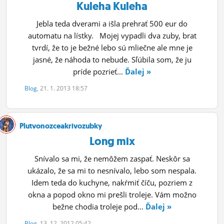
Kuleha Kuleha
Jebla teda dverami a išla prehrať 500 eur do
automatu na lístky. Mojej vypadli dva zuby, brat
tvrdí, že to je bežné lebo sú mliečne ale mne je
jasné, že náhoda to nebude. Sľúbila som, že ju
príde pozrieť...
Ďalej »
Blog
, 21. 1. 2013 18:57
Plutvonozceakrivozubky
Long mix
Snívalo sa mi, že nemôžem zaspať. Neskôr sa
ukázalo, že sa mi to nesnívalo, lebo som nespala.
Idem teda do kuchyne, nakŕmiť číču, pozriem z
okna a popod okno mi prešli troleje. Vám možno
bežne chodia troleje pod...
Ďalej »
Blog
, 13. 12. 2012 05:42