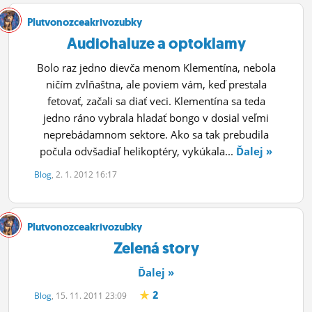
Plutvonozceakrivozubky
Audiohaluze a optoklamy
Bolo raz jedno dievča menom Klementína, nebola
ničím zvlňaštna, ale poviem vám, keď prestala
fetovať, začali sa diať veci. Klementína sa teda
jedno ráno vybrala hladať bongo v dosial veľmi
neprebádamnom sektore. Ako sa tak prebudila
počula odvšadiaľ helikoptéry, vykúkala...
Ďalej »
Blog
, 2. 1. 2012 16:17
Plutvonozceakrivozubky
Zelená story
Ďalej »
2
Blog
, 15. 11. 2011 23:09