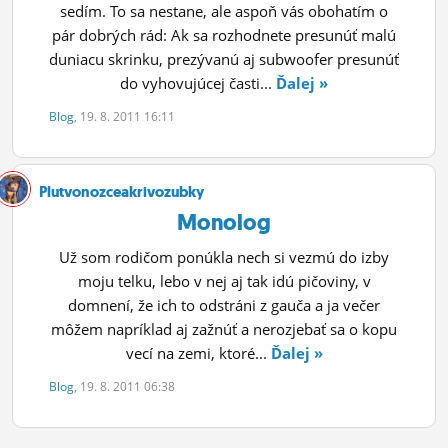
sedím. To sa nestane, ale aspoň vás obohatím o
pár dobrých rád: Ak sa rozhodnete presunúť malú
duniacu skrinku, prezývanú aj subwoofer presunúť
do vyhovujúcej časti...
Ďalej »
Blog
, 19. 8. 2011 16:11
Plutvonozceakrivozubky
Monolog
Už som rodičom ponúkla nech si vezmú do izby
moju telku, lebo v nej aj tak idú pičoviny, v
domnení, že ich to odstráni z gauča a ja večer
môžem napríklad aj zažnúť a nerozjebať sa o kopu
vecí na zemi, ktoré...
Ďalej »
Blog
, 19. 8. 2011 06:38