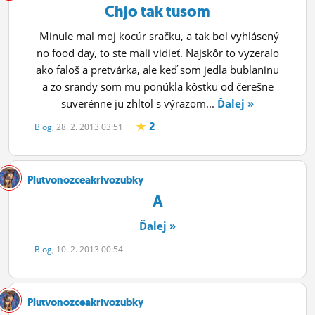
Chjo tak tusom
Minule mal moj kocúr sračku, a tak bol vyhlásený
no food day, to ste mali vidieť. Najskôr to vyzeralo
ako faloš a pretvárka, ale keď som jedla bublaninu
a zo srandy som mu ponúkla kôstku od čerešne
suverénne ju zhltol s výrazom...
Ďalej »
2
Blog
, 28. 2. 2013 03:51
Plutvonozceakrivozubky
A
Ďalej »
Blog
, 10. 2. 2013 00:54
Plutvonozceakrivozubky