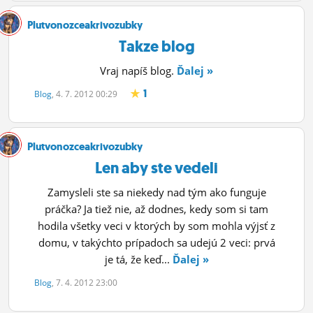
Plutvonozceakrivozubky
Takze blog
Vraj napíš blog.
Ďalej »
1
Blog
, 4. 7. 2012 00:29
Plutvonozceakrivozubky
Len aby ste vedeli
Zamysleli ste sa niekedy nad tým ako funguje
práčka? Ja tiež nie, až dodnes, kedy som si tam
hodila všetky veci v ktorých by som mohla výjsť z
domu, v takýchto prípadoch sa udejú 2 veci: prvá
je tá, že keď...
Ďalej »
Blog
, 7. 4. 2012 23:00