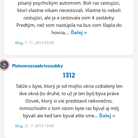
písaný psychickým autizmom. Boli raz cestujúci,
ktorí vlastne nikam necestovali. Vlastne to neboli
cestujúci, ale ja a cestovala som 4 zastávky.
Predtým, než som nastúpila na bus som šlapla do
hovna,...
Ďalej »
Blog
, 7. 11. 2012 03:30
Plutvonozceakrivozubky
1312
Takže v byte, ktorý je od mojho okna vzdialený len
dve okná (to druhé, to už je ten byt) býva práve
človek, ktorý si vie predstaviť nekonečno,
mimochodm v tom istom byte raz býval aj môj
bývalí ale keď tam býval ešte sme...
Ďalej »
Blog
, 21. 7. 2012 19:09