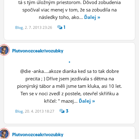
tá s tým úložným priestorom. Dôvod zobudenia
spočíval viac menej v tom, že sa zobudila na
následky toho, ako...
Ďalej »
1
Blog
, 2. 7. 2013 23:26
Plutvonozceakrivozubky
.
@die -anka....akoze dianka ked sa to tak dobre
precita ; ) Dříve jsem jezdívala s dětma na
pionýrský tábor a měli jsme tam kluka, asi 10 let.
Ten se v noci zvedl z postele, otevřel skříňku a
křičel: " mazej...
Ďalej »
3
Blog
, 20. 4. 2013 18:27
Plutvonozceakrivozubky