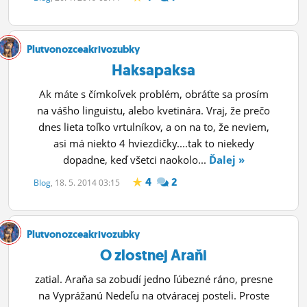
ĽUDIA
MÔJ PROFIL
Plutvonozceakrivozubky
Haksapaksa
NASTAVENIA
Ak máte s čímkoľvek problém, obráťte sa prosím
ROLETA
na vášho linguistu, alebo kvetinára. Vraj, že prečo
dnes lieta toľko vrtulníkov, a on na to, že neviem,
asi má niekto 4 hviezdičky....tak to niekedy
dopadne, keď všetci naokolo...
Ďalej »
4
2
Blog
, 18. 5. 2014 03:15
Plutvonozceakrivozubky
O zlostnej Araňi
zatial. Araňa sa zobudí jedno ľúbezné ráno, presne
na Vyprážanú Nedeľu na otváracej posteli. Proste