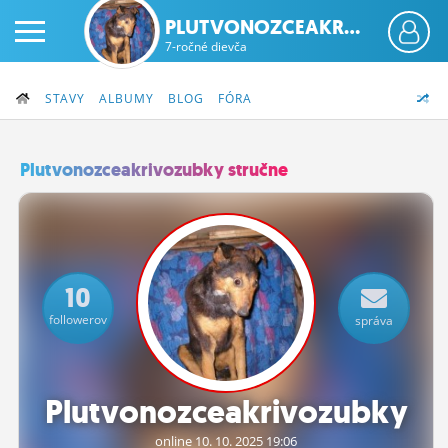
PLUTVONOZCEAKR...
7-ročné dievča
STAVY
ALBUMY
BLOG
FÓRA
Plutvonozceakrivozubky stručne
PRIHLÁS SA
ČINŽIAK
10
FÓRUM
followerov
správa
STATUSY
BLOGY
Plutvonozceakrivozubky
OBRÁZKY
online 10.
10.
2025 19:06