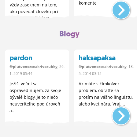
komente
vždy zaseknem na tom,
ako povedať človeku pri
pokladni za či idem
platiť.... buď to hovorím
divne, alebo sa tak
Blogy
predavači len tvária, takže
som sa rozhodla zistiť čo...
pardon
haksapaksa
@plutvonozceakrivozubky
, 26.
@plutvonozceakrivozubky
, 18.
1.
2019 05:44
5.
2014 03:15
Ježiš, veľmi sa
Ak máte s čímkoľvek
ospravedlňujem, za svoje
problém, obráťte sa
bývalé blogy, je to niečo
prosím na vášho linguistu,
neuveriteľne pod úroveň
alebo kvetinára. Vraj,...
a...