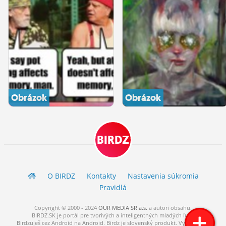
Obrázok
Obrázok
BIRDZ
O BIRDZ
Kontakty
Nastavenia súkromia
Pravidlá
Copyright © 2000 - 2024
OUR MEDIA SR a.s.
a
autori
obsahu.
BIRDZ.SK je portál pre tvorivých a inteligentných mladých ľudí.
Birdzuješ cez Android na Android. Birdz je slovenský produkt. Vytvorené s