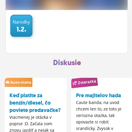
ĽUDIA
MÔJ PROFIL
Narodky
1.2.
NASTAVENIA
ROLETA
Diskusie
Zvieratká
Auto-moto
Keď platíte za
Pre majitelov hada
benzín/diesel, čo
Caute banda, na uvod
chcem len to, ze toto je
poviete predavačke?
seriozna otazka, tak
Viacmenej je otázka v
opovazte si robit
popise :D. Začala som
srandicky. Zvysok v
znovu jazdiť a nejak sa