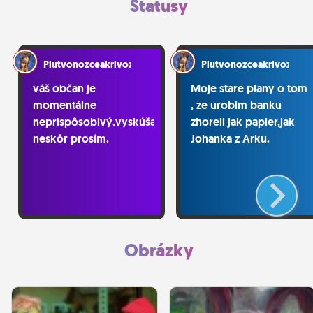
Statusy
Plutvonozceakrivozubky
Plutvonozceakrivozubk
váš občan je
Moje stare plany o tom
momentálne
, ze urobim banku
neprispôsobivý.vyskúšajte
zhoreli jak papier,jak
neskôr prosím.
Johanka z Arku.
Obrázky