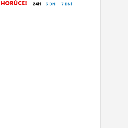
HORÚCE!
24H
3 DNI
7 DNÍ