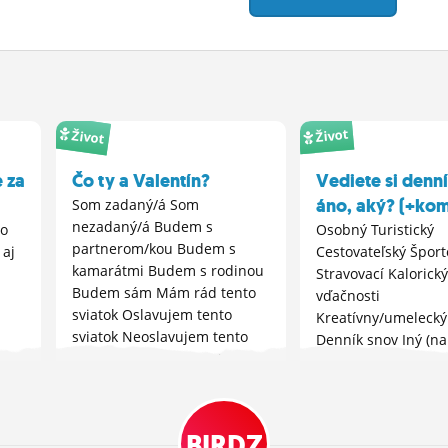
Život
Život
 za
Čo ty a Valentín?
Vediete si denn
áno, aký? (+ko
Som zadaný/á Som
nezadaný/á Budem s
ho
Osobný Turistický
partnerom/kou Budem s
 aj
Cestovateľský Šport
kamarátmi Budem s rodinou
Stravovací Kalorick
Budem sám Mám rád tento
vďačnosti
sviatok Oslavujem tento
Kreatívny/umelecký
sviatok Neoslavujem tento
Denník snov Iný (na
sviatok Je mi to jedno Deň
komentu) Nie, žiad
ako každý iný Plačem ako...
BIRDZ