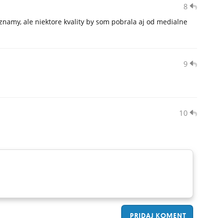
8
namy, ale niektore kvality by som pobrala aj od medialne
9
10
PRIDAJ
KOMENT