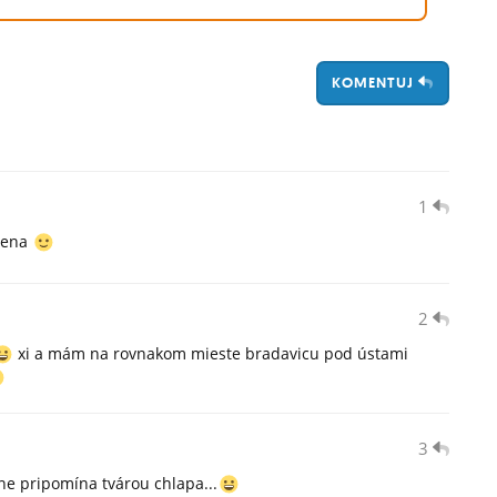
KOMENTUJ
1
zena
2
xi a mám na rovnakom mieste bradavicu pod ústami
3
e pripomína tvárou chlapa...