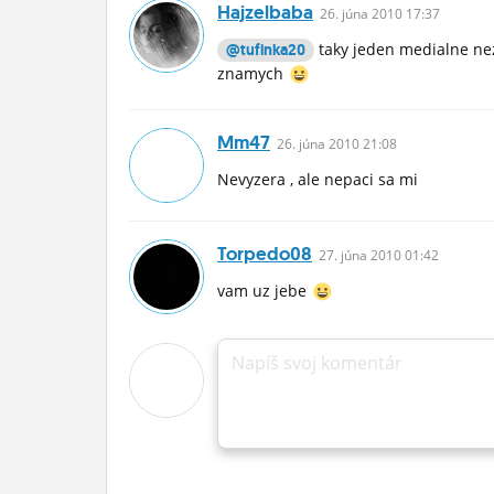
Hajzelbaba
26.
júna
2010 17:37
taky jeden medialne nez
@tufinka20
znamych
Mm47
26.
júna
2010 21:08
Nevyzera , ale nepaci sa mi
Torpedo08
27.
júna
2010 01:42
vam uz jebe
Napíš svoj komentár