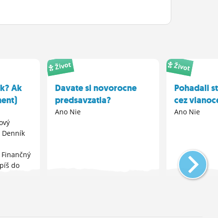
Život
Život
ík? Ak
Davate si novorocne
Pohadali s
ment)
predsavzatia?
cez vianoc
Ano Nie
Ano Nie
ový
ý Denník
 Finančný
píš do
ny