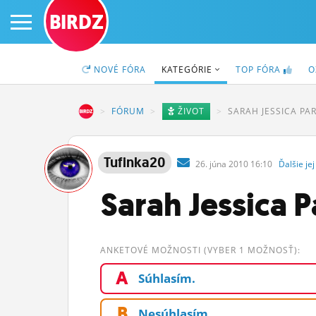
BIRDZ
NOVÉ
FÓRA
KATEGÓRIE
TOP
FÓRA
O
BIRDZ
FÓRUM
ŽIVOT
SARAH JESSICA PAR
PRIHLÁS SA
Tufinka20
26.
júna
2010 16:10
Ďalšie
jej
ČINŽIAK
Sarah Jessica P
FÓRUM
STATUSY
ANKETOVÉ MOŽNOSTI (VYBER 1 MOŽNOSŤ):
A
BLOGY
Súhlasím.
OBRÁZKY
B
Nesúhlasím.