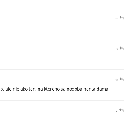
4
5
6
lap. ale nie ako ten, na ktoreho sa podoba henta dama.
7