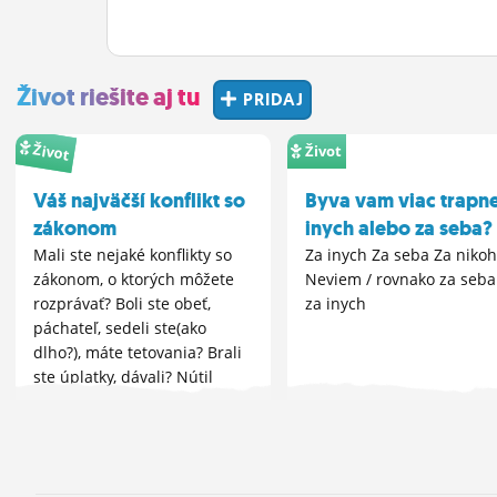
Život riešite aj tu
PRIDAJ
Život
Život
Váš najväčší konflikt so
Byva vam viac trapne
zákonom
inych alebo za seba?
Mali ste nejaké konflikty so
Za inych Za seba Za niko
zákonom, o ktorých môžete
Neviem / rovnako za seba
rozprávať? Boli ste obeť,
za inych
páchateľ, sedeli ste(ako
dlho?), máte tetovania? Brali
ste úplatky, dávali? Nútil
niekto vás, alebo ste vy
niekoho nútili k prostitúcii?