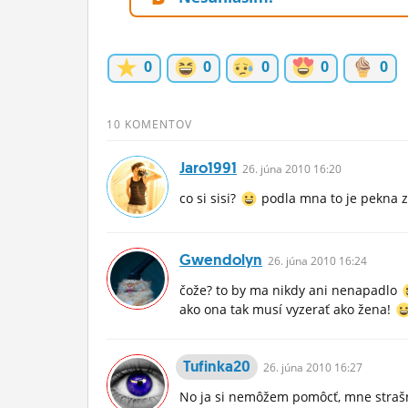
ĽUDIA
MÔJ PROFIL
0
0
0
0
0
NASTAVENIA
10 KOMENTOV
ROLETA
Jaro1991
26.
júna
2010 16:20
co si sisi?
podla mna to je pekna 
Gwendolyn
26.
júna
2010 16:24
čože? to by ma nikdy ani nenapadlo
ako ona tak musí vyzerať ako žena!
Tufinka20
26.
júna
2010 16:27
No ja si nemôžem pomôcť, mne strašn