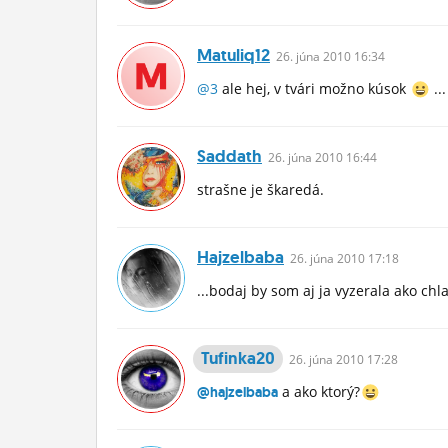
Matuliq12
26.
júna
2010 16:34
@3
ale hej, v tvári možno kúsok
...
Saddath
26.
júna
2010 16:44
strašne je škaredá.
Hajzelbaba
26.
júna
2010 17:18
...bodaj by som aj ja vyzerala ako ch
Tufinka20
26.
júna
2010 17:28
a ako ktorý?
@hajzelbaba